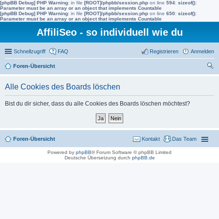
[phpBB Debug] PHP Warning
: in file
[ROOT]/phpbb/session.php
on line
594
:
sizeof():
Parameter must be an array or an object that implements Countable
[phpBB Debug] PHP Warning
: in file
[ROOT]/phpbb/session.php
on line
650
:
sizeof():
Parameter must be an array or an object that implements Countable
AffiliSeo - so individuell wie du
Schnellzugriff
FAQ
Registrieren
Anmelden
Foren-Übersicht
uc
Alle Cookies des Boards löschen
he
Bist du dir sicher, dass du alle Cookies des Boards löschen möchtest?
Foren-Übersicht
Kontakt
Das Team
Powered by
phpBB
® Forum Software © phpBB Limited
Deutsche Übersetzung durch
phpBB.de