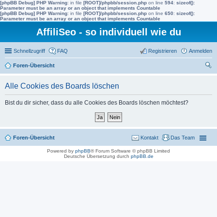
[phpBB Debug] PHP Warning
: in file
[ROOT]/phpbb/session.php
on line
594
:
sizeof():
Parameter must be an array or an object that implements Countable
[phpBB Debug] PHP Warning
: in file
[ROOT]/phpbb/session.php
on line
650
:
sizeof():
Parameter must be an array or an object that implements Countable
AffiliSeo - so individuell wie du
Schnellzugriff
FAQ
Registrieren
Anmelden
Foren-Übersicht
uc
Alle Cookies des Boards löschen
he
Bist du dir sicher, dass du alle Cookies des Boards löschen möchtest?
Foren-Übersicht
Kontakt
Das Team
Powered by
phpBB
® Forum Software © phpBB Limited
Deutsche Übersetzung durch
phpBB.de