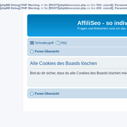
[phpBB Debug] PHP Warning
: in file
[ROOT]/phpbb/session.php
on line
594
:
sizeof(): Parame
[phpBB Debug] PHP Warning
: in file
[ROOT]/phpbb/session.php
on line
650
:
sizeof(): Parame
AffiliSeo - so indi
Fragen und Antworten rund um das Af
Schnellzugriff
FAQ
Foren-Übersicht
Alle Cookies des Boards löschen
Bist du dir sicher, dass du alle Cookies des Boards löschen mö
Foren-Übersicht