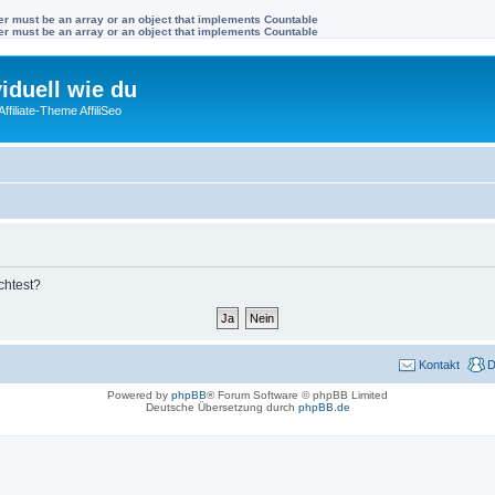
ter must be an array or an object that implements Countable
ter must be an array or an object that implements Countable
viduell wie du
filiate-Theme AffiliSeo
chtest?
Kontakt
D
Powered by
phpBB
® Forum Software © phpBB Limited
Deutsche Übersetzung durch
phpBB.de