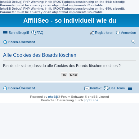
[phpBB Debug] PHP Warning
: in file
[ROOT]/phpbb/session.php
on line
594
:
sizeof():
Parameter must be an array or an object that implements Countable
[phpBB Debug] PHP Warning
: in file
[ROOT]/phpbb/session.php
on line
650
:
sizeof():
Parameter must be an array or an object that implements Countable
AffiliSeo - so individuell wie du
Schnellzugriff
FAQ
Registrieren
Anmelden
Foren-Übersicht
uc
Alle Cookies des Boards löschen
he
Bist du dir sicher, dass du alle Cookies des Boards löschen möchtest?
Foren-Übersicht
Kontakt
Das Team
Powered by
phpBB
® Forum Software © phpBB Limited
Deutsche Übersetzung durch
phpBB.de