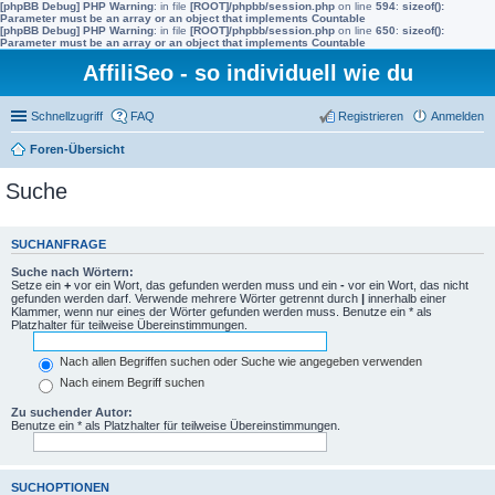
[phpBB Debug] PHP Warning
: in file
[ROOT]/phpbb/session.php
on line
594
:
sizeof():
Parameter must be an array or an object that implements Countable
[phpBB Debug] PHP Warning
: in file
[ROOT]/phpbb/session.php
on line
650
:
sizeof():
Parameter must be an array or an object that implements Countable
AffiliSeo - so individuell wie du
Schnellzugriff
FAQ
Registrieren
Anmelden
Foren-Übersicht
Suche
SUCHANFRAGE
Suche nach Wörtern:
Setze ein
+
vor ein Wort, das gefunden werden muss und ein
-
vor ein Wort, das nicht
gefunden werden darf. Verwende mehrere Wörter getrennt durch
|
innerhalb einer
Klammer, wenn nur eines der Wörter gefunden werden muss. Benutze ein * als
Platzhalter für teilweise Übereinstimmungen.
Nach allen Begriffen suchen oder Suche wie angegeben verwenden
Nach einem Begriff suchen
Zu suchender Autor:
Benutze ein * als Platzhalter für teilweise Übereinstimmungen.
SUCHOPTIONEN