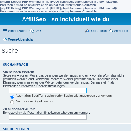
[phpBB Debug] PHP Warning
: in file
[ROOT]/phpbb/session.php
on line
594
:
sizeof():
Parameter must be an array or an object that implements Countable
[phpBB Debug] PHP Warning
: in file
[ROOT]/phpbb/session.php
on line
650
:
sizeof():
Parameter must be an array or an object that implements Countable
AffiliSeo - so individuell wie du
Schnellzugriff
FAQ
Registrieren
Anmelden
Foren-Übersicht
Suche
SUCHANFRAGE
Suche nach Wörtern:
Setze ein
+
vor ein Wort, das gefunden werden muss und ein
-
vor ein Wort, das nicht
gefunden werden darf. Verwende mehrere Wörter getrennt durch
|
innerhalb einer
Klammer, wenn nur eines der Wörter gefunden werden muss. Benutze ein * als
Platzhalter für teilweise Übereinstimmungen.
Nach allen Begriffen suchen oder Suche wie angegeben verwenden
Nach einem Begriff suchen
Zu suchender Autor:
Benutze ein * als Platzhalter für teilweise Übereinstimmungen.
SUCHOPTIONEN