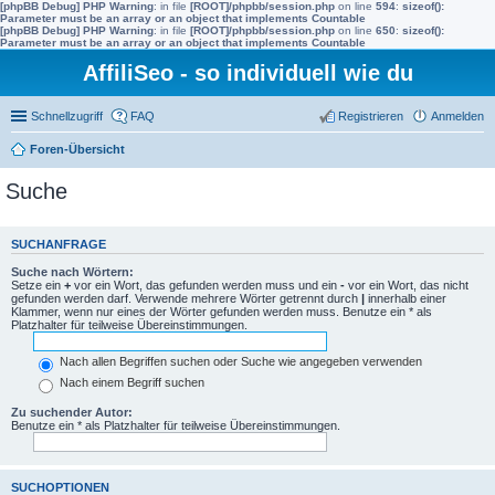
[phpBB Debug] PHP Warning
: in file
[ROOT]/phpbb/session.php
on line
594
:
sizeof():
Parameter must be an array or an object that implements Countable
[phpBB Debug] PHP Warning
: in file
[ROOT]/phpbb/session.php
on line
650
:
sizeof():
Parameter must be an array or an object that implements Countable
AffiliSeo - so individuell wie du
Schnellzugriff
FAQ
Registrieren
Anmelden
Foren-Übersicht
Suche
SUCHANFRAGE
Suche nach Wörtern:
Setze ein
+
vor ein Wort, das gefunden werden muss und ein
-
vor ein Wort, das nicht
gefunden werden darf. Verwende mehrere Wörter getrennt durch
|
innerhalb einer
Klammer, wenn nur eines der Wörter gefunden werden muss. Benutze ein * als
Platzhalter für teilweise Übereinstimmungen.
Nach allen Begriffen suchen oder Suche wie angegeben verwenden
Nach einem Begriff suchen
Zu suchender Autor:
Benutze ein * als Platzhalter für teilweise Übereinstimmungen.
SUCHOPTIONEN