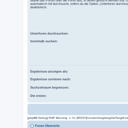
Wähle das Forum oder die Foren aus, in denen gesucht werden soll. 
automatisch mit durchsucht, sofern du die Option „Unterforen durchsu
deaktivierst.
Unterforen durchsuchen:
Innerhalb suchen:
Ergebnisse anzeigen als:
Ergebnisse sortieren nach:
Suchzeitraum begrenzen:
Die ersten:
[phpBB Debug] PHP Warning
: in file
[ROOT]/vendor/twig/twig/lib/Twig/Ex
Foren-Übersicht