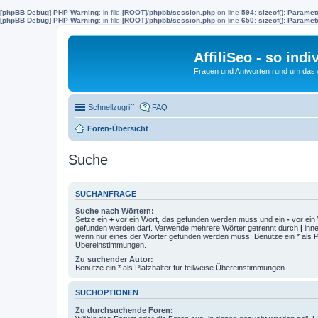
[phpBB Debug] PHP Warning
: in file
[ROOT]/phpbb/session.php
on line
594
:
sizeof(): Parame
[phpBB Debug] PHP Warning
: in file
[ROOT]/phpbb/session.php
on line
650
:
sizeof(): Parame
AffiliSeo - so indi
Fragen und Antworten rund um das Af
Schnellzugriff
FAQ
Foren-Übersicht
Suche
SUCHANFRAGE
Suche nach Wörtern:
Setze ein
+
vor ein Wort, das gefunden werden muss und ein
-
vor ein 
gefunden werden darf. Verwende mehrere Wörter getrennt durch
|
inne
wenn nur eines der Wörter gefunden werden muss. Benutze ein * als Pla
Übereinstimmungen.
Zu suchender Autor:
Benutze ein * als Platzhalter für teilweise Übereinstimmungen.
SUCHOPTIONEN
Zu durchsuchende Foren: