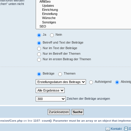
Unterforen werden
chen“ unten nicht
Ja
Nein
Betreff und Text der Beiträge
Nur im Text der Beiträge
Nur im Betreff der Themen
Nur im ersten Beitrag der Themen
Beiträge
Themen
Aufsteigend
Abstei
Zeichen der Beiträge anzeigen
tension/Core.php
on line
1107
:
count(): Parameter must be an array or an object that impleme
Kontakt
D