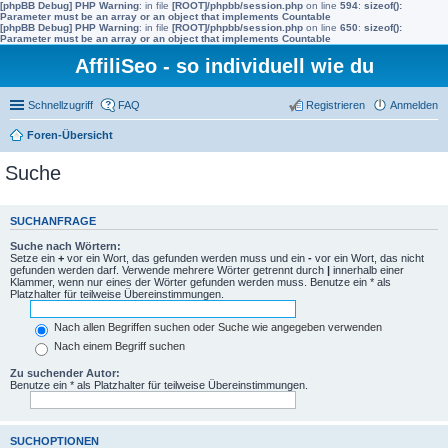
[phpBB Debug] PHP Warning
: in file
[ROOT]/phpbb/session.php
on line
594
:
sizeof():
Parameter must be an array or an object that implements Countable
[phpBB Debug] PHP Warning
: in file
[ROOT]/phpbb/session.php
on line
650
:
sizeof():
Parameter must be an array or an object that implements Countable
AffiliSeo - so individuell wie du
Schnellzugriff
FAQ
Registrieren
Anmelden
Foren-Übersicht
Suche
SUCHANFRAGE
Suche nach Wörtern:
Setze ein
+
vor ein Wort, das gefunden werden muss und ein
-
vor ein Wort, das nicht
gefunden werden darf. Verwende mehrere Wörter getrennt durch
|
innerhalb einer
Klammer, wenn nur eines der Wörter gefunden werden muss. Benutze ein * als
Platzhalter für teilweise Übereinstimmungen.
Nach allen Begriffen suchen oder Suche wie angegeben verwenden
Nach einem Begriff suchen
Zu suchender Autor:
Benutze ein * als Platzhalter für teilweise Übereinstimmungen.
SUCHOPTIONEN