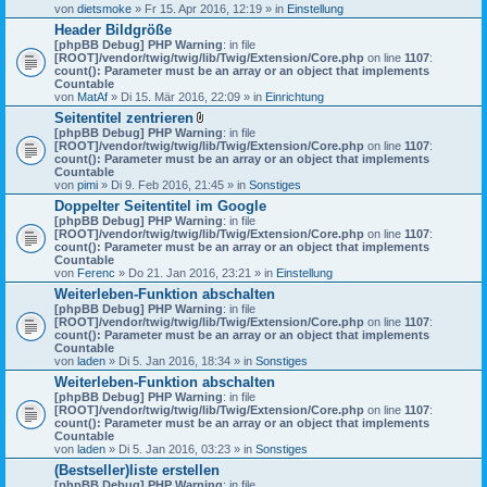
von
dietsmoke
» Fr 15. Apr 2016, 12:19 » in
Einstellung
Header Bildgröße
[phpBB Debug] PHP Warning
: in file
[ROOT]/vendor/twig/twig/lib/Twig/Extension/Core.php
on line
1107
:
count(): Parameter must be an array or an object that implements
Countable
von
MatAf
» Di 15. Mär 2016, 22:09 » in
Einrichtung
Seitentitel zentrieren
D
[phpBB Debug] PHP Warning
: in file
a
[ROOT]/vendor/twig/twig/lib/Twig/Extension/Core.php
on line
1107
:
t
count(): Parameter must be an array or an object that implements
e
Countable
i
von
pimi
» Di 9. Feb 2016, 21:45 » in
Sonstiges
a
Doppelter Seitentitel im Google
n
[phpBB Debug] PHP Warning
h
: in file
[ROOT]/vendor/twig/twig/lib/Twig/Extension/Core.php
a
on line
1107
:
count(): Parameter must be an array or an object that implements
n
Countable
g
von
Ferenc
» Do 21. Jan 2016, 23:21 » in
Einstellung
Weiterleben-Funktion abschalten
[phpBB Debug] PHP Warning
: in file
[ROOT]/vendor/twig/twig/lib/Twig/Extension/Core.php
on line
1107
:
count(): Parameter must be an array or an object that implements
Countable
von
laden
» Di 5. Jan 2016, 18:34 » in
Sonstiges
Weiterleben-Funktion abschalten
[phpBB Debug] PHP Warning
: in file
[ROOT]/vendor/twig/twig/lib/Twig/Extension/Core.php
on line
1107
:
count(): Parameter must be an array or an object that implements
Countable
von
laden
» Di 5. Jan 2016, 03:23 » in
Sonstiges
(Bestseller)liste erstellen
[phpBB Debug] PHP Warning
: in file