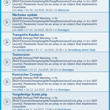
[ROOT]/vendor/twig/twig/lib/Twig/Extension/Core.php
on line
1107
:
count(): Parameter must be an array or an object that implements
Countable
von
efaq
» Do 30. Jul 2015, 00:02 » in
Wünsche
Nächstes update
[phpBB Debug] PHP Warning
: in file
[ROOT]/vendor/twig/twig/lib/Twig/Extension/Core.php
on line
1107
:
count(): Parameter must be an array or an object that implements
Countable
von
info5
» Fr 24. Jul 2015, 09:29 » in
Sonstiges
Trampolin-Kaufen.eu
[phpBB Debug] PHP Warning
: in file
[ROOT]/vendor/twig/twig/lib/Twig/Extension/Core.php
on line
1107
:
count(): Parameter must be an array or an object that implements
Countable
von
tjwebprojekte
» Fr 17. Jul 2015, 23:08 » in
Vorstellung deiner Seite
Testversion
[phpBB Debug] PHP Warning
: in file
[ROOT]/vendor/twig/twig/lib/Twig/Extension/Core.php
on line
1107
:
count(): Parameter must be an array or an object that implements
Countable
von
ecktown
» Fr 17. Jul 2015, 16:13 » in
Sonstiges
Komischer Cronjob
[phpBB Debug] PHP Warning
: in file
[ROOT]/vendor/twig/twig/lib/Twig/Extension/Core.php
on line
1107
:
count(): Parameter must be an array or an object that implements
Countable
von
info5
» So 12. Jul 2015, 18:19 » in
Sonstiges
Vorgefertige footer.php
[phpBB Debug] PHP Warning
: in file
[ROOT]/vendor/twig/twig/lib/Twig/Extension/Core.php
on line
1107
:
count(): Parameter must be an array or an object that implements
Countable
von
efaq
» Sa 11. Jul 2015, 13:59 » in
Einrichtung