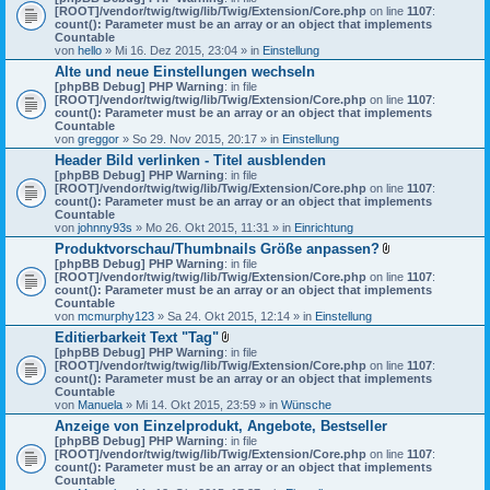
[ROOT]/vendor/twig/twig/lib/Twig/Extension/Core.php
on line
1107
:
count(): Parameter must be an array or an object that implements
Countable
von
hello
» Mi 16. Dez 2015, 23:04 » in
Einstellung
Alte und neue Einstellungen wechseln
[phpBB Debug] PHP Warning
: in file
[ROOT]/vendor/twig/twig/lib/Twig/Extension/Core.php
on line
1107
:
count(): Parameter must be an array or an object that implements
Countable
von
greggor
» So 29. Nov 2015, 20:17 » in
Einstellung
Header Bild verlinken - Titel ausblenden
[phpBB Debug] PHP Warning
: in file
[ROOT]/vendor/twig/twig/lib/Twig/Extension/Core.php
on line
1107
:
count(): Parameter must be an array or an object that implements
Countable
von
johnny93s
» Mo 26. Okt 2015, 11:31 » in
Einrichtung
Produktvorschau/Thumbnails Größe anpassen?
D
[phpBB Debug] PHP Warning
: in file
a
[ROOT]/vendor/twig/twig/lib/Twig/Extension/Core.php
on line
1107
:
t
count(): Parameter must be an array or an object that implements
e
Countable
i
von
mcmurphy123
» Sa 24. Okt 2015, 12:14 » in
Einstellung
a
Editierbarkeit Text "Tag"
n
D
[phpBB Debug] PHP Warning
: in file
h
a
[ROOT]/vendor/twig/twig/lib/Twig/Extension/Core.php
on line
a
1107
:
t
count(): Parameter must be an array or an object that implements
n
e
Countable
g
i
von
Manuela
» Mi 14. Okt 2015, 23:59 » in
Wünsche
a
Anzeige von Einzelprodukt, Angebote, Bestseller
n
[phpBB Debug] PHP Warning
: in file
h
[ROOT]/vendor/twig/twig/lib/Twig/Extension/Core.php
a
on line
1107
:
count(): Parameter must be an array or an object that implements
n
Countable
g