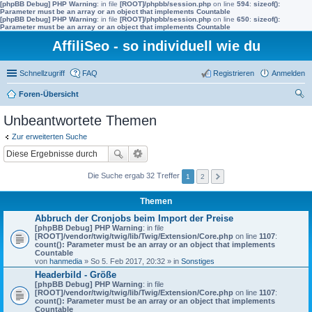
[phpBB Debug] PHP Warning
: in file
[ROOT]/phpbb/session.php
on line
594
:
sizeof():
Parameter must be an array or an object that implements Countable
[phpBB Debug] PHP Warning
: in file
[ROOT]/phpbb/session.php
on line
650
:
sizeof():
Parameter must be an array or an object that implements Countable
AffiliSeo - so individuell wie du
Schnellzugriff
FAQ
Registrieren
Anmelden
Foren-Übersicht
uc
Unbeantwortete Themen
he
Zur erweiterten Suche
Die Suche ergab 32 Treffer
1
2
Themen
Abbruch der Cronjobs beim Import der Preise
[phpBB Debug] PHP Warning
: in file
[ROOT]/vendor/twig/twig/lib/Twig/Extension/Core.php
on line
1107
:
count(): Parameter must be an array or an object that implements
Countable
von
hanmedia
» So 5. Feb 2017, 20:32 » in
Sonstiges
Headerbild - Größe
[phpBB Debug] PHP Warning
: in file
[ROOT]/vendor/twig/twig/lib/Twig/Extension/Core.php
on line
1107
:
count(): Parameter must be an array or an object that implements
Countable