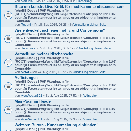
von
Manuela
» Mo 12. Okt 2015, 17:37 » in
Einstellung
Bitte um konstruktive Kritik für medikamentendispenser.com
[phpBB Debug] PHP Warning
: in file
[ROOT]/vendor/twig/twig/lib/Twig/Extension/Core.php
on line
1107
:
count(): Parameter must be an array or an object that implements
Countable
von
Rosatti
» Fr 18. Sep 2015, 08:23 » in
Vorstellung deiner Seite
Wie entwickelt sich euer Traffic und Conversions?
[phpBB Debug] PHP Warning
: in file
[ROOT]/vendor/twig/twig/lib/Twig/Extension/Core.php
on line
1107
:
count(): Parameter must be an array or an object that implements
Countable
von
dietsmoke
» Di 25. Aug 2015, 08:57 » in
Vorstellung deiner Seite
Vorstellung meiner Nischenseite
[phpBB Debug] PHP Warning
: in file
[ROOT]/vendor/twig/twig/lib/Twig/Extension/Core.php
on line
1107
:
count(): Parameter must be an array or an object that implements
Countable
von
MatAf
» Mo 24. Aug 2015, 19:22 » in
Vorstellung deiner Seite
Auflistungen
[phpBB Debug] PHP Warning
: in file
[ROOT]/vendor/twig/twig/lib/Twig/Extension/Core.php
on line
1107
:
count(): Parameter must be an array or an object that implements
Countable
von
ViceWegas301
» So 2. Aug 2015, 07:52 » in
Wünsche
Main-Navi im Header
[phpBB Debug] PHP Warning
: in file
[ROOT]/vendor/twig/twig/lib/Twig/Extension/Core.php
on line
1107
:
count(): Parameter must be an array or an object that implements
Countable
von
ViceWegas301
» Sa 1. Aug 2015, 09:35 » in
Wünsche
Weiteren Button - Kundenmeinung einbinden!
[phpBB Debug] PHP Warning
: in file