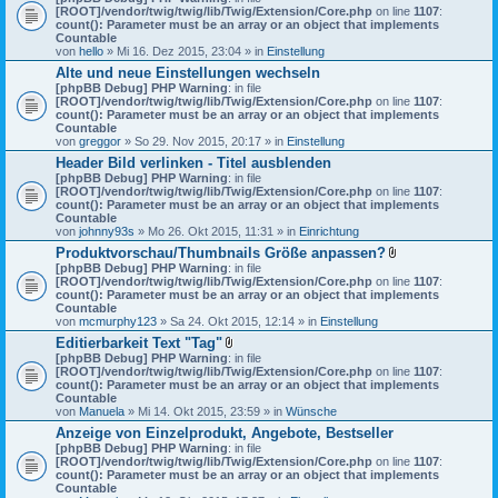
[ROOT]/vendor/twig/twig/lib/Twig/Extension/Core.php
on line
1107
:
count(): Parameter must be an array or an object that implements
Countable
von
hello
» Mi 16. Dez 2015, 23:04 » in
Einstellung
Alte und neue Einstellungen wechseln
[phpBB Debug] PHP Warning
: in file
[ROOT]/vendor/twig/twig/lib/Twig/Extension/Core.php
on line
1107
:
count(): Parameter must be an array or an object that implements
Countable
von
greggor
» So 29. Nov 2015, 20:17 » in
Einstellung
Header Bild verlinken - Titel ausblenden
[phpBB Debug] PHP Warning
: in file
[ROOT]/vendor/twig/twig/lib/Twig/Extension/Core.php
on line
1107
:
count(): Parameter must be an array or an object that implements
Countable
von
johnny93s
» Mo 26. Okt 2015, 11:31 » in
Einrichtung
Produktvorschau/Thumbnails Größe anpassen?
D
[phpBB Debug] PHP Warning
: in file
a
[ROOT]/vendor/twig/twig/lib/Twig/Extension/Core.php
on line
1107
:
t
count(): Parameter must be an array or an object that implements
e
Countable
i
von
mcmurphy123
» Sa 24. Okt 2015, 12:14 » in
Einstellung
a
Editierbarkeit Text "Tag"
n
D
[phpBB Debug] PHP Warning
: in file
h
a
[ROOT]/vendor/twig/twig/lib/Twig/Extension/Core.php
on line
a
1107
:
t
count(): Parameter must be an array or an object that implements
n
e
Countable
g
i
von
Manuela
» Mi 14. Okt 2015, 23:59 » in
Wünsche
a
Anzeige von Einzelprodukt, Angebote, Bestseller
n
[phpBB Debug] PHP Warning
: in file
h
[ROOT]/vendor/twig/twig/lib/Twig/Extension/Core.php
a
on line
1107
:
count(): Parameter must be an array or an object that implements
n
Countable
g