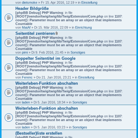
von
dietsmoke
» Fr 15. Apr 2016, 12:19 » in
Einstellung
Header Bildgröße
[phpBB Debug] PHP Warning
: in file
[ROOT]/vendor/twig/twig/lib/Twig/Extension/Core.php
on line
1107
:
count(): Parameter must be an array or an object that implements
Countable
von
MatAf
» Di 15. Mär 2016, 22:09 » in
Einrichtung
Seitentitel zentrieren
D
[phpBB Debug] PHP Warning
: in file
a
[ROOT]/vendor/twig/twig/lib/Twig/Extension/Core.php
on line
1107
:
t
count(): Parameter must be an array or an object that implements
e
Countable
i
von
pimi
» Di 9. Feb 2016, 21:45 » in
Sonstiges
a
Doppelter Seitentitel im Google
n
[phpBB Debug] PHP Warning
h
: in file
[ROOT]/vendor/twig/twig/lib/Twig/Extension/Core.php
a
on line
1107
:
count(): Parameter must be an array or an object that implements
n
Countable
g
von
Ferenc
» Do 21. Jan 2016, 23:21 » in
Einstellung
Weiterleben-Funktion abschalten
[phpBB Debug] PHP Warning
: in file
[ROOT]/vendor/twig/twig/lib/Twig/Extension/Core.php
on line
1107
:
count(): Parameter must be an array or an object that implements
Countable
von
laden
» Di 5. Jan 2016, 18:34 » in
Sonstiges
Weiterleben-Funktion abschalten
[phpBB Debug] PHP Warning
: in file
[ROOT]/vendor/twig/twig/lib/Twig/Extension/Core.php
on line
1107
:
count(): Parameter must be an array or an object that implements
Countable
von
laden
» Di 5. Jan 2016, 03:23 » in
Sonstiges
(Bestseller)liste erstellen
[phpBB Debug] PHP Warning
: in file