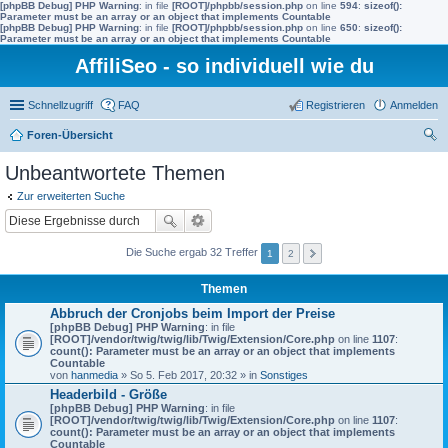
[phpBB Debug] PHP Warning
: in file
[ROOT]/phpbb/session.php
on line
594
:
sizeof():
Parameter must be an array or an object that implements Countable
[phpBB Debug] PHP Warning
: in file
[ROOT]/phpbb/session.php
on line
650
:
sizeof():
Parameter must be an array or an object that implements Countable
AffiliSeo - so individuell wie du
Schnellzugriff
FAQ
Registrieren
Anmelden
Foren-Übersicht
uc
Unbeantwortete Themen
he
Zur erweiterten Suche
Die Suche ergab 32 Treffer
1
2
Themen
Abbruch der Cronjobs beim Import der Preise
[phpBB Debug] PHP Warning
: in file
[ROOT]/vendor/twig/twig/lib/Twig/Extension/Core.php
on line
1107
:
count(): Parameter must be an array or an object that implements
Countable
von
hanmedia
» So 5. Feb 2017, 20:32 » in
Sonstiges
Headerbild - Größe
[phpBB Debug] PHP Warning
: in file
[ROOT]/vendor/twig/twig/lib/Twig/Extension/Core.php
on line
1107
:
count(): Parameter must be an array or an object that implements
Countable