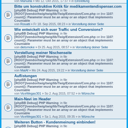
von
Manuela
» Mo 12. Okt 2015, 17:37 » in
Einstellung
Bitte um konstruktive Kritik für medikamentendispenser.com
[phpBB Debug] PHP Warning
: in file
[ROOT]/vendor/twig/twig/lib/Twig/Extension/Core.php
on line
1107
:
count(): Parameter must be an array or an object that implements
Countable
von
Rosatti
» Fr 18. Sep 2015, 08:23 » in
Vorstellung deiner Seite
Wie entwickelt sich euer Traffic und Conversions?
[phpBB Debug] PHP Warning
: in file
[ROOT]/vendor/twig/twig/lib/Twig/Extension/Core.php
on line
1107
:
count(): Parameter must be an array or an object that implements
Countable
von
dietsmoke
» Di 25. Aug 2015, 08:57 » in
Vorstellung deiner Seite
Vorstellung meiner Nischenseite
[phpBB Debug] PHP Warning
: in file
[ROOT]/vendor/twig/twig/lib/Twig/Extension/Core.php
on line
1107
:
count(): Parameter must be an array or an object that implements
Countable
von
MatAf
» Mo 24. Aug 2015, 19:22 » in
Vorstellung deiner Seite
Auflistungen
[phpBB Debug] PHP Warning
: in file
[ROOT]/vendor/twig/twig/lib/Twig/Extension/Core.php
on line
1107
:
count(): Parameter must be an array or an object that implements
Countable
von
ViceWegas301
» So 2. Aug 2015, 07:52 » in
Wünsche
Main-Navi im Header
[phpBB Debug] PHP Warning
: in file
[ROOT]/vendor/twig/twig/lib/Twig/Extension/Core.php
on line
1107
:
count(): Parameter must be an array or an object that implements
Countable
von
ViceWegas301
» Sa 1. Aug 2015, 09:35 » in
Wünsche
Weiteren Button - Kundenmeinung einbinden!
[phpBB Debug] PHP Warning
: in file