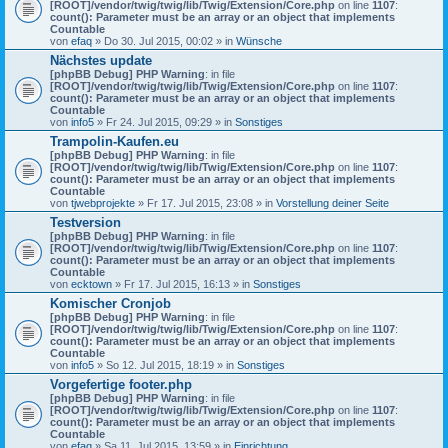
[ROOT]/vendor/twig/twig/lib/Twig/Extension/Core.php
on line
1107
:
count(): Parameter must be an array or an object that implements
Countable
von
efaq
» Do 30. Jul 2015, 00:02 » in
Wünsche
Nächstes update
[phpBB Debug] PHP Warning
: in file
[ROOT]/vendor/twig/twig/lib/Twig/Extension/Core.php
on line
1107
:
count(): Parameter must be an array or an object that implements
Countable
von
info5
» Fr 24. Jul 2015, 09:29 » in
Sonstiges
Trampolin-Kaufen.eu
[phpBB Debug] PHP Warning
: in file
[ROOT]/vendor/twig/twig/lib/Twig/Extension/Core.php
on line
1107
:
count(): Parameter must be an array or an object that implements
Countable
von
tjwebprojekte
» Fr 17. Jul 2015, 23:08 » in
Vorstellung deiner Seite
Testversion
[phpBB Debug] PHP Warning
: in file
[ROOT]/vendor/twig/twig/lib/Twig/Extension/Core.php
on line
1107
:
count(): Parameter must be an array or an object that implements
Countable
von
ecktown
» Fr 17. Jul 2015, 16:13 » in
Sonstiges
Komischer Cronjob
[phpBB Debug] PHP Warning
: in file
[ROOT]/vendor/twig/twig/lib/Twig/Extension/Core.php
on line
1107
:
count(): Parameter must be an array or an object that implements
Countable
von
info5
» So 12. Jul 2015, 18:19 » in
Sonstiges
Vorgefertige footer.php
[phpBB Debug] PHP Warning
: in file
[ROOT]/vendor/twig/twig/lib/Twig/Extension/Core.php
on line
1107
:
count(): Parameter must be an array or an object that implements
Countable
von
efaq
» Sa 11. Jul 2015, 13:59 » in
Einrichtung