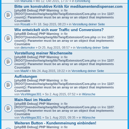
von
Manuela
» Mo 12. Okt 2015, 17:37 » in
Einstellung
Bitte um konstruktive Kritik für medikamentendispenser.com
[phpBB Debug] PHP Warning
: in file
[ROOT]/vendor/twig/twig/lib/Twig/Extension/Core.php
on line
1107
:
count(): Parameter must be an array or an object that implements
Countable
von
Rosatti
» Fr 18. Sep 2015, 08:23 » in
Vorstellung deiner Seite
Wie entwickelt sich euer Traffic und Conversions?
[phpBB Debug] PHP Warning
: in file
[ROOT]/vendor/twig/twig/lib/Twig/Extension/Core.php
on line
1107
:
count(): Parameter must be an array or an object that implements
Countable
von
dietsmoke
» Di 25. Aug 2015, 08:57 » in
Vorstellung deiner Seite
Vorstellung meiner Nischenseite
[phpBB Debug] PHP Warning
: in file
[ROOT]/vendor/twig/twig/lib/Twig/Extension/Core.php
on line
1107
:
count(): Parameter must be an array or an object that implements
Countable
von
MatAf
» Mo 24. Aug 2015, 19:22 » in
Vorstellung deiner Seite
Auflistungen
[phpBB Debug] PHP Warning
: in file
[ROOT]/vendor/twig/twig/lib/Twig/Extension/Core.php
on line
1107
:
count(): Parameter must be an array or an object that implements
Countable
von
ViceWegas301
» So 2. Aug 2015, 07:52 » in
Wünsche
Main-Navi im Header
[phpBB Debug] PHP Warning
: in file
[ROOT]/vendor/twig/twig/lib/Twig/Extension/Core.php
on line
1107
:
count(): Parameter must be an array or an object that implements
Countable
von
ViceWegas301
» Sa 1. Aug 2015, 09:35 » in
Wünsche
Weiteren Button - Kundenmeinung einbinden!
[phpBB Debug] PHP Warning
: in file