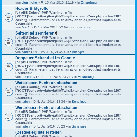
von
dietsmoke
» Fr 15. Apr 2016, 12:19 » in
Einstellung
Header Bildgröße
[phpBB Debug] PHP Warning
: in file
[ROOT]/vendor/twig/twig/lib/Twig/Extension/Core.php
on line
1107
:
count(): Parameter must be an array or an object that implements
Countable
von
MatAf
» Di 15. Mär 2016, 22:09 » in
Einrichtung
Seitentitel zentrieren
D
[phpBB Debug] PHP Warning
: in file
a
[ROOT]/vendor/twig/twig/lib/Twig/Extension/Core.php
on line
1107
:
t
count(): Parameter must be an array or an object that implements
e
Countable
i
von
pimi
» Di 9. Feb 2016, 21:45 » in
Sonstiges
a
Doppelter Seitentitel im Google
n
[phpBB Debug] PHP Warning
h
: in file
[ROOT]/vendor/twig/twig/lib/Twig/Extension/Core.php
a
on line
1107
:
count(): Parameter must be an array or an object that implements
n
Countable
g
von
Ferenc
» Do 21. Jan 2016, 23:21 » in
Einstellung
Weiterleben-Funktion abschalten
[phpBB Debug] PHP Warning
: in file
[ROOT]/vendor/twig/twig/lib/Twig/Extension/Core.php
on line
1107
:
count(): Parameter must be an array or an object that implements
Countable
von
laden
» Di 5. Jan 2016, 18:34 » in
Sonstiges
Weiterleben-Funktion abschalten
[phpBB Debug] PHP Warning
: in file
[ROOT]/vendor/twig/twig/lib/Twig/Extension/Core.php
on line
1107
:
count(): Parameter must be an array or an object that implements
Countable
von
laden
» Di 5. Jan 2016, 03:23 » in
Sonstiges
(Bestseller)liste erstellen
[phpBB Debug] PHP Warning
: in file