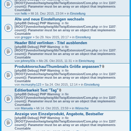
[ROOT]/vendor/twig/twig/lib/Twig/Extension/Core.php
on line
1107
:
count(): Parameter must be an array or an object that implements
Countable
von
hello
» Mi 16. Dez 2015, 23:04 » in
Einstellung
Alte und neue Einstellungen wechseln
[phpBB Debug] PHP Warning
: in file
[ROOT]/vendor/twig/twig/lib/Twig/Extension/Core.php
on line
1107
:
count(): Parameter must be an array or an object that implements
Countable
von
greggor
» So 29. Nov 2015, 20:17 » in
Einstellung
Header Bild verlinken - Titel ausblenden
[phpBB Debug] PHP Warning
: in file
[ROOT]/vendor/twig/twig/lib/Twig/Extension/Core.php
on line
1107
:
count(): Parameter must be an array or an object that implements
Countable
von
johnny93s
» Mo 26. Okt 2015, 11:31 » in
Einrichtung
Produktvorschau/Thumbnails Größe anpassen?
D
[phpBB Debug] PHP Warning
: in file
a
[ROOT]/vendor/twig/twig/lib/Twig/Extension/Core.php
on line
1107
:
t
count(): Parameter must be an array or an object that implements
e
Countable
i
von
mcmurphy123
» Sa 24. Okt 2015, 12:14 » in
Einstellung
a
Editierbarkeit Text "Tag"
n
D
[phpBB Debug] PHP Warning
: in file
h
a
[ROOT]/vendor/twig/twig/lib/Twig/Extension/Core.php
on line
a
1107
:
t
count(): Parameter must be an array or an object that implements
n
e
Countable
g
i
von
Manuela
» Mi 14. Okt 2015, 23:59 » in
Wünsche
a
Anzeige von Einzelprodukt, Angebote, Bestseller
n
[phpBB Debug] PHP Warning
: in file
h
[ROOT]/vendor/twig/twig/lib/Twig/Extension/Core.php
a
on line
1107
:
count(): Parameter must be an array or an object that implements
n
Countable
g