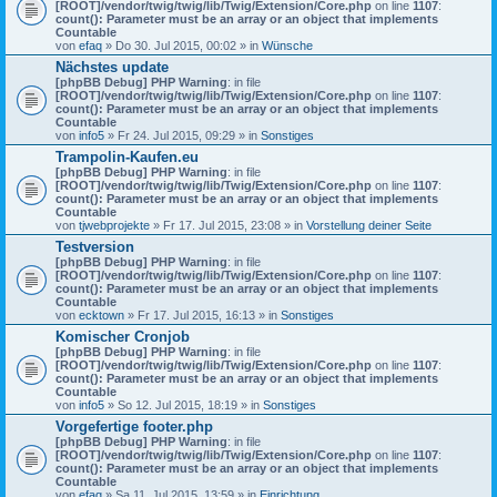
[ROOT]/vendor/twig/twig/lib/Twig/Extension/Core.php
on line
1107
:
count(): Parameter must be an array or an object that implements
Countable
von
efaq
» Do 30. Jul 2015, 00:02 » in
Wünsche
Nächstes update
[phpBB Debug] PHP Warning
: in file
[ROOT]/vendor/twig/twig/lib/Twig/Extension/Core.php
on line
1107
:
count(): Parameter must be an array or an object that implements
Countable
von
info5
» Fr 24. Jul 2015, 09:29 » in
Sonstiges
Trampolin-Kaufen.eu
[phpBB Debug] PHP Warning
: in file
[ROOT]/vendor/twig/twig/lib/Twig/Extension/Core.php
on line
1107
:
count(): Parameter must be an array or an object that implements
Countable
von
tjwebprojekte
» Fr 17. Jul 2015, 23:08 » in
Vorstellung deiner Seite
Testversion
[phpBB Debug] PHP Warning
: in file
[ROOT]/vendor/twig/twig/lib/Twig/Extension/Core.php
on line
1107
:
count(): Parameter must be an array or an object that implements
Countable
von
ecktown
» Fr 17. Jul 2015, 16:13 » in
Sonstiges
Komischer Cronjob
[phpBB Debug] PHP Warning
: in file
[ROOT]/vendor/twig/twig/lib/Twig/Extension/Core.php
on line
1107
:
count(): Parameter must be an array or an object that implements
Countable
von
info5
» So 12. Jul 2015, 18:19 » in
Sonstiges
Vorgefertige footer.php
[phpBB Debug] PHP Warning
: in file
[ROOT]/vendor/twig/twig/lib/Twig/Extension/Core.php
on line
1107
:
count(): Parameter must be an array or an object that implements
Countable
von
efaq
» Sa 11. Jul 2015, 13:59 » in
Einrichtung