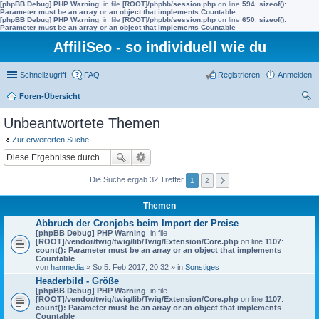
[phpBB Debug] PHP Warning
: in file
[ROOT]/phpbb/session.php
on line
594
:
sizeof():
Parameter must be an array or an object that implements Countable
[phpBB Debug] PHP Warning
: in file
[ROOT]/phpbb/session.php
on line
650
:
sizeof():
Parameter must be an array or an object that implements Countable
AffiliSeo - so individuell wie du
Schnellzugriff
FAQ
Registrieren
Anmelden
Foren-Übersicht
uc
Unbeantwortete Themen
he
Zur erweiterten Suche
Die Suche ergab 32 Treffer
1
2
Themen
Abbruch der Cronjobs beim Import der Preise
[phpBB Debug] PHP Warning
: in file
[ROOT]/vendor/twig/twig/lib/Twig/Extension/Core.php
on line
1107
:
count(): Parameter must be an array or an object that implements
Countable
von
hanmedia
» So 5. Feb 2017, 20:32 » in
Sonstiges
Headerbild - Größe
[phpBB Debug] PHP Warning
: in file
[ROOT]/vendor/twig/twig/lib/Twig/Extension/Core.php
on line
1107
:
count(): Parameter must be an array or an object that implements
Countable