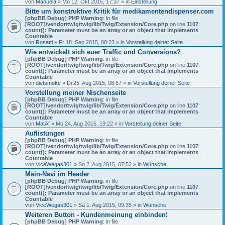
von
Manuela
» Mo 12. Okt 2015, 17:37 » in
Einstellung
Bitte um konstruktive Kritik für medikamentendispenser.com
[phpBB Debug] PHP Warning
: in file
[ROOT]/vendor/twig/twig/lib/Twig/Extension/Core.php
on line
1107
:
count(): Parameter must be an array or an object that implements
Countable
von
Rosatti
» Fr 18. Sep 2015, 08:23 » in
Vorstellung deiner Seite
Wie entwickelt sich euer Traffic und Conversions?
[phpBB Debug] PHP Warning
: in file
[ROOT]/vendor/twig/twig/lib/Twig/Extension/Core.php
on line
1107
:
count(): Parameter must be an array or an object that implements
Countable
von
dietsmoke
» Di 25. Aug 2015, 08:57 » in
Vorstellung deiner Seite
Vorstellung meiner Nischenseite
[phpBB Debug] PHP Warning
: in file
[ROOT]/vendor/twig/twig/lib/Twig/Extension/Core.php
on line
1107
:
count(): Parameter must be an array or an object that implements
Countable
von
MatAf
» Mo 24. Aug 2015, 19:22 » in
Vorstellung deiner Seite
Auflistungen
[phpBB Debug] PHP Warning
: in file
[ROOT]/vendor/twig/twig/lib/Twig/Extension/Core.php
on line
1107
:
count(): Parameter must be an array or an object that implements
Countable
von
ViceWegas301
» So 2. Aug 2015, 07:52 » in
Wünsche
Main-Navi im Header
[phpBB Debug] PHP Warning
: in file
[ROOT]/vendor/twig/twig/lib/Twig/Extension/Core.php
on line
1107
:
count(): Parameter must be an array or an object that implements
Countable
von
ViceWegas301
» Sa 1. Aug 2015, 09:35 » in
Wünsche
Weiteren Button - Kundenmeinung einbinden!
[phpBB Debug] PHP Warning
: in file