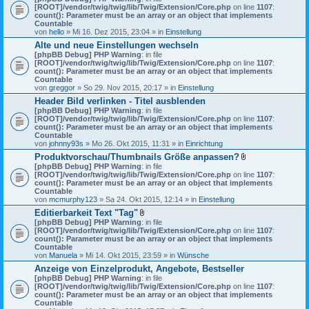
[ROOT]/vendor/twig/twig/lib/Twig/Extension/Core.php
on line
1107
:
count(): Parameter must be an array or an object that implements
Countable
von
hello
» Mi 16. Dez 2015, 23:04 » in
Einstellung
Alte und neue Einstellungen wechseln
[phpBB Debug] PHP Warning
: in file
[ROOT]/vendor/twig/twig/lib/Twig/Extension/Core.php
on line
1107
:
count(): Parameter must be an array or an object that implements
Countable
von
greggor
» So 29. Nov 2015, 20:17 » in
Einstellung
Header Bild verlinken - Titel ausblenden
[phpBB Debug] PHP Warning
: in file
[ROOT]/vendor/twig/twig/lib/Twig/Extension/Core.php
on line
1107
:
count(): Parameter must be an array or an object that implements
Countable
von
johnny93s
» Mo 26. Okt 2015, 11:31 » in
Einrichtung
Produktvorschau/Thumbnails Größe anpassen?
D
[phpBB Debug] PHP Warning
: in file
a
[ROOT]/vendor/twig/twig/lib/Twig/Extension/Core.php
on line
1107
:
t
count(): Parameter must be an array or an object that implements
e
Countable
i
von
mcmurphy123
» Sa 24. Okt 2015, 12:14 » in
Einstellung
a
Editierbarkeit Text "Tag"
n
D
[phpBB Debug] PHP Warning
: in file
h
a
[ROOT]/vendor/twig/twig/lib/Twig/Extension/Core.php
on line
a
1107
:
t
count(): Parameter must be an array or an object that implements
n
e
Countable
g
i
von
Manuela
» Mi 14. Okt 2015, 23:59 » in
Wünsche
a
Anzeige von Einzelprodukt, Angebote, Bestseller
n
[phpBB Debug] PHP Warning
: in file
h
[ROOT]/vendor/twig/twig/lib/Twig/Extension/Core.php
a
on line
1107
:
count(): Parameter must be an array or an object that implements
n
Countable
g