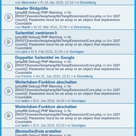
von
dietsmoke
» Fr 15. Apr 2016, 12:19 » in
Einstellung
Header Bildgröße
[phpBB Debug] PHP Warning
: in file
[ROOT]/vendor/twig/twig/lib/Twig/Extension/Core.php
on line
1107
:
count(): Parameter must be an array or an object that implements
Countable
von
MatAf
» Di 15. Mär 2016, 22:09 » in
Einrichtung
Seitentitel zentrieren
D
[phpBB Debug] PHP Warning
: in file
a
[ROOT]/vendor/twig/twig/lib/Twig/Extension/Core.php
on line
1107
:
t
count(): Parameter must be an array or an object that implements
e
Countable
i
von
pimi
» Di 9. Feb 2016, 21:45 » in
Sonstiges
a
Doppelter Seitentitel im Google
n
[phpBB Debug] PHP Warning
h
: in file
[ROOT]/vendor/twig/twig/lib/Twig/Extension/Core.php
a
on line
1107
:
count(): Parameter must be an array or an object that implements
n
Countable
g
von
Ferenc
» Do 21. Jan 2016, 23:21 » in
Einstellung
Weiterleben-Funktion abschalten
[phpBB Debug] PHP Warning
: in file
[ROOT]/vendor/twig/twig/lib/Twig/Extension/Core.php
on line
1107
:
count(): Parameter must be an array or an object that implements
Countable
von
laden
» Di 5. Jan 2016, 18:34 » in
Sonstiges
Weiterleben-Funktion abschalten
[phpBB Debug] PHP Warning
: in file
[ROOT]/vendor/twig/twig/lib/Twig/Extension/Core.php
on line
1107
:
count(): Parameter must be an array or an object that implements
Countable
von
laden
» Di 5. Jan 2016, 03:23 » in
Sonstiges
(Bestseller)liste erstellen
[phpBB Debug] PHP Warning
: in file