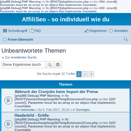
[phpBB Debug] PHP Warning
: in file
[ROOT]/phpbb/session.php
on line
594
:
sizeof():
Parameter must be an array or an object that implements Countable
[phpBB Debug] PHP Warning
: in file
[ROOT]/phpbb/session.php
on line
650
:
sizeof():
Parameter must be an array or an object that implements Countable
AffiliSeo - so individuell wie du
Schnellzugriff
FAQ
Registrieren
Anmelden
Foren-Übersicht
uc
Unbeantwortete Themen
he
Zur erweiterten Suche
Die Suche ergab 32 Treffer
1
2
Themen
Abbruch der Cronjobs beim Import der Preise
[phpBB Debug] PHP Warning
: in file
[ROOT]/vendor/twig/twig/lib/Twig/Extension/Core.php
on line
1107
:
count(): Parameter must be an array or an object that implements
Countable
von
hanmedia
» So 5. Feb 2017, 20:32 » in
Sonstiges
Headerbild - Größe
[phpBB Debug] PHP Warning
: in file
[ROOT]/vendor/twig/twig/lib/Twig/Extension/Core.php
on line
1107
:
count(): Parameter must be an array or an object that implements
Countable