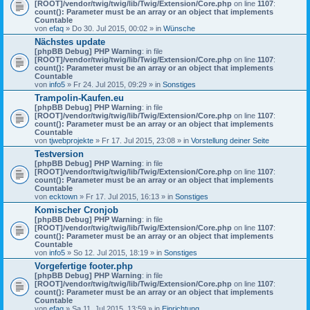
[ROOT]/vendor/twig/twig/lib/Twig/Extension/Core.php
on line
1107
:
count(): Parameter must be an array or an object that implements
Countable
von
efaq
» Do 30. Jul 2015, 00:02 » in
Wünsche
Nächstes update
[phpBB Debug] PHP Warning
: in file
[ROOT]/vendor/twig/twig/lib/Twig/Extension/Core.php
on line
1107
:
count(): Parameter must be an array or an object that implements
Countable
von
info5
» Fr 24. Jul 2015, 09:29 » in
Sonstiges
Trampolin-Kaufen.eu
[phpBB Debug] PHP Warning
: in file
[ROOT]/vendor/twig/twig/lib/Twig/Extension/Core.php
on line
1107
:
count(): Parameter must be an array or an object that implements
Countable
von
tjwebprojekte
» Fr 17. Jul 2015, 23:08 » in
Vorstellung deiner Seite
Testversion
[phpBB Debug] PHP Warning
: in file
[ROOT]/vendor/twig/twig/lib/Twig/Extension/Core.php
on line
1107
:
count(): Parameter must be an array or an object that implements
Countable
von
ecktown
» Fr 17. Jul 2015, 16:13 » in
Sonstiges
Komischer Cronjob
[phpBB Debug] PHP Warning
: in file
[ROOT]/vendor/twig/twig/lib/Twig/Extension/Core.php
on line
1107
:
count(): Parameter must be an array or an object that implements
Countable
von
info5
» So 12. Jul 2015, 18:19 » in
Sonstiges
Vorgefertige footer.php
[phpBB Debug] PHP Warning
: in file
[ROOT]/vendor/twig/twig/lib/Twig/Extension/Core.php
on line
1107
:
count(): Parameter must be an array or an object that implements
Countable
von
efaq
» Sa 11. Jul 2015, 13:59 » in
Einrichtung