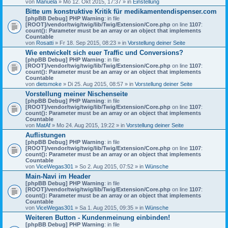
von
Manuela
» Mo 12. Okt 2015, 17:37 » in
Einstellung
Bitte um konstruktive Kritik für medikamentendispenser.com
[phpBB Debug] PHP Warning
: in file
[ROOT]/vendor/twig/twig/lib/Twig/Extension/Core.php
on line
1107
:
count(): Parameter must be an array or an object that implements
Countable
von
Rosatti
» Fr 18. Sep 2015, 08:23 » in
Vorstellung deiner Seite
Wie entwickelt sich euer Traffic und Conversions?
[phpBB Debug] PHP Warning
: in file
[ROOT]/vendor/twig/twig/lib/Twig/Extension/Core.php
on line
1107
:
count(): Parameter must be an array or an object that implements
Countable
von
dietsmoke
» Di 25. Aug 2015, 08:57 » in
Vorstellung deiner Seite
Vorstellung meiner Nischenseite
[phpBB Debug] PHP Warning
: in file
[ROOT]/vendor/twig/twig/lib/Twig/Extension/Core.php
on line
1107
:
count(): Parameter must be an array or an object that implements
Countable
von
MatAf
» Mo 24. Aug 2015, 19:22 » in
Vorstellung deiner Seite
Auflistungen
[phpBB Debug] PHP Warning
: in file
[ROOT]/vendor/twig/twig/lib/Twig/Extension/Core.php
on line
1107
:
count(): Parameter must be an array or an object that implements
Countable
von
ViceWegas301
» So 2. Aug 2015, 07:52 » in
Wünsche
Main-Navi im Header
[phpBB Debug] PHP Warning
: in file
[ROOT]/vendor/twig/twig/lib/Twig/Extension/Core.php
on line
1107
:
count(): Parameter must be an array or an object that implements
Countable
von
ViceWegas301
» Sa 1. Aug 2015, 09:35 » in
Wünsche
Weiteren Button - Kundenmeinung einbinden!
[phpBB Debug] PHP Warning
: in file