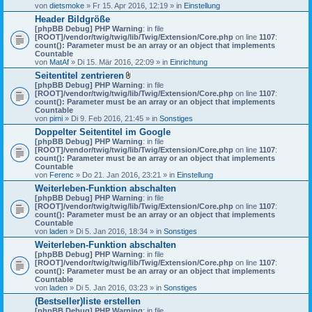
von
dietsmoke
» Fr 15. Apr 2016, 12:19 » in
Einstellung
Header Bildgröße
[phpBB Debug] PHP Warning
: in file
[ROOT]/vendor/twig/twig/lib/Twig/Extension/Core.php
on line
1107
:
count(): Parameter must be an array or an object that implements
Countable
von
MatAf
» Di 15. Mär 2016, 22:09 » in
Einrichtung
Seitentitel zentrieren
D
[phpBB Debug] PHP Warning
: in file
a
[ROOT]/vendor/twig/twig/lib/Twig/Extension/Core.php
on line
1107
:
t
count(): Parameter must be an array or an object that implements
e
Countable
i
von
pimi
» Di 9. Feb 2016, 21:45 » in
Sonstiges
a
Doppelter Seitentitel im Google
n
[phpBB Debug] PHP Warning
h
: in file
[ROOT]/vendor/twig/twig/lib/Twig/Extension/Core.php
a
on line
1107
:
count(): Parameter must be an array or an object that implements
n
Countable
g
von
Ferenc
» Do 21. Jan 2016, 23:21 » in
Einstellung
Weiterleben-Funktion abschalten
[phpBB Debug] PHP Warning
: in file
[ROOT]/vendor/twig/twig/lib/Twig/Extension/Core.php
on line
1107
:
count(): Parameter must be an array or an object that implements
Countable
von
laden
» Di 5. Jan 2016, 18:34 » in
Sonstiges
Weiterleben-Funktion abschalten
[phpBB Debug] PHP Warning
: in file
[ROOT]/vendor/twig/twig/lib/Twig/Extension/Core.php
on line
1107
:
count(): Parameter must be an array or an object that implements
Countable
von
laden
» Di 5. Jan 2016, 03:23 » in
Sonstiges
(Bestseller)liste erstellen
[phpBB Debug] PHP Warning
: in file