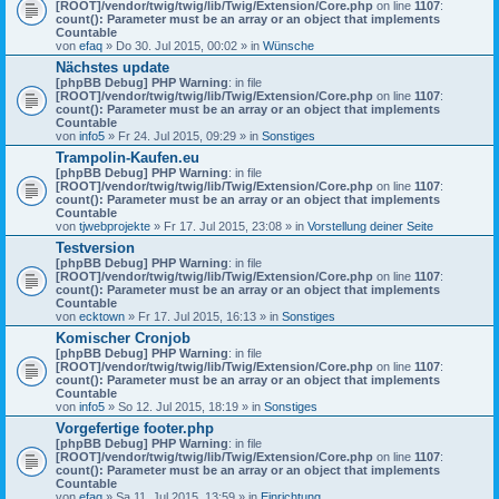
[ROOT]/vendor/twig/twig/lib/Twig/Extension/Core.php
on line
1107
:
count(): Parameter must be an array or an object that implements
Countable
von
efaq
» Do 30. Jul 2015, 00:02 » in
Wünsche
Nächstes update
[phpBB Debug] PHP Warning
: in file
[ROOT]/vendor/twig/twig/lib/Twig/Extension/Core.php
on line
1107
:
count(): Parameter must be an array or an object that implements
Countable
von
info5
» Fr 24. Jul 2015, 09:29 » in
Sonstiges
Trampolin-Kaufen.eu
[phpBB Debug] PHP Warning
: in file
[ROOT]/vendor/twig/twig/lib/Twig/Extension/Core.php
on line
1107
:
count(): Parameter must be an array or an object that implements
Countable
von
tjwebprojekte
» Fr 17. Jul 2015, 23:08 » in
Vorstellung deiner Seite
Testversion
[phpBB Debug] PHP Warning
: in file
[ROOT]/vendor/twig/twig/lib/Twig/Extension/Core.php
on line
1107
:
count(): Parameter must be an array or an object that implements
Countable
von
ecktown
» Fr 17. Jul 2015, 16:13 » in
Sonstiges
Komischer Cronjob
[phpBB Debug] PHP Warning
: in file
[ROOT]/vendor/twig/twig/lib/Twig/Extension/Core.php
on line
1107
:
count(): Parameter must be an array or an object that implements
Countable
von
info5
» So 12. Jul 2015, 18:19 » in
Sonstiges
Vorgefertige footer.php
[phpBB Debug] PHP Warning
: in file
[ROOT]/vendor/twig/twig/lib/Twig/Extension/Core.php
on line
1107
:
count(): Parameter must be an array or an object that implements
Countable
von
efaq
» Sa 11. Jul 2015, 13:59 » in
Einrichtung