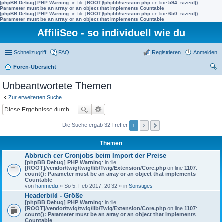
[phpBB Debug] PHP Warning
: in file
[ROOT]/phpbb/session.php
on line
594
:
sizeof():
Parameter must be an array or an object that implements Countable
[phpBB Debug] PHP Warning
: in file
[ROOT]/phpbb/session.php
on line
650
:
sizeof():
Parameter must be an array or an object that implements Countable
AffiliSeo - so individuell wie du
Schnellzugriff
FAQ
Registrieren
Anmelden
Foren-Übersicht
uc
Unbeantwortete Themen
he
Zur erweiterten Suche
Die Suche ergab 32 Treffer
1
2
Themen
Abbruch der Cronjobs beim Import der Preise
[phpBB Debug] PHP Warning
: in file
[ROOT]/vendor/twig/twig/lib/Twig/Extension/Core.php
on line
1107
:
count(): Parameter must be an array or an object that implements
Countable
von
hanmedia
» So 5. Feb 2017, 20:32 » in
Sonstiges
Headerbild - Größe
[phpBB Debug] PHP Warning
: in file
[ROOT]/vendor/twig/twig/lib/Twig/Extension/Core.php
on line
1107
:
count(): Parameter must be an array or an object that implements
Countable