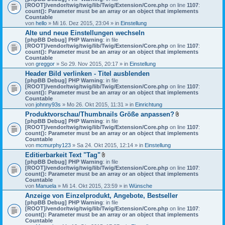
[ROOT]/vendor/twig/twig/lib/Twig/Extension/Core.php
on line
1107
:
count(): Parameter must be an array or an object that implements
Countable
von
hello
» Mi 16. Dez 2015, 23:04 » in
Einstellung
Alte und neue Einstellungen wechseln
[phpBB Debug] PHP Warning
: in file
[ROOT]/vendor/twig/twig/lib/Twig/Extension/Core.php
on line
1107
:
count(): Parameter must be an array or an object that implements
Countable
von
greggor
» So 29. Nov 2015, 20:17 » in
Einstellung
Header Bild verlinken - Titel ausblenden
[phpBB Debug] PHP Warning
: in file
[ROOT]/vendor/twig/twig/lib/Twig/Extension/Core.php
on line
1107
:
count(): Parameter must be an array or an object that implements
Countable
von
johnny93s
» Mo 26. Okt 2015, 11:31 » in
Einrichtung
Produktvorschau/Thumbnails Größe anpassen?
D
[phpBB Debug] PHP Warning
: in file
a
[ROOT]/vendor/twig/twig/lib/Twig/Extension/Core.php
on line
1107
:
t
count(): Parameter must be an array or an object that implements
e
Countable
i
von
mcmurphy123
» Sa 24. Okt 2015, 12:14 » in
Einstellung
a
Editierbarkeit Text "Tag"
n
D
[phpBB Debug] PHP Warning
: in file
h
a
[ROOT]/vendor/twig/twig/lib/Twig/Extension/Core.php
on line
a
1107
:
t
count(): Parameter must be an array or an object that implements
n
e
Countable
g
i
von
Manuela
» Mi 14. Okt 2015, 23:59 » in
Wünsche
a
Anzeige von Einzelprodukt, Angebote, Bestseller
n
[phpBB Debug] PHP Warning
: in file
h
[ROOT]/vendor/twig/twig/lib/Twig/Extension/Core.php
a
on line
1107
:
count(): Parameter must be an array or an object that implements
n
Countable
g