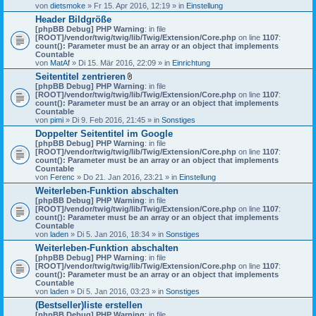
von
dietsmoke
» Fr 15. Apr 2016, 12:19 » in
Einstellung
Header Bildgröße
[phpBB Debug] PHP Warning
: in file
[ROOT]/vendor/twig/twig/lib/Twig/Extension/Core.php
on line
1107
:
count(): Parameter must be an array or an object that implements
Countable
von
MatAf
» Di 15. Mär 2016, 22:09 » in
Einrichtung
Seitentitel zentrieren
D
[phpBB Debug] PHP Warning
: in file
a
[ROOT]/vendor/twig/twig/lib/Twig/Extension/Core.php
on line
1107
:
t
count(): Parameter must be an array or an object that implements
e
Countable
i
von
pimi
» Di 9. Feb 2016, 21:45 » in
Sonstiges
a
Doppelter Seitentitel im Google
n
[phpBB Debug] PHP Warning
h
: in file
[ROOT]/vendor/twig/twig/lib/Twig/Extension/Core.php
a
on line
1107
:
count(): Parameter must be an array or an object that implements
n
Countable
g
von
Ferenc
» Do 21. Jan 2016, 23:21 » in
Einstellung
Weiterleben-Funktion abschalten
[phpBB Debug] PHP Warning
: in file
[ROOT]/vendor/twig/twig/lib/Twig/Extension/Core.php
on line
1107
:
count(): Parameter must be an array or an object that implements
Countable
von
laden
» Di 5. Jan 2016, 18:34 » in
Sonstiges
Weiterleben-Funktion abschalten
[phpBB Debug] PHP Warning
: in file
[ROOT]/vendor/twig/twig/lib/Twig/Extension/Core.php
on line
1107
:
count(): Parameter must be an array or an object that implements
Countable
von
laden
» Di 5. Jan 2016, 03:23 » in
Sonstiges
(Bestseller)liste erstellen
[phpBB Debug] PHP Warning
: in file