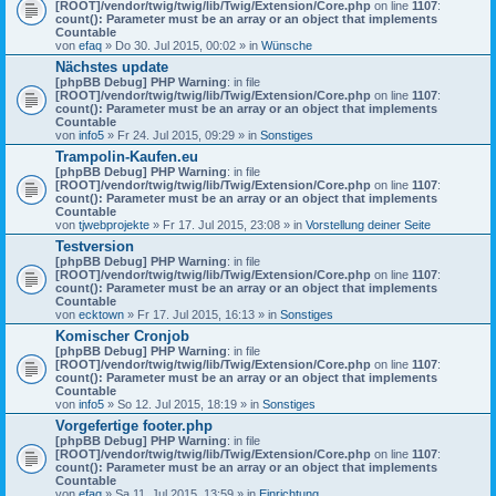
[ROOT]/vendor/twig/twig/lib/Twig/Extension/Core.php
on line
1107
:
count(): Parameter must be an array or an object that implements
Countable
von
efaq
» Do 30. Jul 2015, 00:02 » in
Wünsche
Nächstes update
[phpBB Debug] PHP Warning
: in file
[ROOT]/vendor/twig/twig/lib/Twig/Extension/Core.php
on line
1107
:
count(): Parameter must be an array or an object that implements
Countable
von
info5
» Fr 24. Jul 2015, 09:29 » in
Sonstiges
Trampolin-Kaufen.eu
[phpBB Debug] PHP Warning
: in file
[ROOT]/vendor/twig/twig/lib/Twig/Extension/Core.php
on line
1107
:
count(): Parameter must be an array or an object that implements
Countable
von
tjwebprojekte
» Fr 17. Jul 2015, 23:08 » in
Vorstellung deiner Seite
Testversion
[phpBB Debug] PHP Warning
: in file
[ROOT]/vendor/twig/twig/lib/Twig/Extension/Core.php
on line
1107
:
count(): Parameter must be an array or an object that implements
Countable
von
ecktown
» Fr 17. Jul 2015, 16:13 » in
Sonstiges
Komischer Cronjob
[phpBB Debug] PHP Warning
: in file
[ROOT]/vendor/twig/twig/lib/Twig/Extension/Core.php
on line
1107
:
count(): Parameter must be an array or an object that implements
Countable
von
info5
» So 12. Jul 2015, 18:19 » in
Sonstiges
Vorgefertige footer.php
[phpBB Debug] PHP Warning
: in file
[ROOT]/vendor/twig/twig/lib/Twig/Extension/Core.php
on line
1107
:
count(): Parameter must be an array or an object that implements
Countable
von
efaq
» Sa 11. Jul 2015, 13:59 » in
Einrichtung