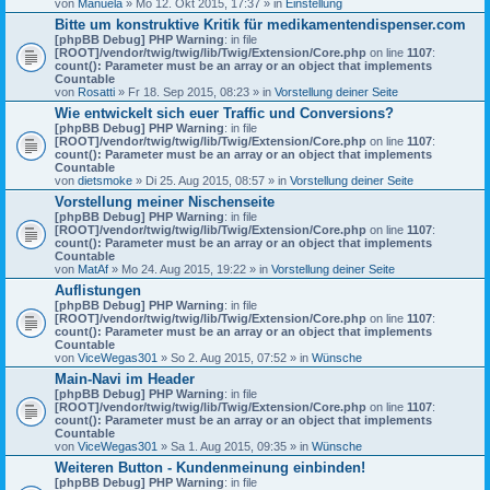
von
Manuela
» Mo 12. Okt 2015, 17:37 » in
Einstellung
Bitte um konstruktive Kritik für medikamentendispenser.com
[phpBB Debug] PHP Warning
: in file
[ROOT]/vendor/twig/twig/lib/Twig/Extension/Core.php
on line
1107
:
count(): Parameter must be an array or an object that implements
Countable
von
Rosatti
» Fr 18. Sep 2015, 08:23 » in
Vorstellung deiner Seite
Wie entwickelt sich euer Traffic und Conversions?
[phpBB Debug] PHP Warning
: in file
[ROOT]/vendor/twig/twig/lib/Twig/Extension/Core.php
on line
1107
:
count(): Parameter must be an array or an object that implements
Countable
von
dietsmoke
» Di 25. Aug 2015, 08:57 » in
Vorstellung deiner Seite
Vorstellung meiner Nischenseite
[phpBB Debug] PHP Warning
: in file
[ROOT]/vendor/twig/twig/lib/Twig/Extension/Core.php
on line
1107
:
count(): Parameter must be an array or an object that implements
Countable
von
MatAf
» Mo 24. Aug 2015, 19:22 » in
Vorstellung deiner Seite
Auflistungen
[phpBB Debug] PHP Warning
: in file
[ROOT]/vendor/twig/twig/lib/Twig/Extension/Core.php
on line
1107
:
count(): Parameter must be an array or an object that implements
Countable
von
ViceWegas301
» So 2. Aug 2015, 07:52 » in
Wünsche
Main-Navi im Header
[phpBB Debug] PHP Warning
: in file
[ROOT]/vendor/twig/twig/lib/Twig/Extension/Core.php
on line
1107
:
count(): Parameter must be an array or an object that implements
Countable
von
ViceWegas301
» Sa 1. Aug 2015, 09:35 » in
Wünsche
Weiteren Button - Kundenmeinung einbinden!
[phpBB Debug] PHP Warning
: in file