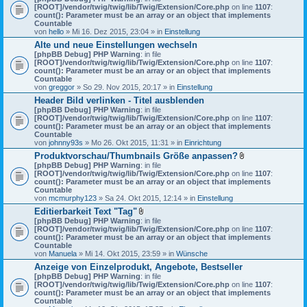
[ROOT]/vendor/twig/twig/lib/Twig/Extension/Core.php
on line
1107
:
count(): Parameter must be an array or an object that implements
Countable
von
hello
» Mi 16. Dez 2015, 23:04 » in
Einstellung
Alte und neue Einstellungen wechseln
[phpBB Debug] PHP Warning
: in file
[ROOT]/vendor/twig/twig/lib/Twig/Extension/Core.php
on line
1107
:
count(): Parameter must be an array or an object that implements
Countable
von
greggor
» So 29. Nov 2015, 20:17 » in
Einstellung
Header Bild verlinken - Titel ausblenden
[phpBB Debug] PHP Warning
: in file
[ROOT]/vendor/twig/twig/lib/Twig/Extension/Core.php
on line
1107
:
count(): Parameter must be an array or an object that implements
Countable
von
johnny93s
» Mo 26. Okt 2015, 11:31 » in
Einrichtung
Produktvorschau/Thumbnails Größe anpassen?
D
[phpBB Debug] PHP Warning
: in file
a
[ROOT]/vendor/twig/twig/lib/Twig/Extension/Core.php
on line
1107
:
t
count(): Parameter must be an array or an object that implements
e
Countable
i
von
mcmurphy123
» Sa 24. Okt 2015, 12:14 » in
Einstellung
a
Editierbarkeit Text "Tag"
n
D
[phpBB Debug] PHP Warning
: in file
h
a
[ROOT]/vendor/twig/twig/lib/Twig/Extension/Core.php
on line
a
1107
:
t
count(): Parameter must be an array or an object that implements
n
e
Countable
g
i
von
Manuela
» Mi 14. Okt 2015, 23:59 » in
Wünsche
a
Anzeige von Einzelprodukt, Angebote, Bestseller
n
[phpBB Debug] PHP Warning
: in file
h
[ROOT]/vendor/twig/twig/lib/Twig/Extension/Core.php
a
on line
1107
:
count(): Parameter must be an array or an object that implements
n
Countable
g