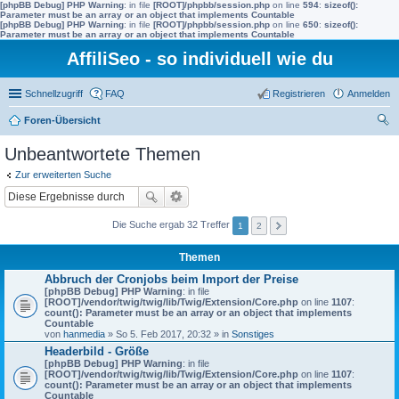
[phpBB Debug] PHP Warning
: in file
[ROOT]/phpbb/session.php
on line
594
:
sizeof():
Parameter must be an array or an object that implements Countable
[phpBB Debug] PHP Warning
: in file
[ROOT]/phpbb/session.php
on line
650
:
sizeof():
Parameter must be an array or an object that implements Countable
AffiliSeo - so individuell wie du
Schnellzugriff
FAQ
Registrieren
Anmelden
Foren-Übersicht
uc
Unbeantwortete Themen
he
Zur erweiterten Suche
Die Suche ergab 32 Treffer
1
2
Themen
Abbruch der Cronjobs beim Import der Preise
[phpBB Debug] PHP Warning
: in file
[ROOT]/vendor/twig/twig/lib/Twig/Extension/Core.php
on line
1107
:
count(): Parameter must be an array or an object that implements
Countable
von
hanmedia
» So 5. Feb 2017, 20:32 » in
Sonstiges
Headerbild - Größe
[phpBB Debug] PHP Warning
: in file
[ROOT]/vendor/twig/twig/lib/Twig/Extension/Core.php
on line
1107
:
count(): Parameter must be an array or an object that implements
Countable