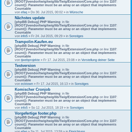
[ROOT]/vendor/twig/twig/lib/Twig/Extension/Core.php
on line
1107
:
count(): Parameter must be an array or an object that implements
Countable
von
efaq
» Do 30. Jul 2015, 00:02 » in
Wünsche
Nächstes update
[phpBB Debug] PHP Warning
: in file
[ROOT]/vendor/twig/twig/lib/Twig/Extension/Core.php
on line
1107
:
count(): Parameter must be an array or an object that implements
Countable
von
info5
» Fr 24. Jul 2015, 09:29 » in
Sonstiges
Trampolin-Kaufen.eu
[phpBB Debug] PHP Warning
: in file
[ROOT]/vendor/twig/twig/lib/Twig/Extension/Core.php
on line
1107
:
count(): Parameter must be an array or an object that implements
Countable
von
tjwebprojekte
» Fr 17. Jul 2015, 23:08 » in
Vorstellung deiner Seite
Testversion
[phpBB Debug] PHP Warning
: in file
[ROOT]/vendor/twig/twig/lib/Twig/Extension/Core.php
on line
1107
:
count(): Parameter must be an array or an object that implements
Countable
von
ecktown
» Fr 17. Jul 2015, 16:13 » in
Sonstiges
Komischer Cronjob
[phpBB Debug] PHP Warning
: in file
[ROOT]/vendor/twig/twig/lib/Twig/Extension/Core.php
on line
1107
:
count(): Parameter must be an array or an object that implements
Countable
von
info5
» So 12. Jul 2015, 18:19 » in
Sonstiges
Vorgefertige footer.php
[phpBB Debug] PHP Warning
: in file
[ROOT]/vendor/twig/twig/lib/Twig/Extension/Core.php
on line
1107
:
count(): Parameter must be an array or an object that implements
Countable
von
efaq
» Sa 11. Jul 2015, 13:59 » in
Einrichtung