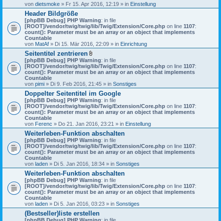
von
dietsmoke
» Fr 15. Apr 2016, 12:19 » in
Einstellung
Header Bildgröße
[phpBB Debug] PHP Warning
: in file
[ROOT]/vendor/twig/twig/lib/Twig/Extension/Core.php
on line
1107
:
count(): Parameter must be an array or an object that implements
Countable
von
MatAf
» Di 15. Mär 2016, 22:09 » in
Einrichtung
Seitentitel zentrieren
D
[phpBB Debug] PHP Warning
: in file
a
[ROOT]/vendor/twig/twig/lib/Twig/Extension/Core.php
on line
1107
:
t
count(): Parameter must be an array or an object that implements
e
Countable
i
von
pimi
» Di 9. Feb 2016, 21:45 » in
Sonstiges
a
Doppelter Seitentitel im Google
n
[phpBB Debug] PHP Warning
h
: in file
[ROOT]/vendor/twig/twig/lib/Twig/Extension/Core.php
a
on line
1107
:
count(): Parameter must be an array or an object that implements
n
Countable
g
von
Ferenc
» Do 21. Jan 2016, 23:21 » in
Einstellung
Weiterleben-Funktion abschalten
[phpBB Debug] PHP Warning
: in file
[ROOT]/vendor/twig/twig/lib/Twig/Extension/Core.php
on line
1107
:
count(): Parameter must be an array or an object that implements
Countable
von
laden
» Di 5. Jan 2016, 18:34 » in
Sonstiges
Weiterleben-Funktion abschalten
[phpBB Debug] PHP Warning
: in file
[ROOT]/vendor/twig/twig/lib/Twig/Extension/Core.php
on line
1107
:
count(): Parameter must be an array or an object that implements
Countable
von
laden
» Di 5. Jan 2016, 03:23 » in
Sonstiges
(Bestseller)liste erstellen
[phpBB Debug] PHP Warning
: in file