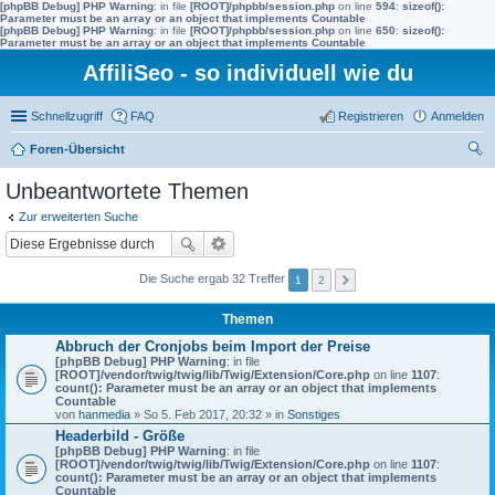
[phpBB Debug] PHP Warning
: in file
[ROOT]/phpbb/session.php
on line
594
:
sizeof():
Parameter must be an array or an object that implements Countable
[phpBB Debug] PHP Warning
: in file
[ROOT]/phpbb/session.php
on line
650
:
sizeof():
Parameter must be an array or an object that implements Countable
AffiliSeo - so individuell wie du
Schnellzugriff
FAQ
Registrieren
Anmelden
Foren-Übersicht
uc
Unbeantwortete Themen
he
Zur erweiterten Suche
Die Suche ergab 32 Treffer
1
2
Themen
Abbruch der Cronjobs beim Import der Preise
[phpBB Debug] PHP Warning
: in file
[ROOT]/vendor/twig/twig/lib/Twig/Extension/Core.php
on line
1107
:
count(): Parameter must be an array or an object that implements
Countable
von
hanmedia
» So 5. Feb 2017, 20:32 » in
Sonstiges
Headerbild - Größe
[phpBB Debug] PHP Warning
: in file
[ROOT]/vendor/twig/twig/lib/Twig/Extension/Core.php
on line
1107
:
count(): Parameter must be an array or an object that implements
Countable