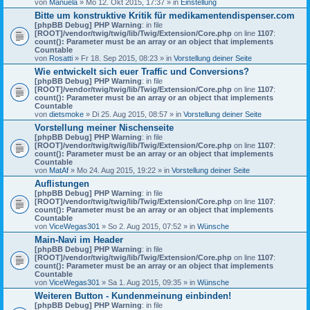
von
Manuela
» Mo 12. Okt 2015, 17:37 » in
Einstellung
Bitte um konstruktive Kritik für medikamentendispenser.com
[phpBB Debug] PHP Warning
: in file
[ROOT]/vendor/twig/twig/lib/Twig/Extension/Core.php
on line
1107
:
count(): Parameter must be an array or an object that implements
Countable
von
Rosatti
» Fr 18. Sep 2015, 08:23 » in
Vorstellung deiner Seite
Wie entwickelt sich euer Traffic und Conversions?
[phpBB Debug] PHP Warning
: in file
[ROOT]/vendor/twig/twig/lib/Twig/Extension/Core.php
on line
1107
:
count(): Parameter must be an array or an object that implements
Countable
von
dietsmoke
» Di 25. Aug 2015, 08:57 » in
Vorstellung deiner Seite
Vorstellung meiner Nischenseite
[phpBB Debug] PHP Warning
: in file
[ROOT]/vendor/twig/twig/lib/Twig/Extension/Core.php
on line
1107
:
count(): Parameter must be an array or an object that implements
Countable
von
MatAf
» Mo 24. Aug 2015, 19:22 » in
Vorstellung deiner Seite
Auflistungen
[phpBB Debug] PHP Warning
: in file
[ROOT]/vendor/twig/twig/lib/Twig/Extension/Core.php
on line
1107
:
count(): Parameter must be an array or an object that implements
Countable
von
ViceWegas301
» So 2. Aug 2015, 07:52 » in
Wünsche
Main-Navi im Header
[phpBB Debug] PHP Warning
: in file
[ROOT]/vendor/twig/twig/lib/Twig/Extension/Core.php
on line
1107
:
count(): Parameter must be an array or an object that implements
Countable
von
ViceWegas301
» Sa 1. Aug 2015, 09:35 » in
Wünsche
Weiteren Button - Kundenmeinung einbinden!
[phpBB Debug] PHP Warning
: in file