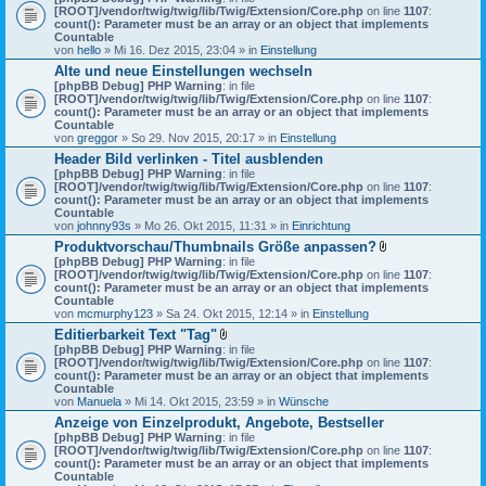
[ROOT]/vendor/twig/twig/lib/Twig/Extension/Core.php
on line
1107
:
count(): Parameter must be an array or an object that implements
Countable
von
hello
» Mi 16. Dez 2015, 23:04 » in
Einstellung
Alte und neue Einstellungen wechseln
[phpBB Debug] PHP Warning
: in file
[ROOT]/vendor/twig/twig/lib/Twig/Extension/Core.php
on line
1107
:
count(): Parameter must be an array or an object that implements
Countable
von
greggor
» So 29. Nov 2015, 20:17 » in
Einstellung
Header Bild verlinken - Titel ausblenden
[phpBB Debug] PHP Warning
: in file
[ROOT]/vendor/twig/twig/lib/Twig/Extension/Core.php
on line
1107
:
count(): Parameter must be an array or an object that implements
Countable
von
johnny93s
» Mo 26. Okt 2015, 11:31 » in
Einrichtung
Produktvorschau/Thumbnails Größe anpassen?
D
[phpBB Debug] PHP Warning
: in file
a
[ROOT]/vendor/twig/twig/lib/Twig/Extension/Core.php
on line
1107
:
t
count(): Parameter must be an array or an object that implements
e
Countable
i
von
mcmurphy123
» Sa 24. Okt 2015, 12:14 » in
Einstellung
a
Editierbarkeit Text "Tag"
n
D
[phpBB Debug] PHP Warning
: in file
h
a
[ROOT]/vendor/twig/twig/lib/Twig/Extension/Core.php
on line
a
1107
:
t
count(): Parameter must be an array or an object that implements
n
e
Countable
g
i
von
Manuela
» Mi 14. Okt 2015, 23:59 » in
Wünsche
a
Anzeige von Einzelprodukt, Angebote, Bestseller
n
[phpBB Debug] PHP Warning
: in file
h
[ROOT]/vendor/twig/twig/lib/Twig/Extension/Core.php
a
on line
1107
:
count(): Parameter must be an array or an object that implements
n
Countable
g