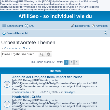
[phpBB Debug] PHP Warning
: in file
[ROOT]/phpbb/session.php
on line
594
:
sizeof():
Parameter must be an array or an object that implements Countable
[phpBB Debug] PHP Warning
: in file
[ROOT]/phpbb/session.php
on line
650
:
sizeof():
Parameter must be an array or an object that implements Countable
AffiliSeo - so individuell wie du
Schnellzugriff
FAQ
Registrieren
Anmelden
Foren-Übersicht
uc
Unbeantwortete Themen
he
Zur erweiterten Suche
Die Suche ergab 32 Treffer
1
2
Themen
Abbruch der Cronjobs beim Import der Preise
[phpBB Debug] PHP Warning
: in file
[ROOT]/vendor/twig/twig/lib/Twig/Extension/Core.php
on line
1107
:
count(): Parameter must be an array or an object that implements
Countable
von
hanmedia
» So 5. Feb 2017, 20:32 » in
Sonstiges
Headerbild - Größe
[phpBB Debug] PHP Warning
: in file
[ROOT]/vendor/twig/twig/lib/Twig/Extension/Core.php
on line
1107
:
count(): Parameter must be an array or an object that implements
Countable