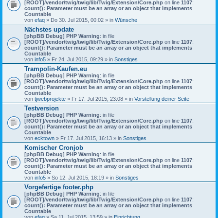
[ROOT]/vendor/twig/twig/lib/Twig/Extension/Core.php
on line
1107
:
count(): Parameter must be an array or an object that implements
Countable
von
efaq
» Do 30. Jul 2015, 00:02 » in
Wünsche
Nächstes update
[phpBB Debug] PHP Warning
: in file
[ROOT]/vendor/twig/twig/lib/Twig/Extension/Core.php
on line
1107
:
count(): Parameter must be an array or an object that implements
Countable
von
info5
» Fr 24. Jul 2015, 09:29 » in
Sonstiges
Trampolin-Kaufen.eu
[phpBB Debug] PHP Warning
: in file
[ROOT]/vendor/twig/twig/lib/Twig/Extension/Core.php
on line
1107
:
count(): Parameter must be an array or an object that implements
Countable
von
tjwebprojekte
» Fr 17. Jul 2015, 23:08 » in
Vorstellung deiner Seite
Testversion
[phpBB Debug] PHP Warning
: in file
[ROOT]/vendor/twig/twig/lib/Twig/Extension/Core.php
on line
1107
:
count(): Parameter must be an array or an object that implements
Countable
von
ecktown
» Fr 17. Jul 2015, 16:13 » in
Sonstiges
Komischer Cronjob
[phpBB Debug] PHP Warning
: in file
[ROOT]/vendor/twig/twig/lib/Twig/Extension/Core.php
on line
1107
:
count(): Parameter must be an array or an object that implements
Countable
von
info5
» So 12. Jul 2015, 18:19 » in
Sonstiges
Vorgefertige footer.php
[phpBB Debug] PHP Warning
: in file
[ROOT]/vendor/twig/twig/lib/Twig/Extension/Core.php
on line
1107
:
count(): Parameter must be an array or an object that implements
Countable
von
efaq
» Sa 11. Jul 2015, 13:59 » in
Einrichtung