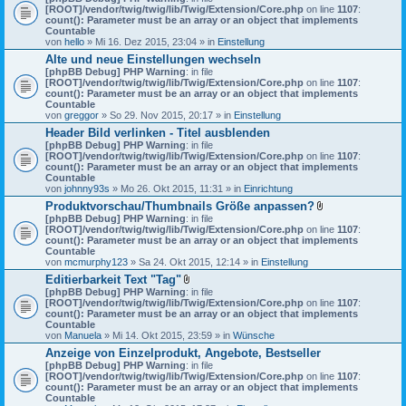
[ROOT]/vendor/twig/twig/lib/Twig/Extension/Core.php
on line
1107
:
count(): Parameter must be an array or an object that implements
Countable
von
hello
» Mi 16. Dez 2015, 23:04 » in
Einstellung
Alte und neue Einstellungen wechseln
[phpBB Debug] PHP Warning
: in file
[ROOT]/vendor/twig/twig/lib/Twig/Extension/Core.php
on line
1107
:
count(): Parameter must be an array or an object that implements
Countable
von
greggor
» So 29. Nov 2015, 20:17 » in
Einstellung
Header Bild verlinken - Titel ausblenden
[phpBB Debug] PHP Warning
: in file
[ROOT]/vendor/twig/twig/lib/Twig/Extension/Core.php
on line
1107
:
count(): Parameter must be an array or an object that implements
Countable
von
johnny93s
» Mo 26. Okt 2015, 11:31 » in
Einrichtung
Produktvorschau/Thumbnails Größe anpassen?
D
[phpBB Debug] PHP Warning
: in file
a
[ROOT]/vendor/twig/twig/lib/Twig/Extension/Core.php
on line
1107
:
t
count(): Parameter must be an array or an object that implements
e
Countable
i
von
mcmurphy123
» Sa 24. Okt 2015, 12:14 » in
Einstellung
a
Editierbarkeit Text "Tag"
n
D
[phpBB Debug] PHP Warning
: in file
h
a
[ROOT]/vendor/twig/twig/lib/Twig/Extension/Core.php
on line
a
1107
:
t
count(): Parameter must be an array or an object that implements
n
e
Countable
g
i
von
Manuela
» Mi 14. Okt 2015, 23:59 » in
Wünsche
a
Anzeige von Einzelprodukt, Angebote, Bestseller
n
[phpBB Debug] PHP Warning
: in file
h
[ROOT]/vendor/twig/twig/lib/Twig/Extension/Core.php
a
on line
1107
:
count(): Parameter must be an array or an object that implements
n
Countable
g