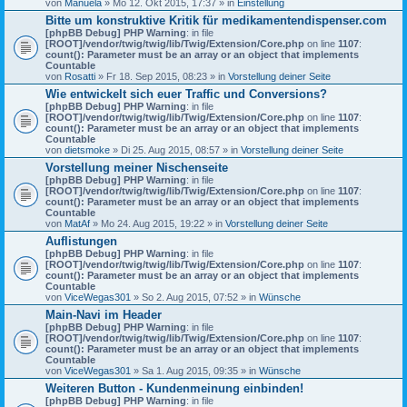
von
Manuela
» Mo 12. Okt 2015, 17:37 » in
Einstellung
Bitte um konstruktive Kritik für medikamentendispenser.com
[phpBB Debug] PHP Warning
: in file
[ROOT]/vendor/twig/twig/lib/Twig/Extension/Core.php
on line
1107
:
count(): Parameter must be an array or an object that implements
Countable
von
Rosatti
» Fr 18. Sep 2015, 08:23 » in
Vorstellung deiner Seite
Wie entwickelt sich euer Traffic und Conversions?
[phpBB Debug] PHP Warning
: in file
[ROOT]/vendor/twig/twig/lib/Twig/Extension/Core.php
on line
1107
:
count(): Parameter must be an array or an object that implements
Countable
von
dietsmoke
» Di 25. Aug 2015, 08:57 » in
Vorstellung deiner Seite
Vorstellung meiner Nischenseite
[phpBB Debug] PHP Warning
: in file
[ROOT]/vendor/twig/twig/lib/Twig/Extension/Core.php
on line
1107
:
count(): Parameter must be an array or an object that implements
Countable
von
MatAf
» Mo 24. Aug 2015, 19:22 » in
Vorstellung deiner Seite
Auflistungen
[phpBB Debug] PHP Warning
: in file
[ROOT]/vendor/twig/twig/lib/Twig/Extension/Core.php
on line
1107
:
count(): Parameter must be an array or an object that implements
Countable
von
ViceWegas301
» So 2. Aug 2015, 07:52 » in
Wünsche
Main-Navi im Header
[phpBB Debug] PHP Warning
: in file
[ROOT]/vendor/twig/twig/lib/Twig/Extension/Core.php
on line
1107
:
count(): Parameter must be an array or an object that implements
Countable
von
ViceWegas301
» Sa 1. Aug 2015, 09:35 » in
Wünsche
Weiteren Button - Kundenmeinung einbinden!
[phpBB Debug] PHP Warning
: in file