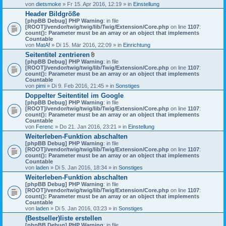
von
dietsmoke
» Fr 15. Apr 2016, 12:19 » in
Einstellung
Header Bildgröße
[phpBB Debug] PHP Warning
: in file
[ROOT]/vendor/twig/twig/lib/Twig/Extension/Core.php
on line
1107
:
count(): Parameter must be an array or an object that implements
Countable
von
MatAf
» Di 15. Mär 2016, 22:09 » in
Einrichtung
Seitentitel zentrieren
D
[phpBB Debug] PHP Warning
: in file
a
[ROOT]/vendor/twig/twig/lib/Twig/Extension/Core.php
on line
1107
:
t
count(): Parameter must be an array or an object that implements
e
Countable
i
von
pimi
» Di 9. Feb 2016, 21:45 » in
Sonstiges
a
Doppelter Seitentitel im Google
n
[phpBB Debug] PHP Warning
h
: in file
[ROOT]/vendor/twig/twig/lib/Twig/Extension/Core.php
a
on line
1107
:
count(): Parameter must be an array or an object that implements
n
Countable
g
von
Ferenc
» Do 21. Jan 2016, 23:21 » in
Einstellung
Weiterleben-Funktion abschalten
[phpBB Debug] PHP Warning
: in file
[ROOT]/vendor/twig/twig/lib/Twig/Extension/Core.php
on line
1107
:
count(): Parameter must be an array or an object that implements
Countable
von
laden
» Di 5. Jan 2016, 18:34 » in
Sonstiges
Weiterleben-Funktion abschalten
[phpBB Debug] PHP Warning
: in file
[ROOT]/vendor/twig/twig/lib/Twig/Extension/Core.php
on line
1107
:
count(): Parameter must be an array or an object that implements
Countable
von
laden
» Di 5. Jan 2016, 03:23 » in
Sonstiges
(Bestseller)liste erstellen
[phpBB Debug] PHP Warning
: in file