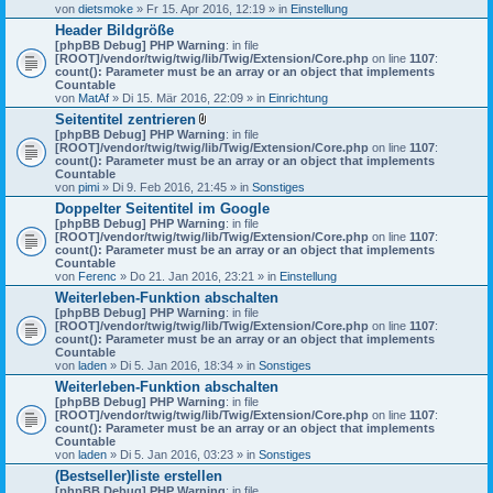
von
dietsmoke
» Fr 15. Apr 2016, 12:19 » in
Einstellung
Header Bildgröße
[phpBB Debug] PHP Warning
: in file
[ROOT]/vendor/twig/twig/lib/Twig/Extension/Core.php
on line
1107
:
count(): Parameter must be an array or an object that implements
Countable
von
MatAf
» Di 15. Mär 2016, 22:09 » in
Einrichtung
Seitentitel zentrieren
D
[phpBB Debug] PHP Warning
: in file
a
[ROOT]/vendor/twig/twig/lib/Twig/Extension/Core.php
on line
1107
:
t
count(): Parameter must be an array or an object that implements
e
Countable
i
von
pimi
» Di 9. Feb 2016, 21:45 » in
Sonstiges
a
Doppelter Seitentitel im Google
n
[phpBB Debug] PHP Warning
h
: in file
[ROOT]/vendor/twig/twig/lib/Twig/Extension/Core.php
a
on line
1107
:
count(): Parameter must be an array or an object that implements
n
Countable
g
von
Ferenc
» Do 21. Jan 2016, 23:21 » in
Einstellung
Weiterleben-Funktion abschalten
[phpBB Debug] PHP Warning
: in file
[ROOT]/vendor/twig/twig/lib/Twig/Extension/Core.php
on line
1107
:
count(): Parameter must be an array or an object that implements
Countable
von
laden
» Di 5. Jan 2016, 18:34 » in
Sonstiges
Weiterleben-Funktion abschalten
[phpBB Debug] PHP Warning
: in file
[ROOT]/vendor/twig/twig/lib/Twig/Extension/Core.php
on line
1107
:
count(): Parameter must be an array or an object that implements
Countable
von
laden
» Di 5. Jan 2016, 03:23 » in
Sonstiges
(Bestseller)liste erstellen
[phpBB Debug] PHP Warning
: in file