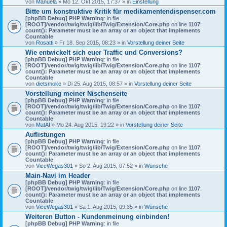
von
Manuela
» Mo 12. Okt 2015, 17:37 » in
Einstellung
Bitte um konstruktive Kritik für medikamentendispenser.com
[phpBB Debug] PHP Warning
: in file
[ROOT]/vendor/twig/twig/lib/Twig/Extension/Core.php
on line
1107
:
count(): Parameter must be an array or an object that implements
Countable
von
Rosatti
» Fr 18. Sep 2015, 08:23 » in
Vorstellung deiner Seite
Wie entwickelt sich euer Traffic und Conversions?
[phpBB Debug] PHP Warning
: in file
[ROOT]/vendor/twig/twig/lib/Twig/Extension/Core.php
on line
1107
:
count(): Parameter must be an array or an object that implements
Countable
von
dietsmoke
» Di 25. Aug 2015, 08:57 » in
Vorstellung deiner Seite
Vorstellung meiner Nischenseite
[phpBB Debug] PHP Warning
: in file
[ROOT]/vendor/twig/twig/lib/Twig/Extension/Core.php
on line
1107
:
count(): Parameter must be an array or an object that implements
Countable
von
MatAf
» Mo 24. Aug 2015, 19:22 » in
Vorstellung deiner Seite
Auflistungen
[phpBB Debug] PHP Warning
: in file
[ROOT]/vendor/twig/twig/lib/Twig/Extension/Core.php
on line
1107
:
count(): Parameter must be an array or an object that implements
Countable
von
ViceWegas301
» So 2. Aug 2015, 07:52 » in
Wünsche
Main-Navi im Header
[phpBB Debug] PHP Warning
: in file
[ROOT]/vendor/twig/twig/lib/Twig/Extension/Core.php
on line
1107
:
count(): Parameter must be an array or an object that implements
Countable
von
ViceWegas301
» Sa 1. Aug 2015, 09:35 » in
Wünsche
Weiteren Button - Kundenmeinung einbinden!
[phpBB Debug] PHP Warning
: in file