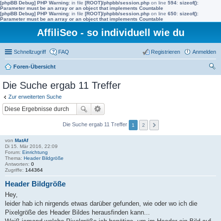
[phpBB Debug] PHP Warning
: in file
[ROOT]/phpbb/session.php
on line
594
:
sizeof():
Parameter must be an array or an object that implements Countable
[phpBB Debug] PHP Warning
: in file
[ROOT]/phpbb/session.php
on line
650
:
sizeof():
Parameter must be an array or an object that implements Countable
AffiliSeo - so individuell wie du
Schnellzugriff
FAQ
Registrieren
Anmelden
Foren-Übersicht
uc
Die Suche ergab 11 Treffer
he
Zur erweiterten Suche
Die Suche ergab 11 Treffer
1
2
von
MatAf
Di 15. Mär 2016, 22:09
Forum:
Einrichtung
Thema:
Header Bildgröße
Antworten:
0
Zugriffe:
144364
Header Bildgröße
Hey,
leider hab ich nirgends etwas darüber gefunden, wie oder wo ich die
Pixelgröße des Header Bildes herausfinden kann...