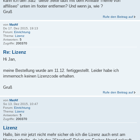
kann ich den Satz "diese Seite läuft mit dem Affiliate Theme von
affiliseo" unten im footer entfernen? Und wenn ja, wie ?
Gruß
Rufe den Beitrag auf
von
MatAf
Do 17. Dez 2015, 19:13
Forum:
Einrichtung
Thema:
Lizenz
Antworten:
5
Zugriffe:
200370
Re: Lizenz
Hi Jan,
meine Bestellung wurde am 11.12. fertiggestellt. Leider habe ich
immernoch keinen Lizenzcode erhalten.
Gruß
Rufe den Beitrag auf
von
MatAf
So 13. Dez 2015, 10:47
Forum:
Einrichtung
Thema:
Lizenz
Antworten:
5
Zugriffe:
200370
Lizenz
Hallo, bin mir jetzt nicht mehr sicher ob ich die Lizenz auch erst am