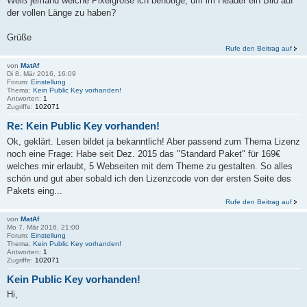
Weiß jemand welche Pixelgröße ich benötige, um im Header ein Bild auf
der vollen Länge zu haben?
Grüße
Rufe den Beitrag auf
von
MatAf
Di 8. Mär 2016, 16:09
Forum:
Einstellung
Thema:
Kein Public Key vorhanden!
Antworten:
1
Zugriffe:
102071
Re: Kein Public Key vorhanden!
Ok, geklärt. Lesen bildet ja bekanntlich! Aber passend zum Thema Lizenz
noch eine Frage: Habe seit Dez. 2015 das "Standard Paket" für 169€
welches mir erlaubt, 5 Webseiten mit dem Theme zu gestalten. So alles
schön und gut aber sobald ich den Lizenzcode von der ersten Seite des
Pakets eing...
Rufe den Beitrag auf
von
MatAf
Mo 7. Mär 2016, 21:00
Forum:
Einstellung
Thema:
Kein Public Key vorhanden!
Antworten:
1
Zugriffe:
102071
Kein Public Key vorhanden!
Hi,