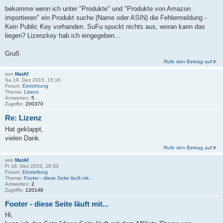
bekomme wenn ich unter "Produkte" und "Produkte von Amazon
importieren" ein Produkt suche (Name oder ASIN) die Fehlermeldung -
Kein Public Key vorhanden. SuFu spuckt nichts aus, woran kann das
liegen? Lizenzkey hab ich eingegeben...
Gruß
Rufe den Beitrag auf
von
MatAf
Sa 19. Dez 2015, 15:16
Forum:
Einrichtung
Thema:
Lizenz
Antworten:
5
Zugriffe:
200370
Re: Lizenz
Hat geklappt,
vielen Dank.
Rufe den Beitrag auf
von
MatAf
Fr 18. Dez 2015, 18:33
Forum:
Einstellung
Thema:
Footer - diese Seite läuft mit...
Antworten:
2
Zugriffe:
120148
Footer - diese Seite läuft mit...
Hi,