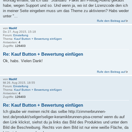
Montag erhalte, da ich das "Standard" Paket am Freitag Abend gekauft
habe, wegen Support und so. Und wenn ja, wo ist der Lizenzcode den ich
in meiner Seite eingeben muss um das Theme zu aktivieren? Habs weder
unter "...
Rufe den Beitrag auf
von
MatAf
Do 27. Aug 2015, 15:18
Forum:
Einstellung
Thema:
Kauf Button + Bewertung einfügen
Antworten:
4
Zugriffe:
126403
Re: Kauf Button + Bewertung einfügen
Ok, habs. Vielen Dank!
Rufe den Beitrag auf
von
MatAf
Mi 26. Aug 2015, 18:55
Forum:
Einstellung
Thema:
Kauf Button + Bewertung einfügen
Antworten:
4
Zugriffe:
126403
Re: Kauf Button + Bewertung einfügen
Ich glaube wir meinen nicht das selbe http://zimmerbrunnen-
test.de/produkt/seliger/seliger-keramikbrunnen-pisa-creme/ wenn du auf
den Link klickst, siehst du ja links das Bild des Produktes und unter dem
Bild die Beschreibung. Rechts von dem Bild ist nur eine weiße Fläche, da