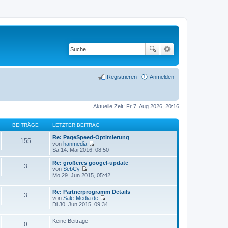
Registrieren
Anmelden
Aktuelle Zeit: Fr 7. Aug 2026, 20:16
BEITRÄGE
LETZTER BEITRAG
Re: PageSpeed-Optimierung
155
von
hanmedia
N
Sa 14. Mai 2016, 08:50
e
u
Re: größeres googel-update
3
e
von
SebCy
s
N
Mo 29. Jun 2015, 05:42
t
e
e
u
r
Re: Partnerprogramm Details
e
3
B
von
Sale-Media.de
s
N
e
Di 30. Jun 2015, 09:34
t
e
i
e
u
t
r
Keine Beiträge
e
r
B
0
s