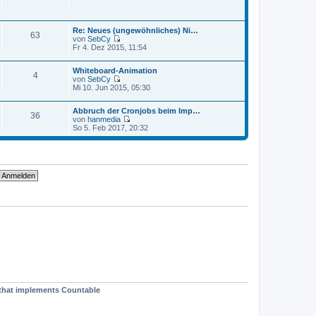
a
e
t
g
i
e
t
r
r
Re: Neues (ungewöhnliches) Ni…
B
63
a
von
SebCy
e
g
N
Fr 4. Dez 2015, 11:54
i
e
t
u
r
Whiteboard-Animation
e
4
a
von
SebCy
s
g
N
Mi 10. Jun 2015, 05:30
t
e
e
u
r
Abbruch der Cronjobs beim Imp…
e
B
36
von
hanmedia
s
e
N
So 5. Feb 2017, 20:32
t
i
e
e
t
u
r
r
e
B
a
s
e
g
t
i
e
t
r
r
B
a
e
g
i
t
r
a
g
t that implements Countable