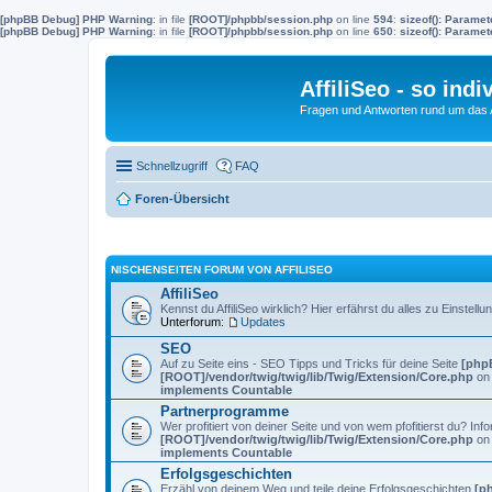
[phpBB Debug] PHP Warning
: in file
[ROOT]/phpbb/session.php
on line
594
:
sizeof(): Parame
[phpBB Debug] PHP Warning
: in file
[ROOT]/phpbb/session.php
on line
650
:
sizeof(): Parame
AffiliSeo - so indi
Fragen und Antworten rund um das Af
Schnellzugriff
FAQ
Foren-Übersicht
NISCHENSEITEN FORUM VON AFFILISEO
AffiliSeo
Kennst du AffiliSeo wirklich? Hier erfährst du alles zu Einste
Unterforum:
Updates
SEO
Auf zu Seite eins - SEO Tipps und Tricks für deine Seite
[php
[ROOT]/vendor/twig/twig/lib/Twig/Extension/Core.php
on 
implements Countable
Partnerprogramme
Wer profitiert von deiner Seite und von wem pfofitierst du? 
[ROOT]/vendor/twig/twig/lib/Twig/Extension/Core.php
on 
implements Countable
Erfolgsgeschichten
Erzähl von deinem Weg und teile deine Erfolgsgeschichten
[p