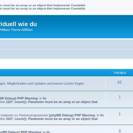
ter must be an array or an object that implements Countable
ter must be an array or an object that implements Countable
viduell wie du
filiate-Theme AffiliSeo
THEMEN
62
llungen, Möglichkeiten und Updates und kannst Löcher fragen
1
BB Debug] PHP Warning
: in file
line
1107
:
count(): Parameter must be an array or an object that
1
Informationen zu Partnerprogrammen
[phpBB Debug] PHP Warning
: in file
line
1107
:
count(): Parameter must be an array or an object that
0
hpBB Debug] PHP Warning
: in file