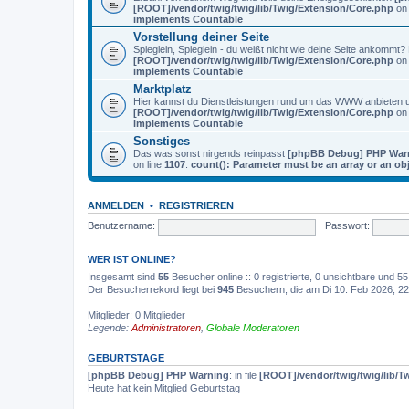
[ROOT]/vendor/twig/twig/lib/Twig/Extension/Core.php
on 
implements Countable
Vorstellung deiner Seite
Spieglein, Spieglein - du weißt nicht wie deine Seite ankommt
[ROOT]/vendor/twig/twig/lib/Twig/Extension/Core.php
on 
implements Countable
Marktplatz
Hier kannst du Dienstleistungen rund um das WWW anbieten
[ROOT]/vendor/twig/twig/lib/Twig/Extension/Core.php
on 
implements Countable
Sonstiges
Das was sonst nirgends reinpasst
[phpBB Debug] PHP War
on line
1107
:
count(): Parameter must be an array or an o
ANMELDEN
•
REGISTRIEREN
Benutzername:
Passwort:
WER IST ONLINE?
Insgesamt sind
55
Besucher online :: 0 registrierte, 0 unsichtbare und 
Der Besucherrekord liegt bei
945
Besuchern, die am Di 10. Feb 2026, 22:
Mitglieder: 0 Mitglieder
Legende:
Administratoren
,
Globale Moderatoren
GEBURTSTAGE
[phpBB Debug] PHP Warning
: in file
[ROOT]/vendor/twig/twig/lib/T
Heute hat kein Mitglied Geburtstag