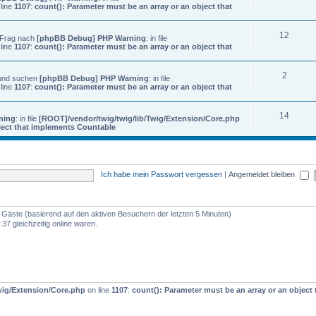
line
1107
:
count(): Parameter must be an array or an object that
12
? Frag nach
[phpBB Debug] PHP Warning
: in file
line
1107
:
count(): Parameter must be an array or an object that
2
 und suchen
[phpBB Debug] PHP Warning
: in file
line
1107
:
count(): Parameter must be an array or an object that
14
ning
: in file
[ROOT]/vendor/twig/twig/lib/Twig/Extension/Core.php
bject that implements Countable
Ich habe mein Passwort vergessen
|
Angemeldet bleiben
55 Gäste (basierend auf den aktiven Besuchern der letzten 5 Minuten)
37 gleichzeitig online waren.
wig/Extension/Core.php
on line
1107
:
count(): Parameter must be an array or an objec