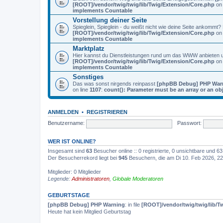
[ROOT]/vendor/twig/twig/lib/Twig/Extension/Core.php
on 
implements Countable
Vorstellung deiner Seite
Spieglein, Spieglein - du weißt nicht wie deine Seite ankommt
[ROOT]/vendor/twig/twig/lib/Twig/Extension/Core.php
on 
implements Countable
Marktplatz
Hier kannst du Dienstleistungen rund um das WWW anbieten
[ROOT]/vendor/twig/twig/lib/Twig/Extension/Core.php
on 
implements Countable
Sonstiges
Das was sonst nirgends reinpasst
[phpBB Debug] PHP War
on line
1107
:
count(): Parameter must be an array or an o
ANMELDEN
•
REGISTRIEREN
Benutzername:
Passwort:
WER IST ONLINE?
Insgesamt sind
63
Besucher online :: 0 registrierte, 0 unsichtbare und 
Der Besucherrekord liegt bei
945
Besuchern, die am Di 10. Feb 2026, 22:
Mitglieder: 0 Mitglieder
Legende:
Administratoren
,
Globale Moderatoren
GEBURTSTAGE
[phpBB Debug] PHP Warning
: in file
[ROOT]/vendor/twig/twig/lib/T
Heute hat kein Mitglied Geburtstag