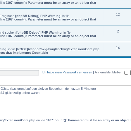
line
1107
:
count(): Parameter must be an array or an object that
12
? Frag nach
[phpBB Debug] PHP Warning
: in file
line
1107
:
count(): Parameter must be an array or an object that
2
 und suchen
[phpBB Debug] PHP Warning
: in file
line
1107
:
count(): Parameter must be an array or an object that
14
ning
: in file
[ROOT]/vendor/twig/twig/lib/Twig/Extension/Core.php
bject that implements Countable
Ich habe mein Passwort vergessen
|
Angemeldet bleiben
63 Gäste (basierend auf den aktiven Besuchern der letzten 5 Minuten)
37 gleichzeitig online waren.
wig/Extension/Core.php
on line
1107
:
count(): Parameter must be an array or an objec