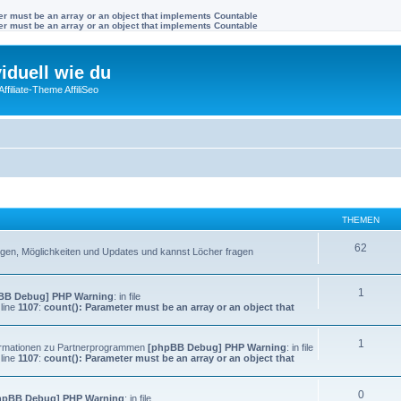
ter must be an array or an object that implements Countable
ter must be an array or an object that implements Countable
viduell wie du
filiate-Theme AffiliSeo
THEMEN
62
llungen, Möglichkeiten und Updates und kannst Löcher fragen
1
BB Debug] PHP Warning
: in file
line
1107
:
count(): Parameter must be an array or an object that
1
Informationen zu Partnerprogrammen
[phpBB Debug] PHP Warning
: in file
line
1107
:
count(): Parameter must be an array or an object that
0
hpBB Debug] PHP Warning
: in file