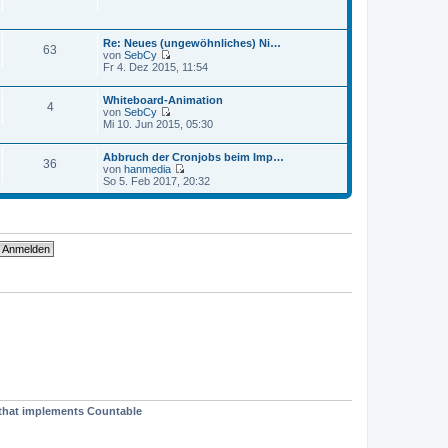
a
e
t
g
i
e
t
r
r
Re: Neues (ungewöhnliches) Ni…
B
63
a
von
SebCy
e
g
N
Fr 4. Dez 2015, 11:54
i
e
t
u
r
Whiteboard-Animation
e
4
a
von
SebCy
s
g
N
Mi 10. Jun 2015, 05:30
t
e
e
u
r
Abbruch der Cronjobs beim Imp…
e
B
36
von
hanmedia
s
e
N
So 5. Feb 2017, 20:32
t
i
e
e
t
u
r
r
e
B
a
s
e
g
t
i
e
t
r
r
B
a
e
g
i
t
r
a
g
t that implements Countable