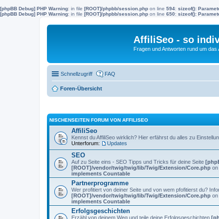
[phpBB Debug] PHP Warning
: in file
[ROOT]/phpbb/session.php
on line
594
:
sizeof(): Parame
[phpBB Debug] PHP Warning
: in file
[ROOT]/phpbb/session.php
on line
650
:
sizeof(): Parame
AffiliSeo - so indi
Fragen und Antworten rund um das Af
Schnellzugriff
FAQ
Foren-Übersicht
NISCHENSEITEN FORUM VON AFFILISEO
AffiliSeo
Kennst du AffiliSeo wirklich? Hier erfährst du alles zu Einste
Unterforum:
Updates
SEO
Auf zu Seite eins - SEO Tipps und Tricks für deine Seite
[php
[ROOT]/vendor/twig/twig/lib/Twig/Extension/Core.php
on 
implements Countable
Partnerprogramme
Wer profitiert von deiner Seite und von wem pfofitierst du? 
[ROOT]/vendor/twig/twig/lib/Twig/Extension/Core.php
on 
implements Countable
Erfolgsgeschichten
Erzähl von deinem Weg und teile deine Erfolgsgeschichten
[p