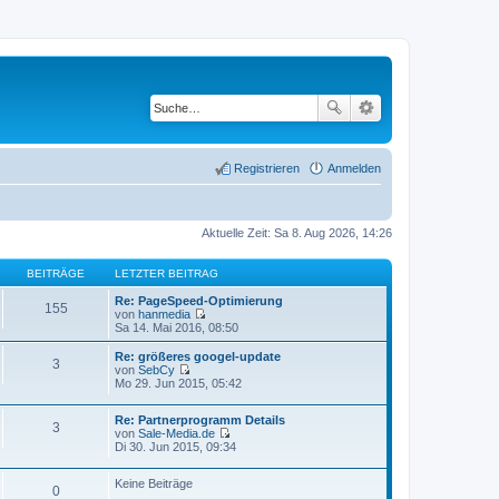
Registrieren
Anmelden
Aktuelle Zeit: Sa 8. Aug 2026, 14:26
BEITRÄGE
LETZTER BEITRAG
Re: PageSpeed-Optimierung
155
von
hanmedia
N
Sa 14. Mai 2016, 08:50
e
u
Re: größeres googel-update
3
e
von
SebCy
s
N
Mo 29. Jun 2015, 05:42
t
e
e
u
r
Re: Partnerprogramm Details
e
3
B
von
Sale-Media.de
s
N
e
Di 30. Jun 2015, 09:34
t
e
i
e
u
t
r
Keine Beiträge
e
r
B
0
s