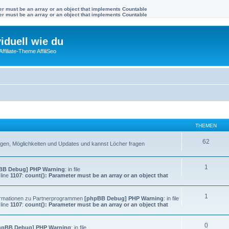
ter must be an array or an object that implements Countable
ter must be an array or an object that implements Countable
viduell wie du
filiate-Theme AffiliSeo
THEMEN
62
llungen, Möglichkeiten und Updates und kannst Löcher fragen
1
BB Debug] PHP Warning
: in file
line
1107
:
count(): Parameter must be an array or an object that
1
Informationen zu Partnerprogrammen
[phpBB Debug] PHP Warning
: in file
line
1107
:
count(): Parameter must be an array or an object that
0
hpBB Debug] PHP Warning
: in file