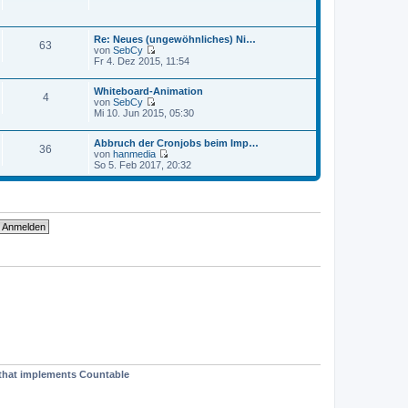
a
e
t
g
i
e
t
r
r
Re: Neues (ungewöhnliches) Ni…
B
63
a
von
SebCy
e
g
N
Fr 4. Dez 2015, 11:54
i
e
t
u
r
Whiteboard-Animation
e
4
a
von
SebCy
s
g
N
Mi 10. Jun 2015, 05:30
t
e
e
u
r
Abbruch der Cronjobs beim Imp…
e
B
36
von
hanmedia
s
e
N
So 5. Feb 2017, 20:32
t
i
e
e
t
u
r
r
e
B
a
s
e
g
t
i
e
t
r
r
B
a
e
g
i
t
r
a
g
t that implements Countable