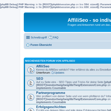
[phpBB Debug] PHP Warning
: in file
[ROOT]/phpbb/session.php
on line
594
:
sizeof(): Parame
[phpBB Debug] PHP Warning
: in file
[ROOT]/phpbb/session.php
on line
650
:
sizeof(): Parame
AffiliSeo - so indi
Fragen und Antworten rund um das Af
Schnellzugriff
FAQ
Foren-Übersicht
NISCHENSEITEN FORUM VON AFFILISEO
AffiliSeo
Kennst du AffiliSeo wirklich? Hier erfährst du alles zu Einste
Unterforum:
Updates
SEO
Auf zu Seite eins - SEO Tipps und Tricks für deine Seite
[php
[ROOT]/vendor/twig/twig/lib/Twig/Extension/Core.php
on 
implements Countable
Partnerprogramme
Wer profitiert von deiner Seite und von wem pfofitierst du? 
[ROOT]/vendor/twig/twig/lib/Twig/Extension/Core.php
on 
implements Countable
Erfolgsgeschichten
Erzähl von deinem Weg und teile deine Erfolgsgeschichten
[p