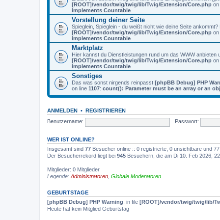
[ROOT]/vendor/twig/twig/lib/Twig/Extension/Core.php
on 
implements Countable
Vorstellung deiner Seite
Spieglein, Spieglein - du weißt nicht wie deine Seite ankommt
[ROOT]/vendor/twig/twig/lib/Twig/Extension/Core.php
on 
implements Countable
Marktplatz
Hier kannst du Dienstleistungen rund um das WWW anbieten
[ROOT]/vendor/twig/twig/lib/Twig/Extension/Core.php
on 
implements Countable
Sonstiges
Das was sonst nirgends reinpasst
[phpBB Debug] PHP War
on line
1107
:
count(): Parameter must be an array or an o
ANMELDEN
•
REGISTRIEREN
Benutzername:
Passwort:
WER IST ONLINE?
Insgesamt sind
77
Besucher online :: 0 registrierte, 0 unsichtbare und 
Der Besucherrekord liegt bei
945
Besuchern, die am Di 10. Feb 2026, 22:
Mitglieder: 0 Mitglieder
Legende:
Administratoren
,
Globale Moderatoren
GEBURTSTAGE
[phpBB Debug] PHP Warning
: in file
[ROOT]/vendor/twig/twig/lib/T
Heute hat kein Mitglied Geburtstag