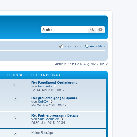
Registrieren
Anmelden
Aktuelle Zeit: Do 6. Aug 2026, 10:12
BEITRÄGE
LETZTER BEITRAG
Re: PageSpeed-Optimierung
155
von
hanmedia
N
Sa 14. Mai 2016, 08:50
e
u
Re: größeres googel-update
3
e
von
SebCy
s
N
Mo 29. Jun 2015, 05:42
t
e
e
u
r
Re: Partnerprogramm Details
e
3
B
von
Sale-Media.de
s
N
e
Di 30. Jun 2015, 09:34
t
e
i
e
u
t
r
Keine Beiträge
e
r
B
0
s