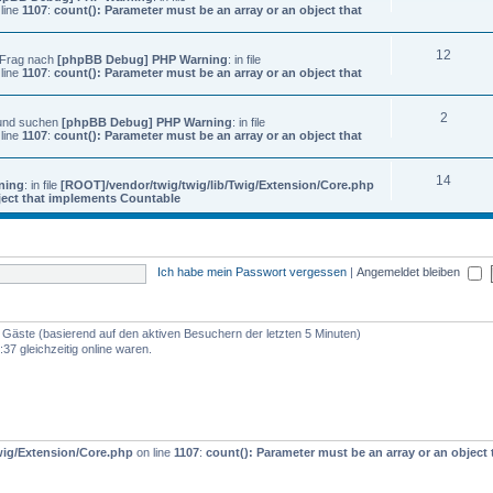
line
1107
:
count(): Parameter must be an array or an object that
12
? Frag nach
[phpBB Debug] PHP Warning
: in file
line
1107
:
count(): Parameter must be an array or an object that
2
 und suchen
[phpBB Debug] PHP Warning
: in file
line
1107
:
count(): Parameter must be an array or an object that
14
ning
: in file
[ROOT]/vendor/twig/twig/lib/Twig/Extension/Core.php
bject that implements Countable
Ich habe mein Passwort vergessen
|
Angemeldet bleiben
77 Gäste (basierend auf den aktiven Besuchern der letzten 5 Minuten)
37 gleichzeitig online waren.
wig/Extension/Core.php
on line
1107
:
count(): Parameter must be an array or an objec