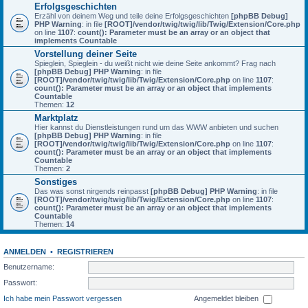
Erfolgsgeschichten
Erzähl von deinem Weg und teile deine Erfolgsgeschichten
[phpBB Debug]
PHP Warning
: in file
[ROOT]/vendor/twig/twig/lib/Twig/Extension/Core.php
on line
1107
:
count(): Parameter must be an array or an object that
implements Countable
Vorstellung deiner Seite
Spieglein, Spieglein - du weißt nicht wie deine Seite ankommt? Frag nach
[phpBB Debug] PHP Warning
: in file
[ROOT]/vendor/twig/twig/lib/Twig/Extension/Core.php
on line
1107
:
count(): Parameter must be an array or an object that implements
Countable
Themen:
12
Marktplatz
Hier kannst du Dienstleistungen rund um das WWW anbieten und suchen
[phpBB Debug] PHP Warning
: in file
[ROOT]/vendor/twig/twig/lib/Twig/Extension/Core.php
on line
1107
:
count(): Parameter must be an array or an object that implements
Countable
Themen:
2
Sonstiges
Das was sonst nirgends reinpasst
[phpBB Debug] PHP Warning
: in file
[ROOT]/vendor/twig/twig/lib/Twig/Extension/Core.php
on line
1107
:
count(): Parameter must be an array or an object that implements
Countable
Themen:
14
ANMELDEN
•
REGISTRIEREN
Benutzername:
Passwort:
Ich habe mein Passwort vergessen
Angemeldet bleiben