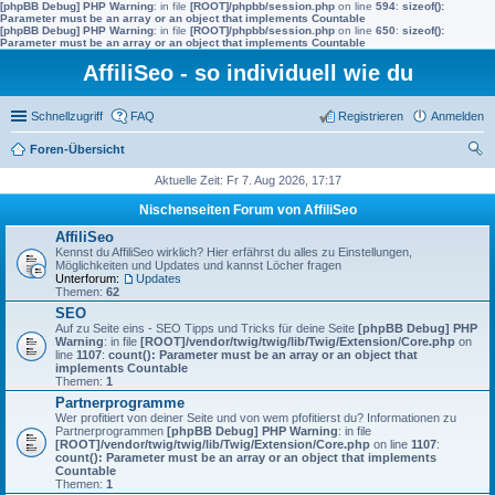
[phpBB Debug] PHP Warning
: in file
[ROOT]/phpbb/session.php
on line
594
:
sizeof():
Parameter must be an array or an object that implements Countable
[phpBB Debug] PHP Warning
: in file
[ROOT]/phpbb/session.php
on line
650
:
sizeof():
Parameter must be an array or an object that implements Countable
AffiliSeo - so individuell wie du
Schnellzugriff
FAQ
Registrieren
Anmelden
Foren-Übersicht
uc
Aktuelle Zeit: Fr 7. Aug 2026, 17:17
he
Nischenseiten Forum von AffiliSeo
AffiliSeo
Kennst du AffiliSeo wirklich? Hier erfährst du alles zu Einstellungen,
Möglichkeiten und Updates und kannst Löcher fragen
Unterforum:
Updates
Themen:
62
SEO
Auf zu Seite eins - SEO Tipps und Tricks für deine Seite
[phpBB Debug] PHP
Warning
: in file
[ROOT]/vendor/twig/twig/lib/Twig/Extension/Core.php
on
line
1107
:
count(): Parameter must be an array or an object that
implements Countable
Themen:
1
Partnerprogramme
Wer profitiert von deiner Seite und von wem pfofitierst du? Informationen zu
Partnerprogrammen
[phpBB Debug] PHP Warning
: in file
[ROOT]/vendor/twig/twig/lib/Twig/Extension/Core.php
on line
1107
:
count(): Parameter must be an array or an object that implements
Countable
Themen:
1