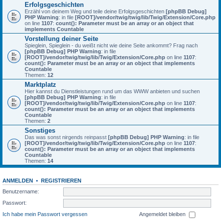
Erfolgsgeschichten
Erzähl von deinem Weg und teile deine Erfolgsgeschichten
[phpBB Debug]
PHP Warning
: in file
[ROOT]/vendor/twig/twig/lib/Twig/Extension/Core.php
on line
1107
:
count(): Parameter must be an array or an object that
implements Countable
Vorstellung deiner Seite
Spieglein, Spieglein - du weißt nicht wie deine Seite ankommt? Frag nach
[phpBB Debug] PHP Warning
: in file
[ROOT]/vendor/twig/twig/lib/Twig/Extension/Core.php
on line
1107
:
count(): Parameter must be an array or an object that implements
Countable
Themen:
12
Marktplatz
Hier kannst du Dienstleistungen rund um das WWW anbieten und suchen
[phpBB Debug] PHP Warning
: in file
[ROOT]/vendor/twig/twig/lib/Twig/Extension/Core.php
on line
1107
:
count(): Parameter must be an array or an object that implements
Countable
Themen:
2
Sonstiges
Das was sonst nirgends reinpasst
[phpBB Debug] PHP Warning
: in file
[ROOT]/vendor/twig/twig/lib/Twig/Extension/Core.php
on line
1107
:
count(): Parameter must be an array or an object that implements
Countable
Themen:
14
ANMELDEN
•
REGISTRIEREN
Benutzername:
Passwort:
Ich habe mein Passwort vergessen
Angemeldet bleiben