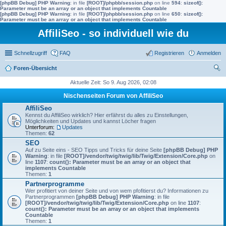
[phpBB Debug] PHP Warning
: in file
[ROOT]/phpbb/session.php
on line
594
:
sizeof():
Parameter must be an array or an object that implements Countable
[phpBB Debug] PHP Warning
: in file
[ROOT]/phpbb/session.php
on line
650
:
sizeof():
Parameter must be an array or an object that implements Countable
AffiliSeo - so individuell wie du
Schnellzugriff
FAQ
Registrieren
Anmelden
Foren-Übersicht
uc
Aktuelle Zeit: So 9. Aug 2026, 02:08
he
Nischenseiten Forum von AffiliSeo
AffiliSeo
Kennst du AffiliSeo wirklich? Hier erfährst du alles zu Einstellungen,
Möglichkeiten und Updates und kannst Löcher fragen
Unterforum:
Updates
Themen:
62
SEO
Auf zu Seite eins - SEO Tipps und Tricks für deine Seite
[phpBB Debug] PHP
Warning
: in file
[ROOT]/vendor/twig/twig/lib/Twig/Extension/Core.php
on
line
1107
:
count(): Parameter must be an array or an object that
implements Countable
Themen:
1
Partnerprogramme
Wer profitiert von deiner Seite und von wem pfofitierst du? Informationen zu
Partnerprogrammen
[phpBB Debug] PHP Warning
: in file
[ROOT]/vendor/twig/twig/lib/Twig/Extension/Core.php
on line
1107
:
count(): Parameter must be an array or an object that implements
Countable
Themen:
1