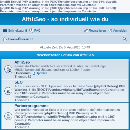
[phpBB Debug] PHP Warning
: in file
[ROOT]/phpbb/session.php
on line
594
:
sizeof():
Parameter must be an array or an object that implements Countable
[phpBB Debug] PHP Warning
: in file
[ROOT]/phpbb/session.php
on line
650
:
sizeof():
Parameter must be an array or an object that implements Countable
AffiliSeo - so individuell wie du
Schnellzugriff
FAQ
Registrieren
Anmelden
Foren-Übersicht
uc
Aktuelle Zeit: Do 6. Aug 2026, 13:49
he
Nischenseiten Forum von AffiliSeo
AffiliSeo
Kennst du AffiliSeo wirklich? Hier erfährst du alles zu Einstellungen,
Möglichkeiten und Updates und kannst Löcher fragen
Unterforum:
Updates
Themen:
62
SEO
Auf zu Seite eins - SEO Tipps und Tricks für deine Seite
[phpBB Debug] PHP
Warning
: in file
[ROOT]/vendor/twig/twig/lib/Twig/Extension/Core.php
on
line
1107
:
count(): Parameter must be an array or an object that
implements Countable
Themen:
1
Partnerprogramme
Wer profitiert von deiner Seite und von wem pfofitierst du? Informationen zu
Partnerprogrammen
[phpBB Debug] PHP Warning
: in file
[ROOT]/vendor/twig/twig/lib/Twig/Extension/Core.php
on line
1107
:
count(): Parameter must be an array or an object that implements
Countable
Themen:
1