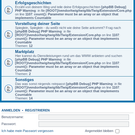
Erfolgsgeschichten
Erzähl von deinem Weg und teile deine Erfolgsgeschichten
[phpBB Debug]
PHP Warning
: in file
[ROOT]/vendor/twig/twig/lib/Twig/Extension/Core.php
on line
1107
:
count(): Parameter must be an array or an object that
implements Countable
Vorstellung deiner Seite
Spieglein, Spieglein - du weißt nicht wie deine Seite ankommt? Frag nach
[phpBB Debug] PHP Warning
: in file
[ROOT]/vendor/twig/twig/lib/Twig/Extension/Core.php
on line
1107
:
count(): Parameter must be an array or an object that implements
Countable
Themen:
12
Marktplatz
Hier kannst du Dienstleistungen rund um das WWW anbieten und suchen
[phpBB Debug] PHP Warning
: in file
[ROOT]/vendor/twig/twig/lib/Twig/Extension/Core.php
on line
1107
:
count(): Parameter must be an array or an object that implements
Countable
Themen:
2
Sonstiges
Das was sonst nirgends reinpasst
[phpBB Debug] PHP Warning
: in file
[ROOT]/vendor/twig/twig/lib/Twig/Extension/Core.php
on line
1107
:
count(): Parameter must be an array or an object that implements
Countable
Themen:
14
ANMELDEN
•
REGISTRIEREN
Benutzername:
Passwort:
Ich habe mein Passwort vergessen
Angemeldet bleiben