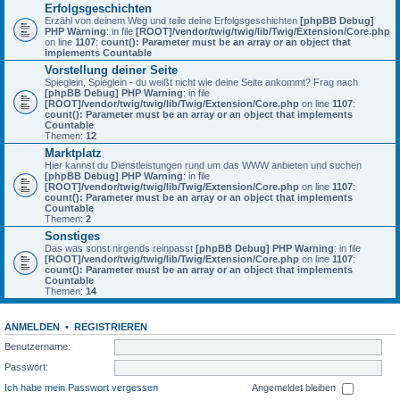
Erfolgsgeschichten
Erzähl von deinem Weg und teile deine Erfolgsgeschichten
[phpBB Debug]
PHP Warning
: in file
[ROOT]/vendor/twig/twig/lib/Twig/Extension/Core.php
on line
1107
:
count(): Parameter must be an array or an object that
implements Countable
Vorstellung deiner Seite
Spieglein, Spieglein - du weißt nicht wie deine Seite ankommt? Frag nach
[phpBB Debug] PHP Warning
: in file
[ROOT]/vendor/twig/twig/lib/Twig/Extension/Core.php
on line
1107
:
count(): Parameter must be an array or an object that implements
Countable
Themen:
12
Marktplatz
Hier kannst du Dienstleistungen rund um das WWW anbieten und suchen
[phpBB Debug] PHP Warning
: in file
[ROOT]/vendor/twig/twig/lib/Twig/Extension/Core.php
on line
1107
:
count(): Parameter must be an array or an object that implements
Countable
Themen:
2
Sonstiges
Das was sonst nirgends reinpasst
[phpBB Debug] PHP Warning
: in file
[ROOT]/vendor/twig/twig/lib/Twig/Extension/Core.php
on line
1107
:
count(): Parameter must be an array or an object that implements
Countable
Themen:
14
ANMELDEN
•
REGISTRIEREN
Benutzername:
Passwort:
Ich habe mein Passwort vergessen
Angemeldet bleiben