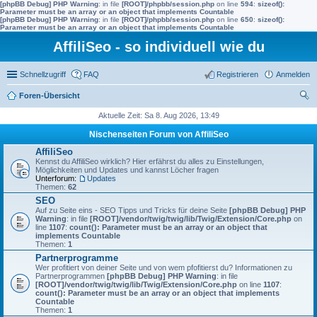
[phpBB Debug] PHP Warning
: in file
[ROOT]/phpbb/session.php
on line
594
:
sizeof():
Parameter must be an array or an object that implements Countable
[phpBB Debug] PHP Warning
: in file
[ROOT]/phpbb/session.php
on line
650
:
sizeof():
Parameter must be an array or an object that implements Countable
AffiliSeo - so individuell wie du
Schnellzugriff
FAQ
Registrieren
Anmelden
Foren-Übersicht
uc
Aktuelle Zeit: Sa 8. Aug 2026, 13:49
he
Nischenseiten Forum von AffiliSeo
AffiliSeo
Kennst du AffiliSeo wirklich? Hier erfährst du alles zu Einstellungen,
Möglichkeiten und Updates und kannst Löcher fragen
Unterforum:
Updates
Themen:
62
SEO
Auf zu Seite eins - SEO Tipps und Tricks für deine Seite
[phpBB Debug] PHP
Warning
: in file
[ROOT]/vendor/twig/twig/lib/Twig/Extension/Core.php
on
line
1107
:
count(): Parameter must be an array or an object that
implements Countable
Themen:
1
Partnerprogramme
Wer profitiert von deiner Seite und von wem pfofitierst du? Informationen zu
Partnerprogrammen
[phpBB Debug] PHP Warning
: in file
[ROOT]/vendor/twig/twig/lib/Twig/Extension/Core.php
on line
1107
:
count(): Parameter must be an array or an object that implements
Countable
Themen:
1