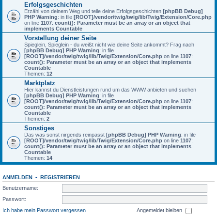
Erfolgsgeschichten
Erzähl von deinem Weg und teile deine Erfolgsgeschichten
[phpBB Debug]
PHP Warning
: in file
[ROOT]/vendor/twig/twig/lib/Twig/Extension/Core.php
on line
1107
:
count(): Parameter must be an array or an object that
implements Countable
Vorstellung deiner Seite
Spieglein, Spieglein - du weißt nicht wie deine Seite ankommt? Frag nach
[phpBB Debug] PHP Warning
: in file
[ROOT]/vendor/twig/twig/lib/Twig/Extension/Core.php
on line
1107
:
count(): Parameter must be an array or an object that implements
Countable
Themen:
12
Marktplatz
Hier kannst du Dienstleistungen rund um das WWW anbieten und suchen
[phpBB Debug] PHP Warning
: in file
[ROOT]/vendor/twig/twig/lib/Twig/Extension/Core.php
on line
1107
:
count(): Parameter must be an array or an object that implements
Countable
Themen:
2
Sonstiges
Das was sonst nirgends reinpasst
[phpBB Debug] PHP Warning
: in file
[ROOT]/vendor/twig/twig/lib/Twig/Extension/Core.php
on line
1107
:
count(): Parameter must be an array or an object that implements
Countable
Themen:
14
ANMELDEN
•
REGISTRIEREN
Benutzername:
Passwort:
Ich habe mein Passwort vergessen
Angemeldet bleiben