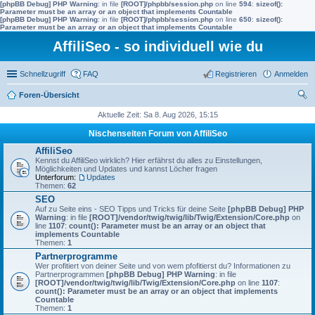
[phpBB Debug] PHP Warning
: in file
[ROOT]/phpbb/session.php
on line
594
:
sizeof():
Parameter must be an array or an object that implements Countable
[phpBB Debug] PHP Warning
: in file
[ROOT]/phpbb/session.php
on line
650
:
sizeof():
Parameter must be an array or an object that implements Countable
AffiliSeo - so individuell wie du
Schnellzugriff
FAQ
Registrieren
Anmelden
Foren-Übersicht
uc
Aktuelle Zeit: Sa 8. Aug 2026, 15:15
he
Nischenseiten Forum von AffiliSeo
AffiliSeo
Kennst du AffiliSeo wirklich? Hier erfährst du alles zu Einstellungen,
Möglichkeiten und Updates und kannst Löcher fragen
Unterforum:
Updates
Themen:
62
SEO
Auf zu Seite eins - SEO Tipps und Tricks für deine Seite
[phpBB Debug] PHP
Warning
: in file
[ROOT]/vendor/twig/twig/lib/Twig/Extension/Core.php
on
line
1107
:
count(): Parameter must be an array or an object that
implements Countable
Themen:
1
Partnerprogramme
Wer profitiert von deiner Seite und von wem pfofitierst du? Informationen zu
Partnerprogrammen
[phpBB Debug] PHP Warning
: in file
[ROOT]/vendor/twig/twig/lib/Twig/Extension/Core.php
on line
1107
:
count(): Parameter must be an array or an object that implements
Countable
Themen:
1