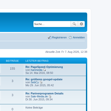
Registrieren
Anmelden
Aktuelle Zeit: Fr 7. Aug 2026, 12:38
BEITRÄGE
LETZTER BEITRAG
Re: PageSpeed-Optimierung
155
von
hanmedia
N
Sa 14. Mai 2016, 08:50
e
u
Re: größeres googel-update
3
e
von
SebCy
s
N
Mo 29. Jun 2015, 05:42
t
e
e
u
r
Re: Partnerprogramm Details
e
3
B
von
Sale-Media.de
s
N
e
Di 30. Jun 2015, 09:34
t
e
i
e
u
t
r
Keine Beiträge
e
r
B
0
s