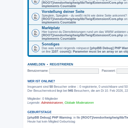
[ROOT]/vendor/twig/twig/lib/Twig/Extension/Core.php
on 
implements Countable
Vorstellung deiner Seite
Spieglein, Spieglein - du weißt nicht wie deine Seite ankommt
[ROOT]/vendor/twig/twig/lib/Twig/Extension/Core.php
on 
implements Countable
Marktplatz
Hier kannst du Dienstleistungen rund um das WWW anbieten
[ROOT]/vendor/twig/twig/lib/Twig/Extension/Core.php
on 
implements Countable
Sonstiges
Das was sonst nirgends reinpasst
[phpBB Debug] PHP War
on line
1107
:
count(): Parameter must be an array or an o
ANMELDEN
•
REGISTRIEREN
Benutzername:
Passwort:
WER IST ONLINE?
Insgesamt sind
50
Besucher online :: 0 registrierte, 0 unsichtbare und 
Der Besucherrekord liegt bei
945
Besuchern, die am Di 10. Feb 2026, 22:
Mitglieder: 0 Mitglieder
Legende:
Administratoren
,
Globale Moderatoren
GEBURTSTAGE
[phpBB Debug] PHP Warning
: in file
[ROOT]/vendor/twig/twig/lib/T
Heute hat kein Mitglied Geburtstag