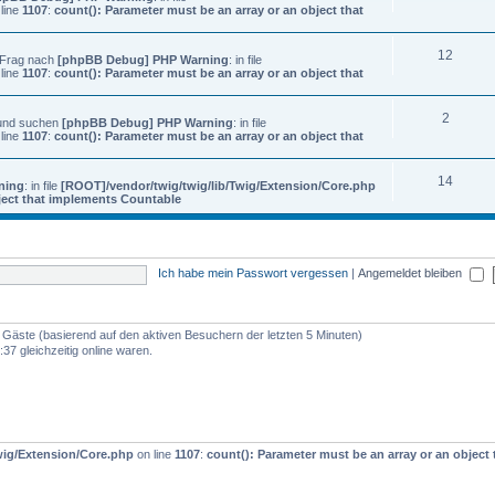
line
1107
:
count(): Parameter must be an array or an object that
12
? Frag nach
[phpBB Debug] PHP Warning
: in file
line
1107
:
count(): Parameter must be an array or an object that
2
 und suchen
[phpBB Debug] PHP Warning
: in file
line
1107
:
count(): Parameter must be an array or an object that
14
ning
: in file
[ROOT]/vendor/twig/twig/lib/Twig/Extension/Core.php
bject that implements Countable
Ich habe mein Passwort vergessen
|
Angemeldet bleiben
50 Gäste (basierend auf den aktiven Besuchern der letzten 5 Minuten)
37 gleichzeitig online waren.
wig/Extension/Core.php
on line
1107
:
count(): Parameter must be an array or an objec