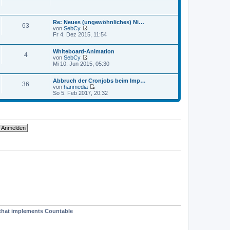
a
e
t
g
i
e
t
r
r
Re: Neues (ungewöhnliches) Ni…
B
63
a
von
SebCy
e
g
N
Fr 4. Dez 2015, 11:54
i
e
t
u
r
Whiteboard-Animation
e
4
a
von
SebCy
s
g
N
Mi 10. Jun 2015, 05:30
t
e
e
u
r
Abbruch der Cronjobs beim Imp…
e
B
36
von
hanmedia
s
e
N
So 5. Feb 2017, 20:32
t
i
e
e
t
u
r
r
e
B
a
s
e
g
t
i
e
t
r
r
B
a
e
g
i
t
r
a
g
t that implements Countable