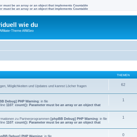
ter must be an array or an object that implements Countable
ter must be an array or an object that implements Countable
viduell wie du
filiate-Theme AffiliSeo
THEMEN
62
llungen, Möglichkeiten und Updates und kannst Löcher fragen
1
BB Debug] PHP Warning
: in file
line
1107
:
count(): Parameter must be an array or an object that
1
Informationen zu Partnerprogrammen
[phpBB Debug] PHP Warning
: in file
line
1107
:
count(): Parameter must be an array or an object that
0
hpBB Debug] PHP Warning
: in file