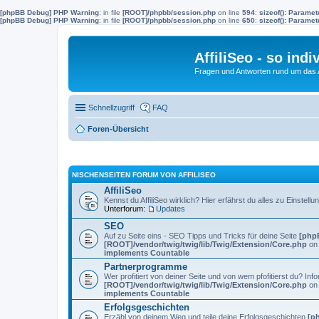
[phpBB Debug] PHP Warning
: in file
[ROOT]/phpbb/session.php
on line
594
:
sizeof(): Parame
[phpBB Debug] PHP Warning
: in file
[ROOT]/phpbb/session.php
on line
650
:
sizeof(): Parame
AffiliSeo - so indi
Fragen und Antworten rund um das Af
Schnellzugriff
FAQ
Foren-Übersicht
NISCHENSEITEN FORUM VON AFFILISEO
AffiliSeo
Kennst du AffiliSeo wirklich? Hier erfährst du alles zu Einste
Unterforum:
Updates
SEO
Auf zu Seite eins - SEO Tipps und Tricks für deine Seite
[php
[ROOT]/vendor/twig/twig/lib/Twig/Extension/Core.php
on 
implements Countable
Partnerprogramme
Wer profitiert von deiner Seite und von wem pfofitierst du? 
[ROOT]/vendor/twig/twig/lib/Twig/Extension/Core.php
on 
implements Countable
Erfolgsgeschichten
Erzähl von deinem Weg und teile deine Erfolgsgeschichten
[p