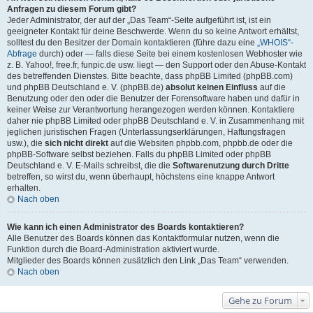
Anfragen zu diesem Forum gibt?
Jeder Administrator, der auf der „Das Team“-Seite aufgeführt ist, ist ein
geeigneter Kontakt für deine Beschwerde. Wenn du so keine Antwort erhältst,
solltest du den Besitzer der Domain kontaktieren (führe dazu eine
„WHOIS“-
Abfrage
durch) oder — falls diese Seite bei einem kostenlosen Webhoster wie
z. B. Yahoo!, free.fr, funpic.de usw. liegt — den Support oder den Abuse-Kontakt
des betreffenden Dienstes. Bitte beachte, dass phpBB Limited (phpBB.com)
und phpBB Deutschland e. V. (phpBB.de)
absolut keinen Einfluss
auf die
Benutzung oder den oder die Benutzer der Forensoftware haben und dafür in
keiner Weise zur Verantwortung herangezogen werden können. Kontaktiere
daher nie phpBB Limited oder phpBB Deutschland e. V. in Zusammenhang mit
jeglichen juristischen Fragen (Unterlassungserklärungen, Haftungsfragen
usw.), die
sich nicht direkt
auf die Websiten phpbb.com, phpbb.de oder die
phpBB-Software selbst beziehen. Falls du phpBB Limited oder phpBB
Deutschland e. V. E-Mails schreibst, die die
Softwarenutzung durch Dritte
betreffen, so wirst du, wenn überhaupt, höchstens eine knappe Antwort
erhalten.
Nach oben
Wie kann ich einen Administrator des Boards kontaktieren?
Alle Benutzer des Boards können das Kontaktformular nutzen, wenn die
Funktion durch die Board-Administration aktiviert wurde.
Mitglieder des Boards können zusätzlich den Link „Das Team“ verwenden.
Nach oben
Gehe zu Forum