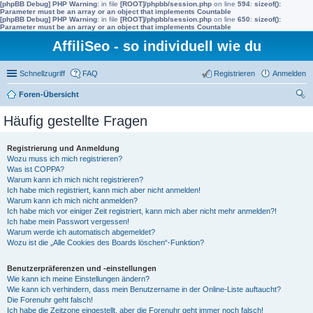
[phpBB Debug] PHP Warning
: in file
[ROOT]/phpbb/session.php
on line
594
:
sizeof():
Parameter must be an array or an object that implements Countable
[phpBB Debug] PHP Warning
: in file
[ROOT]/phpbb/session.php
on line
650
:
sizeof():
Parameter must be an array or an object that implements Countable
AffiliSeo - so individuell wie du
Schnellzugriff
FAQ
Registrieren
Anmelden
Foren-Übersicht
uc
Häufig gestellte Fragen
he
Registrierung und Anmeldung
Wozu muss ich mich registrieren?
Was ist COPPA?
Warum kann ich mich nicht registrieren?
Ich habe mich registriert, kann mich aber nicht anmelden!
Warum kann ich mich nicht anmelden?
Ich habe mich vor einiger Zeit registriert, kann mich aber nicht mehr anmelden?!
Ich habe mein Passwort vergessen!
Warum werde ich automatisch abgemeldet?
Wozu ist die „Alle Cookies des Boards löschen“-Funktion?
Benutzerpräferenzen und -einstellungen
Wie kann ich meine Einstellungen ändern?
Wie kann ich verhindern, dass mein Benutzername in der Online-Liste auftaucht?
Die Forenuhr geht falsch!
Ich habe die Zeitzone eingestellt, aber die Forenuhr geht immer noch falsch!