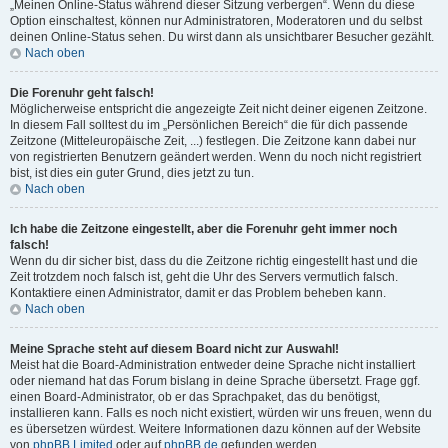
„Meinen Online-Status während dieser Sitzung verbergen“. Wenn du diese
Option einschaltest, können nur Administratoren, Moderatoren und du selbst
deinen Online-Status sehen. Du wirst dann als unsichtbarer Besucher gezählt.
Nach oben
Die Forenuhr geht falsch!
Möglicherweise entspricht die angezeigte Zeit nicht deiner eigenen Zeitzone.
In diesem Fall solltest du im „Persönlichen Bereich“ die für dich passende
Zeitzone (Mitteleuropäische Zeit, ...) festlegen. Die Zeitzone kann dabei nur
von registrierten Benutzern geändert werden. Wenn du noch nicht registriert
bist, ist dies ein guter Grund, dies jetzt zu tun.
Nach oben
Ich habe die Zeitzone eingestellt, aber die Forenuhr geht immer noch
falsch!
Wenn du dir sicher bist, dass du die Zeitzone richtig eingestellt hast und die
Zeit trotzdem noch falsch ist, geht die Uhr des Servers vermutlich falsch.
Kontaktiere einen Administrator, damit er das Problem beheben kann.
Nach oben
Meine Sprache steht auf diesem Board nicht zur Auswahl!
Meist hat die Board-Administration entweder deine Sprache nicht installiert
oder niemand hat das Forum bislang in deine Sprache übersetzt. Frage ggf.
einen Board-Administrator, ob er das Sprachpaket, das du benötigst,
installieren kann. Falls es noch nicht existiert, würden wir uns freuen, wenn du
es übersetzen würdest. Weitere Informationen dazu können auf der Website
von
phpBB Limited
oder auf
phpBB.de
gefunden werden.