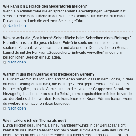
Wie kann ich Beiträge den Moderatoren melden?
Wenn ein Administrator die entsprechenden Berechtigungen vergeben hat,
siehst du eine Schaltfläche in der Nähe des Beitrags, um diesen zu melden.
Du wirst dann durch die weiteren Schritte geführt.
Nach oben
Was bewirkt die „Speichern“-Schaltfläche beim Schreiben eines Beitrags?
Hiermit kannst du die geschriebene Entwürfe speichern und zu einem
späteren Zeitpunkt vervollständigen und absenden. Den gesicherten Beitrag
kannst du mit der Funktion „Gespeicherte Entwürfe verwalten“ in deinem
persönlichen Bereich erneut laden.
Nach oben
Warum muss mein Beitrag erst freigegeben werden?
Die Board-Administration kann entschieden haben, dass in dem Forum, in dem
du einen Beitrag erstellt hast, die Beiträge zuerst geprüft werden müssen. Es
ist auch möglich, dass die Administration dich zu einer Gruppe von Benutzern
hinzugefügt hat, bei denen sie die Beiträge erst begutachten möchte, bevor sie
auf der Seite sichtbar werden. Bitte kontaktiere die Board-Administration, wenn
du weitere Informationen dazu benötigst.
Nach oben
Wie markiere ich ein Thema als neu?
Durch Klicken des „Thema als neu markieren“-Links in der Beitragsansicht
kannst du das Thema wieder ganz nach oben auf die erste Seite des Forums
holen. Wenn du den entsprechenden Link nicht siehst, dann ist die Funktion