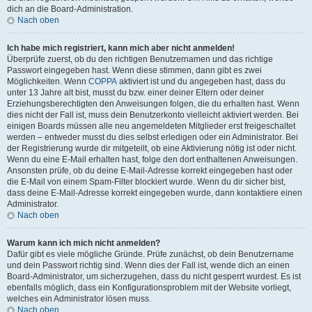
dich an die Board-Administration.
Nach oben
Ich habe mich registriert, kann mich aber nicht anmelden!
Überprüfe zuerst, ob du den richtigen Benutzernamen und das richtige
Passwort eingegeben hast. Wenn diese stimmen, dann gibt es zwei
Möglichkeiten. Wenn
COPPA
aktiviert ist und du angegeben hast, dass du
unter 13 Jahre alt bist, musst du bzw. einer deiner Eltern oder deiner
Erziehungsberechtigten den Anweisungen folgen, die du erhalten hast. Wenn
dies nicht der Fall ist, muss dein Benutzerkonto vielleicht aktiviert werden. Bei
einigen Boards müssen alle neu angemeldeten Mitglieder erst freigeschaltet
werden – entweder musst du dies selbst erledigen oder ein Administrator. Bei
der Registrierung wurde dir mitgeteilt, ob eine Aktivierung nötig ist oder nicht.
Wenn du eine E-Mail erhalten hast, folge den dort enthaltenen Anweisungen.
Ansonsten prüfe, ob du deine E-Mail-Adresse korrekt eingegeben hast oder
die E-Mail von einem Spam-Filter blockiert wurde. Wenn du dir sicher bist,
dass deine E-Mail-Adresse korrekt eingegeben wurde, dann kontaktiere einen
Administrator.
Nach oben
Warum kann ich mich nicht anmelden?
Dafür gibt es viele mögliche Gründe. Prüfe zunächst, ob dein Benutzername
und dein Passwort richtig sind. Wenn dies der Fall ist, wende dich an einen
Board-Administrator, um sicherzugehen, dass du nicht gesperrt wurdest. Es ist
ebenfalls möglich, dass ein Konfigurationsproblem mit der Website vorliegt,
welches ein Administrator lösen muss.
Nach oben