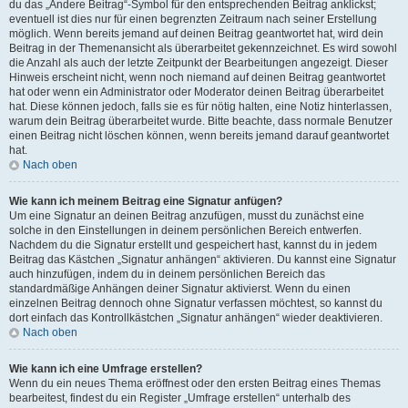
du das „Ändere Beitrag“-Symbol für den entsprechenden Beitrag anklickst;
eventuell ist dies nur für einen begrenzten Zeitraum nach seiner Erstellung
möglich. Wenn bereits jemand auf deinen Beitrag geantwortet hat, wird dein
Beitrag in der Themenansicht als überarbeitet gekennzeichnet. Es wird sowohl
die Anzahl als auch der letzte Zeitpunkt der Bearbeitungen angezeigt. Dieser
Hinweis erscheint nicht, wenn noch niemand auf deinen Beitrag geantwortet
hat oder wenn ein Administrator oder Moderator deinen Beitrag überarbeitet
hat. Diese können jedoch, falls sie es für nötig halten, eine Notiz hinterlassen,
warum dein Beitrag überarbeitet wurde. Bitte beachte, dass normale Benutzer
einen Beitrag nicht löschen können, wenn bereits jemand darauf geantwortet
hat.
Nach oben
Wie kann ich meinem Beitrag eine Signatur anfügen?
Um eine Signatur an deinen Beitrag anzufügen, musst du zunächst eine
solche in den Einstellungen in deinem persönlichen Bereich entwerfen.
Nachdem du die Signatur erstellt und gespeichert hast, kannst du in jedem
Beitrag das Kästchen „Signatur anhängen“ aktivieren. Du kannst eine Signatur
auch hinzufügen, indem du in deinem persönlichen Bereich das
standardmäßige Anhängen deiner Signatur aktivierst. Wenn du einen
einzelnen Beitrag dennoch ohne Signatur verfassen möchtest, so kannst du
dort einfach das Kontrollkästchen „Signatur anhängen“ wieder deaktivieren.
Nach oben
Wie kann ich eine Umfrage erstellen?
Wenn du ein neues Thema eröffnest oder den ersten Beitrag eines Themas
bearbeitest, findest du ein Register „Umfrage erstellen“ unterhalb des