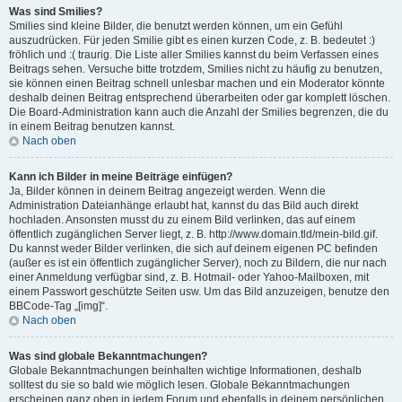
Was sind Smilies?
Smilies sind kleine Bilder, die benutzt werden können, um ein Gefühl
auszudrücken. Für jeden Smilie gibt es einen kurzen Code, z. B. bedeutet :)
fröhlich und :( traurig. Die Liste aller Smilies kannst du beim Verfassen eines
Beitrags sehen. Versuche bitte trotzdem, Smilies nicht zu häufig zu benutzen,
sie können einen Beitrag schnell unlesbar machen und ein Moderator könnte
deshalb deinen Beitrag entsprechend überarbeiten oder gar komplett löschen.
Die Board-Administration kann auch die Anzahl der Smilies begrenzen, die du
in einem Beitrag benutzen kannst.
Nach oben
Kann ich Bilder in meine Beiträge einfügen?
Ja, Bilder können in deinem Beitrag angezeigt werden. Wenn die
Administration Dateianhänge erlaubt hat, kannst du das Bild auch direkt
hochladen. Ansonsten musst du zu einem Bild verlinken, das auf einem
öffentlich zugänglichen Server liegt, z. B. http://www.domain.tld/mein-bild.gif.
Du kannst weder Bilder verlinken, die sich auf deinem eigenen PC befinden
(außer es ist ein öffentlich zugänglicher Server), noch zu Bildern, die nur nach
einer Anmeldung verfügbar sind, z. B. Hotmail- oder Yahoo-Mailboxen, mit
einem Passwort geschützte Seiten usw. Um das Bild anzuzeigen, benutze den
BBCode-Tag „[img]“.
Nach oben
Was sind globale Bekanntmachungen?
Globale Bekanntmachungen beinhalten wichtige Informationen, deshalb
solltest du sie so bald wie möglich lesen. Globale Bekanntmachungen
erscheinen ganz oben in jedem Forum und ebenfalls in deinem persönlichen