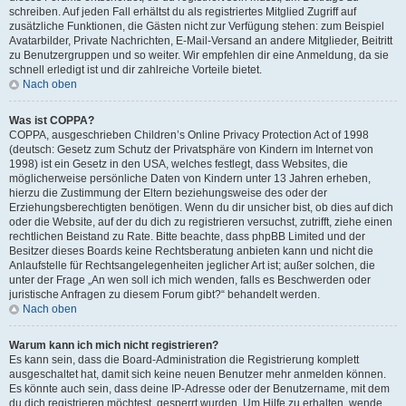
schreiben. Auf jeden Fall erhältst du als registriertes Mitglied Zugriff auf
zusätzliche Funktionen, die Gästen nicht zur Verfügung stehen: zum Beispiel
Avatarbilder, Private Nachrichten, E-Mail-Versand an andere Mitglieder, Beitritt
zu Benutzergruppen und so weiter. Wir empfehlen dir eine Anmeldung, da sie
schnell erledigt ist und dir zahlreiche Vorteile bietet.
Nach oben
Was ist COPPA?
COPPA, ausgeschrieben Children’s Online Privacy Protection Act of 1998
(deutsch: Gesetz zum Schutz der Privatsphäre von Kindern im Internet von
1998) ist ein Gesetz in den USA, welches festlegt, dass Websites, die
möglicherweise persönliche Daten von Kindern unter 13 Jahren erheben,
hierzu die Zustimmung der Eltern beziehungsweise des oder der
Erziehungsberechtigten benötigen. Wenn du dir unsicher bist, ob dies auf dich
oder die Website, auf der du dich zu registrieren versuchst, zutrifft, ziehe einen
rechtlichen Beistand zu Rate. Bitte beachte, dass phpBB Limited und der
Besitzer dieses Boards keine Rechtsberatung anbieten kann und nicht die
Anlaufstelle für Rechtsangelegenheiten jeglicher Art ist; außer solchen, die
unter der Frage „An wen soll ich mich wenden, falls es Beschwerden oder
juristische Anfragen zu diesem Forum gibt?“ behandelt werden.
Nach oben
Warum kann ich mich nicht registrieren?
Es kann sein, dass die Board-Administration die Registrierung komplett
ausgeschaltet hat, damit sich keine neuen Benutzer mehr anmelden können.
Es könnte auch sein, dass deine IP-Adresse oder der Benutzername, mit dem
du dich registrieren möchtest, gesperrt wurden. Um Hilfe zu erhalten, wende