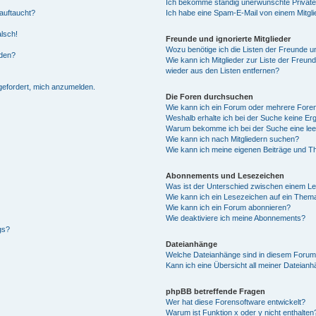
Ich bekomme ständig unerwünschte Private
auftaucht?
Ich habe eine Spam-E-Mail von einem Mitgli
alsch!
Freunde und ignorierte Mitglieder
Wozu benötige ich die Listen der Freunde un
rden?
Wie kann ich Mitglieder zur Liste der Freund
wieder aus den Listen entfernen?
fgefordert, mich anzumelden.
Die Foren durchsuchen
Wie kann ich ein Forum oder mehrere For
Weshalb erhalte ich bei der Suche keine Er
Warum bekomme ich bei der Suche eine lee
Wie kann ich nach Mitgliedern suchen?
Wie kann ich meine eigenen Beiträge und T
Abonnements und Lesezeichen
Was ist der Unterschied zwischen einem L
Wie kann ich ein Lesezeichen auf ein Them
Wie kann ich ein Forum abonnieren?
Wie deaktiviere ich meine Abonnements?
gs?
Dateianhänge
Welche Dateianhänge sind in diesem Forum
Kann ich eine Übersicht all meiner Dateian
phpBB betreffende Fragen
Wer hat diese Forensoftware entwickelt?
Warum ist Funktion x oder y nicht enthalten