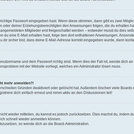
 richtige Passwort eingegeben hast. Wenn diese stimmen, dann gibt es zwei Mögl
tern oder deiner Erziehungsberechtigten den Anweisungen folgen, die du erhalten ha
u angemeldeten Mitglieder erst freigeschaltet werden – entweder musst du dies selbs
. Wenn du eine E-Mail erhalten hast, folge den dort enthaltenen Anweisungen. Ansons
 dir sicher bist, dass deine E-Mail-Adresse korrekt eingegeben wurde, dann kontak
Benutzername und dein Passwort richtig sind. Wenn dies der Fall ist, wende dich a
ionsproblem mit der Website vorliegt, welches ein Administrator lösen muss.
icht mehr anmelden?!
erschieden Gründen deaktiviert oder gelöscht hat. Außerdem löschen viele Boards r
triere dich einfach erneut und nimm aktiv an den Diskussionen teil!
 nicht wieder mitteilen, du kannst es jedoch zurücksetzen. Dies machst du, indem 
 dich schnell wieder anmelden können.
ückzusetzen, so wende dich an die Board-Administration.