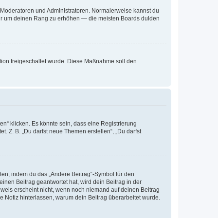
ie Moderatoren und Administratoren. Normalerweise kannst du
, nur um deinen Rang zu erhöhen — die meisten Boards dulden
ration freigeschaltet wurde. Diese Maßnahme soll den
n“ klicken. Es könnte sein, dass eine Registrierung
t. Z. B. „Du darfst neue Themen erstellen“, „Du darfst
iten, indem du das „Ändere Beitrag“-Symbol für den
inen Beitrag geantwortet hat, wird dein Beitrag in der
nweis erscheint nicht, wenn noch niemand auf deinen Beitrag
ne Notiz hinterlassen, warum dein Beitrag überarbeitet wurde.