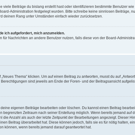
viele Beiträge du bislang erstellt hast oder identifizieren bestimmte Benutzer w
 Board-Administration festgelegt wurden. Bitte schreibe keine sinnlosen Beiträge
wird deinen Rang unter Umständen einfach wieder zurücksetzen.
rde ich aufgefordert, mich anzumelden.
ion für Nachrichten an andere Benutzer nutzen, falls diese von der Board-Administ
„Neues Thema“ klicken. Um auf einen Beitrag zu antworten, musst du auf „Antworte
e Berechtigungen sind jeweils am Ende der Foren- und der Beitragsansicht aufgeliste
r deine eigenen Beiträge bearbeiten oder löschen. Du kannst einen Beitrag bearbe
inen begrenzten Zeitraum nach seiner Erstellung möglich. Wenn bereits jemand auf de
 die Anzahl als auch der letzte Zeitpunkt der Bearbeitungen angezeigt. Dieser Hi
en Beitrag überarbeitet hat. Diese können jedoch, falls sie es für nötig halten, ei
hen können, wenn bereits jemand darauf geantwortet hat.