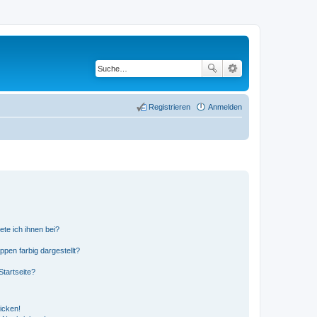
Registrieren
Anmelden
ete ich ihnen bei?
en farbig dargestellt?
tartseite?
icken!