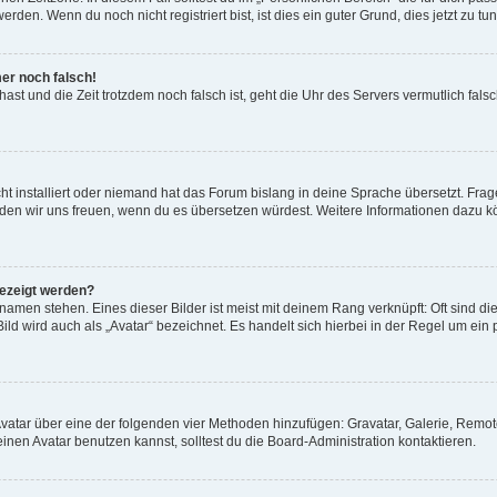
den. Wenn du noch nicht registriert bist, ist dies ein guter Grund, dies jetzt zu tun
mer noch falsch!
t hast und die Zeit trotzdem noch falsch ist, geht die Uhr des Servers vermutlich fal
t installiert oder niemand hat das Forum bislang in deine Sprache übersetzt. Frag
, würden wir uns freuen, wenn du es übersetzen würdest. Weitere Informationen dazu
gezeigt werden?
amen stehen. Eines dieser Bilder ist meist mit deinem Rang verknüpft: Oft sind di
ld wird auch als „Avatar“ bezeichnet. Es handelt sich hierbei in der Regel um ein
 Avatar über eine der folgenden vier Methoden hinzufügen: Gravatar, Galerie, Rem
en Avatar benutzen kannst, solltest du die Board-Administration kontaktieren.