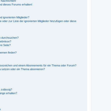
 Nachrichten!
ed dieses Forums erhalten!
d ignorierten Mitglieder?
e oder zur Liste der ignorierten Mitglieder hinzufügen oder diese
en durchsuchen?
gebnisse?
re Seite?
hemen finden?
esezeichen und einem Abonnements für ein Thema oder Forum?
a setzen oder ein Thema abonnieren?
 zulässig?
hänge erhalten?
?