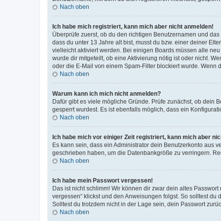
Nach oben
Ich habe mich registriert, kann mich aber nicht anmelden!
Überprüfe zuerst, ob du den richtigen Benutzernamen und das
dass du unter 13 Jahre alt bist, musst du bzw. einer deiner El
vielleicht aktiviert werden. Bei einigen Boards müssen alle ne
wurde dir mitgeteilt, ob eine Aktivierung nötig ist oder nicht
oder die E-Mail von einem Spam-Filter blockiert wurde. Wenn du
Nach oben
Warum kann ich mich nicht anmelden?
Dafür gibt es viele mögliche Gründe. Prüfe zunächst, ob dein 
gesperrt wurdest. Es ist ebenfalls möglich, dass ein Konfigurat
Nach oben
Ich habe mich vor einiger Zeit registriert, kann mich aber n
Es kann sein, dass ein Administrator dein Benutzerkonto aus v
geschrieben haben, um die Datenbankgröße zu verringern. Regis
Nach oben
Ich habe mein Passwort vergessen!
Das ist nicht schlimm! Wir können dir zwar dein altes Passwort
vergessen“ klickst und den Anweisungen folgst. So solltest du
Solltest du trotzdem nicht in der Lage sein, dein Passwort zur
Nach oben