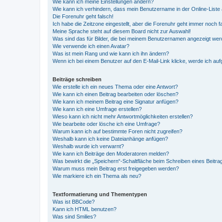
Wie kann ich meine Einstellungen ändern?
Wie kann ich verhindern, dass mein Benutzername in der Online-Liste 
Die Forenuhr geht falsch!
Ich habe die Zeitzone eingestellt, aber die Forenuhr geht immer noch f
Meine Sprache steht auf diesem Board nicht zur Auswahl!
Was sind das für Bilder, die bei meinem Benutzernamen angezeigt we
Wie verwende ich einen Avatar?
Was ist mein Rang und wie kann ich ihn ändern?
Wenn ich bei einem Benutzer auf den E-Mail-Link klicke, werde ich au
Beiträge schreiben
Wie erstelle ich ein neues Thema oder eine Antwort?
Wie kann ich einen Beitrag bearbeiten oder löschen?
Wie kann ich meinem Beitrag eine Signatur anfügen?
Wie kann ich eine Umfrage erstellen?
Wieso kann ich nicht mehr Antwortmöglichkeiten erstellen?
Wie bearbeite oder lösche ich eine Umfrage?
Warum kann ich auf bestimmte Foren nicht zugreifen?
Weshalb kann ich keine Dateianhänge anfügen?
Weshalb wurde ich verwarnt?
Wie kann ich Beiträge den Moderatoren melden?
Was bewirkt die „Speichern“-Schaltfläche beim Schreiben eines Beitra
Warum muss mein Beitrag erst freigegeben werden?
Wie markiere ich ein Thema als neu?
Textformatierung und Thementypen
Was ist BBCode?
Kann ich HTML benutzen?
Was sind Smilies?