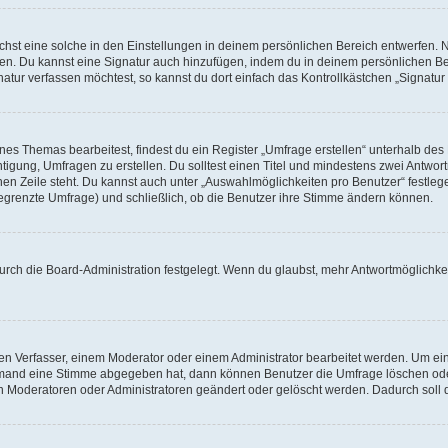
st eine solche in den Einstellungen in deinem persönlichen Bereich entwerfen. Na
eren. Du kannst eine Signatur auch hinzufügen, indem du in deinem persönlichen 
atur verfassen möchtest, so kannst du dort einfach das Kontrollkästchen „Signatu
s Themas bearbeitest, findest du ein Register „Umfrage erstellen“ unterhalb des F
htigung, Umfragen zu erstellen. Du solltest einen Titel und mindestens zwei Antwo
genen Zeile steht. Du kannst auch unter „Auswahlmöglichkeiten pro Benutzer“ festl
unbegrenzte Umfrage) und schließlich, ob die Benutzer ihre Stimme ändern können.
rch die Board-Administration festgelegt. Wenn du glaubst, mehr Antwortmöglichkei
n Verfasser, einem Moderator oder einem Administrator bearbeitet werden. Um ein
emand eine Stimme abgegeben hat, dann können Benutzer die Umfrage löschen oder 
 Moderatoren oder Administratoren geändert oder gelöscht werden. Dadurch soll 