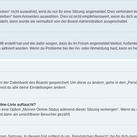
en“ nicht auswählst, wirst du nur für eine Sitzung angemeldet. Dies verhindert 
leiben“ beim Anmelden auswählen. Dies ist nicht empfehlenswert, wenn du dich an
 steht, dann wurde sie vermutlich von der Board-Administration ausgeschaltet.
BB erstellt hat und die dafür sorgen, dass du im Forum angemeldet bleibst. Außer
n aktiviert wurden. Wenn du Probleme bei der An- oder Abmeldung hast, kann es he
n in der Datenbank des Boards gespeichert. Um diese zu ändern, gehe in den „Persö
nst du alle deine Einstellungen ändern.
ine-Liste auftaucht?
n eine Option „Meinen Online-Status während dieser Sitzung verbergen“. Wenn du d
st dann als unsichtbarer Besucher gezählt.
en Zeitzone. In diesem Fall solltest du im „Persönlichen Bereich“ die für dich passe