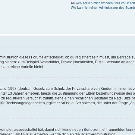
An wen soll ich mich wenden, falls es Besc
Wie kann ich einen Administrator des Board
istration dieses Forums entscheidet, ob du registriert sein musst, um Beiträge zu s
ung stehen: zum Beispiel Avatarbilder, Private Nachrichten, E-Mail-Versand an ander
 zahlreiche Vorteile bietet.
t of 1998 (deutsch: Gesetz zum Schutz der Privatsphäre von Kindern im Internet vo
unter 13 Jahren erheben, hierzu die Zustimmung der Eltern beziehungsweise des o
h zu registrieren versuchst, zutrifft, ziehe einen rechtlichen Beistand zu Rate. Bit
für Rechtsangelegenheiten jeglicher Art ist; außer solchen, die unter der Frage „
.
g komplett ausgeschaltet hat, damit sich keine neuen Benutzer mehr anmelden könn
 wurden. Um Hilfe zu erhalten, wende dich an die Board-Administration.