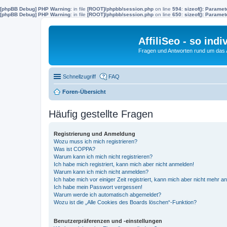
[phpBB Debug] PHP Warning
: in file
[ROOT]/phpbb/session.php
on line
594
:
sizeof(): Parame
[phpBB Debug] PHP Warning
: in file
[ROOT]/phpbb/session.php
on line
650
:
sizeof(): Parame
AffiliSeo - so indi
Fragen und Antworten rund um das Af
Schnellzugriff
FAQ
Foren-Übersicht
Häufig gestellte Fragen
Registrierung und Anmeldung
Wozu muss ich mich registrieren?
Was ist COPPA?
Warum kann ich mich nicht registrieren?
Ich habe mich registriert, kann mich aber nicht anmelden!
Warum kann ich mich nicht anmelden?
Ich habe mich vor einiger Zeit registriert, kann mich aber nicht mehr 
Ich habe mein Passwort vergessen!
Warum werde ich automatisch abgemeldet?
Wozu ist die „Alle Cookies des Boards löschen“-Funktion?
Benutzerpräferenzen und -einstellungen