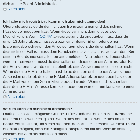
dich an die Board-Administration.
Nach oben
Ich habe mich registriert, kann mich aber nicht anmelden!
Überprüfe zuerst, ob du den richtigen Benutzernamen und das richtige
Passwort eingegeben hast. Wenn diese stimmen, dann gibt es zwei
Möglichkeiten. Wenn
COPPA
aktiviert ist und du angegeben hast, dass du
unter 13 Jahre alt bist, musst du bzw. einer deiner Eltern oder deiner
Erziehungsberechtigten den Anweisungen folgen, die du erhalten hast. Wenn
dies nicht der Fall ist, muss dein Benutzerkonto vielleicht aktiviert werden. Bei
einigen Boards müssen alle neu angemeldeten Mitglieder erst freigeschaltet
werden – entweder musst du dies selbst erledigen oder ein Administrator. Bei
der Registrierung wurde dir mitgeteilt, ob eine Aktivierung nötig ist oder nicht.
Wenn du eine E-Mail erhalten hast, folge den dort enthaltenen Anweisungen.
Ansonsten prüfe, ob du deine E-Mail-Adresse korrekt eingegeben hast oder
die E-Mail von einem Spam-Filter blockiert wurde. Wenn du dir sicher bist,
dass deine E-Mail-Adresse korrekt eingegeben wurde, dann kontaktiere einen
Administrator.
Nach oben
Warum kann ich mich nicht anmelden?
Dafür gibt es viele mögliche Gründe. Prüfe zunächst, ob dein Benutzername
und dein Passwort richtig sind. Wenn dies der Fall ist, wende dich an einen
Board-Administrator, um sicherzugehen, dass du nicht gesperrt wurdest. Es ist
ebenfalls möglich, dass ein Konfigurationsproblem mit der Website vorliegt,
welches ein Administrator lösen muss.
Nach oben