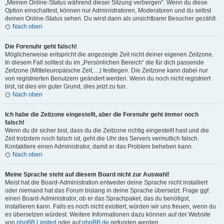
„Meinen Online-Status während dieser Sitzung verbergen“. Wenn du diese
Option einschaltest, können nur Administratoren, Moderatoren und du selbst
deinen Online-Status sehen. Du wirst dann als unsichtbarer Besucher gezählt.
Nach oben
Die Forenuhr geht falsch!
Möglicherweise entspricht die angezeigte Zeit nicht deiner eigenen Zeitzone.
In diesem Fall solltest du im „Persönlichen Bereich“ die für dich passende
Zeitzone (Mitteleuropäische Zeit, ...) festlegen. Die Zeitzone kann dabei nur
von registrierten Benutzern geändert werden. Wenn du noch nicht registriert
bist, ist dies ein guter Grund, dies jetzt zu tun.
Nach oben
Ich habe die Zeitzone eingestellt, aber die Forenuhr geht immer noch
falsch!
Wenn du dir sicher bist, dass du die Zeitzone richtig eingestellt hast und die
Zeit trotzdem noch falsch ist, geht die Uhr des Servers vermutlich falsch.
Kontaktiere einen Administrator, damit er das Problem beheben kann.
Nach oben
Meine Sprache steht auf diesem Board nicht zur Auswahl!
Meist hat die Board-Administration entweder deine Sprache nicht installiert
oder niemand hat das Forum bislang in deine Sprache übersetzt. Frage ggf.
einen Board-Administrator, ob er das Sprachpaket, das du benötigst,
installieren kann. Falls es noch nicht existiert, würden wir uns freuen, wenn du
es übersetzen würdest. Weitere Informationen dazu können auf der Website
von
phpBB Limited
oder auf
phpBB.de
gefunden werden.