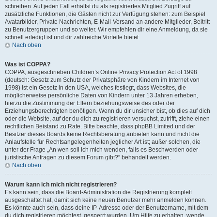
schreiben. Auf jeden Fall erhältst du als registriertes Mitglied Zugriff auf
zusätzliche Funktionen, die Gästen nicht zur Verfügung stehen: zum Beispiel
Avatarbilder, Private Nachrichten, E-Mail-Versand an andere Mitglieder, Beitritt
zu Benutzergruppen und so weiter. Wir empfehlen dir eine Anmeldung, da sie
schnell erledigt ist und dir zahlreiche Vorteile bietet.
Nach oben
Was ist COPPA?
COPPA, ausgeschrieben Children’s Online Privacy Protection Act of 1998
(deutsch: Gesetz zum Schutz der Privatsphäre von Kindern im Internet von
1998) ist ein Gesetz in den USA, welches festlegt, dass Websites, die
möglicherweise persönliche Daten von Kindern unter 13 Jahren erheben,
hierzu die Zustimmung der Eltern beziehungsweise des oder der
Erziehungsberechtigten benötigen. Wenn du dir unsicher bist, ob dies auf dich
oder die Website, auf der du dich zu registrieren versuchst, zutrifft, ziehe einen
rechtlichen Beistand zu Rate. Bitte beachte, dass phpBB Limited und der
Besitzer dieses Boards keine Rechtsberatung anbieten kann und nicht die
Anlaufstelle für Rechtsangelegenheiten jeglicher Art ist; außer solchen, die
unter der Frage „An wen soll ich mich wenden, falls es Beschwerden oder
juristische Anfragen zu diesem Forum gibt?“ behandelt werden.
Nach oben
Warum kann ich mich nicht registrieren?
Es kann sein, dass die Board-Administration die Registrierung komplett
ausgeschaltet hat, damit sich keine neuen Benutzer mehr anmelden können.
Es könnte auch sein, dass deine IP-Adresse oder der Benutzername, mit dem
du dich registrieren möchtest, gesperrt wurden. Um Hilfe zu erhalten, wende