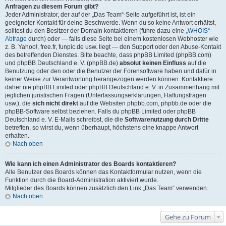
Anfragen zu diesem Forum gibt?
Jeder Administrator, der auf der „Das Team“-Seite aufgeführt ist, ist ein
geeigneter Kontakt für deine Beschwerde. Wenn du so keine Antwort erhältst,
solltest du den Besitzer der Domain kontaktieren (führe dazu eine
„WHOIS“-
Abfrage
durch) oder — falls diese Seite bei einem kostenlosen Webhoster wie
z. B. Yahoo!, free.fr, funpic.de usw. liegt — den Support oder den Abuse-Kontakt
des betreffenden Dienstes. Bitte beachte, dass phpBB Limited (phpBB.com)
und phpBB Deutschland e. V. (phpBB.de)
absolut keinen Einfluss
auf die
Benutzung oder den oder die Benutzer der Forensoftware haben und dafür in
keiner Weise zur Verantwortung herangezogen werden können. Kontaktiere
daher nie phpBB Limited oder phpBB Deutschland e. V. in Zusammenhang mit
jeglichen juristischen Fragen (Unterlassungserklärungen, Haftungsfragen
usw.), die
sich nicht direkt
auf die Websiten phpbb.com, phpbb.de oder die
phpBB-Software selbst beziehen. Falls du phpBB Limited oder phpBB
Deutschland e. V. E-Mails schreibst, die die
Softwarenutzung durch Dritte
betreffen, so wirst du, wenn überhaupt, höchstens eine knappe Antwort
erhalten.
Nach oben
Wie kann ich einen Administrator des Boards kontaktieren?
Alle Benutzer des Boards können das Kontaktformular nutzen, wenn die
Funktion durch die Board-Administration aktiviert wurde.
Mitglieder des Boards können zusätzlich den Link „Das Team“ verwenden.
Nach oben
Gehe zu Forum