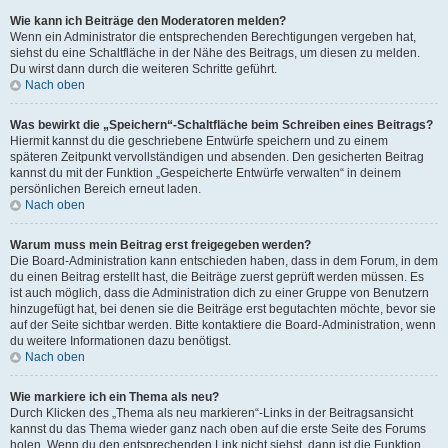
Wie kann ich Beiträge den Moderatoren melden?
Wenn ein Administrator die entsprechenden Berechtigungen vergeben hat,
siehst du eine Schaltfläche in der Nähe des Beitrags, um diesen zu melden.
Du wirst dann durch die weiteren Schritte geführt.
Nach oben
Was bewirkt die „Speichern“-Schaltfläche beim Schreiben eines Beitrags?
Hiermit kannst du die geschriebene Entwürfe speichern und zu einem
späteren Zeitpunkt vervollständigen und absenden. Den gesicherten Beitrag
kannst du mit der Funktion „Gespeicherte Entwürfe verwalten“ in deinem
persönlichen Bereich erneut laden.
Nach oben
Warum muss mein Beitrag erst freigegeben werden?
Die Board-Administration kann entschieden haben, dass in dem Forum, in dem
du einen Beitrag erstellt hast, die Beiträge zuerst geprüft werden müssen. Es
ist auch möglich, dass die Administration dich zu einer Gruppe von Benutzern
hinzugefügt hat, bei denen sie die Beiträge erst begutachten möchte, bevor sie
auf der Seite sichtbar werden. Bitte kontaktiere die Board-Administration, wenn
du weitere Informationen dazu benötigst.
Nach oben
Wie markiere ich ein Thema als neu?
Durch Klicken des „Thema als neu markieren“-Links in der Beitragsansicht
kannst du das Thema wieder ganz nach oben auf die erste Seite des Forums
holen. Wenn du den entsprechenden Link nicht siehst, dann ist die Funktion