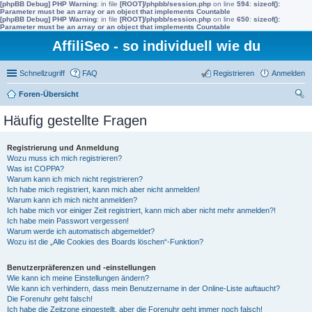
[phpBB Debug] PHP Warning
: in file
[ROOT]/phpbb/session.php
on line
594
:
sizeof():
Parameter must be an array or an object that implements Countable
[phpBB Debug] PHP Warning
: in file
[ROOT]/phpbb/session.php
on line
650
:
sizeof():
Parameter must be an array or an object that implements Countable
AffiliSeo - so individuell wie du
Schnellzugriff
FAQ
Registrieren
Anmelden
Foren-Übersicht
uc
Häufig gestellte Fragen
he
Registrierung und Anmeldung
Wozu muss ich mich registrieren?
Was ist COPPA?
Warum kann ich mich nicht registrieren?
Ich habe mich registriert, kann mich aber nicht anmelden!
Warum kann ich mich nicht anmelden?
Ich habe mich vor einiger Zeit registriert, kann mich aber nicht mehr anmelden?!
Ich habe mein Passwort vergessen!
Warum werde ich automatisch abgemeldet?
Wozu ist die „Alle Cookies des Boards löschen“-Funktion?
Benutzerpräferenzen und -einstellungen
Wie kann ich meine Einstellungen ändern?
Wie kann ich verhindern, dass mein Benutzername in der Online-Liste auftaucht?
Die Forenuhr geht falsch!
Ich habe die Zeitzone eingestellt, aber die Forenuhr geht immer noch falsch!