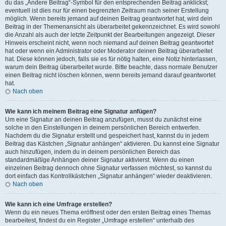
du das „Ändere Beitrag“-Symbol für den entsprechenden Beitrag anklickst;
eventuell ist dies nur für einen begrenzten Zeitraum nach seiner Erstellung
möglich. Wenn bereits jemand auf deinen Beitrag geantwortet hat, wird dein
Beitrag in der Themenansicht als überarbeitet gekennzeichnet. Es wird sowohl
die Anzahl als auch der letzte Zeitpunkt der Bearbeitungen angezeigt. Dieser
Hinweis erscheint nicht, wenn noch niemand auf deinen Beitrag geantwortet
hat oder wenn ein Administrator oder Moderator deinen Beitrag überarbeitet
hat. Diese können jedoch, falls sie es für nötig halten, eine Notiz hinterlassen,
warum dein Beitrag überarbeitet wurde. Bitte beachte, dass normale Benutzer
einen Beitrag nicht löschen können, wenn bereits jemand darauf geantwortet
hat.
Nach oben
Wie kann ich meinem Beitrag eine Signatur anfügen?
Um eine Signatur an deinen Beitrag anzufügen, musst du zunächst eine
solche in den Einstellungen in deinem persönlichen Bereich entwerfen.
Nachdem du die Signatur erstellt und gespeichert hast, kannst du in jedem
Beitrag das Kästchen „Signatur anhängen“ aktivieren. Du kannst eine Signatur
auch hinzufügen, indem du in deinem persönlichen Bereich das
standardmäßige Anhängen deiner Signatur aktivierst. Wenn du einen
einzelnen Beitrag dennoch ohne Signatur verfassen möchtest, so kannst du
dort einfach das Kontrollkästchen „Signatur anhängen“ wieder deaktivieren.
Nach oben
Wie kann ich eine Umfrage erstellen?
Wenn du ein neues Thema eröffnest oder den ersten Beitrag eines Themas
bearbeitest, findest du ein Register „Umfrage erstellen“ unterhalb des