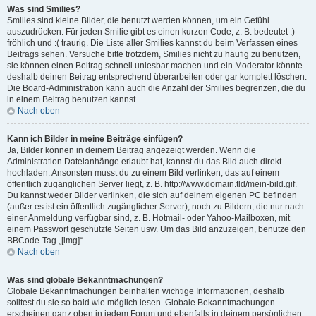
Was sind Smilies?
Smilies sind kleine Bilder, die benutzt werden können, um ein Gefühl
auszudrücken. Für jeden Smilie gibt es einen kurzen Code, z. B. bedeutet :)
fröhlich und :( traurig. Die Liste aller Smilies kannst du beim Verfassen eines
Beitrags sehen. Versuche bitte trotzdem, Smilies nicht zu häufig zu benutzen,
sie können einen Beitrag schnell unlesbar machen und ein Moderator könnte
deshalb deinen Beitrag entsprechend überarbeiten oder gar komplett löschen.
Die Board-Administration kann auch die Anzahl der Smilies begrenzen, die du
in einem Beitrag benutzen kannst.
Nach oben
Kann ich Bilder in meine Beiträge einfügen?
Ja, Bilder können in deinem Beitrag angezeigt werden. Wenn die
Administration Dateianhänge erlaubt hat, kannst du das Bild auch direkt
hochladen. Ansonsten musst du zu einem Bild verlinken, das auf einem
öffentlich zugänglichen Server liegt, z. B. http://www.domain.tld/mein-bild.gif.
Du kannst weder Bilder verlinken, die sich auf deinem eigenen PC befinden
(außer es ist ein öffentlich zugänglicher Server), noch zu Bildern, die nur nach
einer Anmeldung verfügbar sind, z. B. Hotmail- oder Yahoo-Mailboxen, mit
einem Passwort geschützte Seiten usw. Um das Bild anzuzeigen, benutze den
BBCode-Tag „[img]“.
Nach oben
Was sind globale Bekanntmachungen?
Globale Bekanntmachungen beinhalten wichtige Informationen, deshalb
solltest du sie so bald wie möglich lesen. Globale Bekanntmachungen
erscheinen ganz oben in jedem Forum und ebenfalls in deinem persönlichen