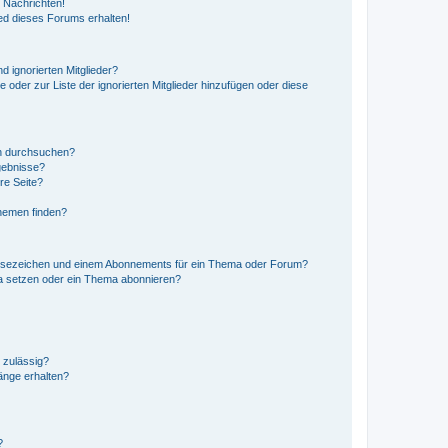
 Nachrichten!
ed dieses Forums erhalten!
d ignorierten Mitglieder?
e oder zur Liste der ignorierten Mitglieder hinzufügen oder diese
en durchsuchen?
gebnisse?
re Seite?
hemen finden?
esezeichen und einem Abonnements für ein Thema oder Forum?
a setzen oder ein Thema abonnieren?
 zulässig?
hänge erhalten?
?