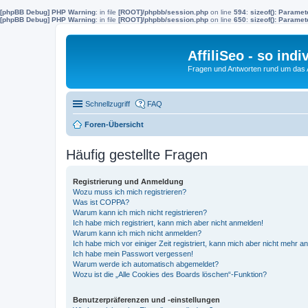
[phpBB Debug] PHP Warning
: in file
[ROOT]/phpbb/session.php
on line
594
:
sizeof(): Parame
[phpBB Debug] PHP Warning
: in file
[ROOT]/phpbb/session.php
on line
650
:
sizeof(): Parame
AffiliSeo - so indi
Fragen und Antworten rund um das Af
Schnellzugriff
FAQ
Foren-Übersicht
Häufig gestellte Fragen
Registrierung und Anmeldung
Wozu muss ich mich registrieren?
Was ist COPPA?
Warum kann ich mich nicht registrieren?
Ich habe mich registriert, kann mich aber nicht anmelden!
Warum kann ich mich nicht anmelden?
Ich habe mich vor einiger Zeit registriert, kann mich aber nicht mehr 
Ich habe mein Passwort vergessen!
Warum werde ich automatisch abgemeldet?
Wozu ist die „Alle Cookies des Boards löschen“-Funktion?
Benutzerpräferenzen und -einstellungen