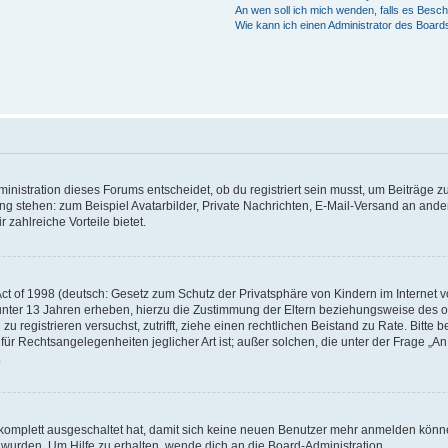
An wen soll ich mich wenden, falls es Besc
Wie kann ich einen Administrator des Board
istration dieses Forums entscheidet, ob du registriert sein musst, um Beiträge zu s
ung stehen: zum Beispiel Avatarbilder, Private Nachrichten, E-Mail-Versand an ander
 zahlreiche Vorteile bietet.
t of 1998 (deutsch: Gesetz zum Schutz der Privatsphäre von Kindern im Internet vo
unter 13 Jahren erheben, hierzu die Zustimmung der Eltern beziehungsweise des o
h zu registrieren versuchst, zutrifft, ziehe einen rechtlichen Beistand zu Rate. Bit
für Rechtsangelegenheiten jeglicher Art ist; außer solchen, die unter der Frage „
.
g komplett ausgeschaltet hat, damit sich keine neuen Benutzer mehr anmelden könn
 wurden. Um Hilfe zu erhalten, wende dich an die Board-Administration.