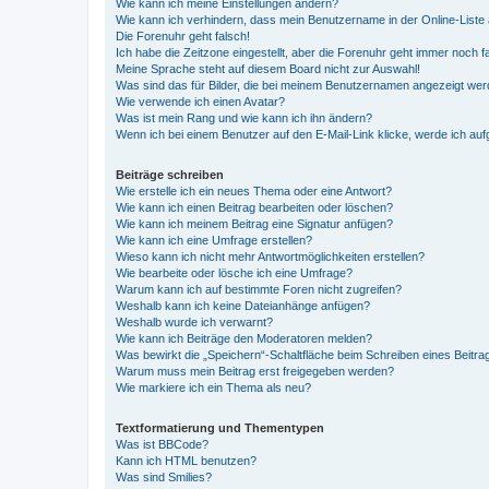
Wie kann ich meine Einstellungen ändern?
Wie kann ich verhindern, dass mein Benutzername in der Online-Liste 
Die Forenuhr geht falsch!
Ich habe die Zeitzone eingestellt, aber die Forenuhr geht immer noch f
Meine Sprache steht auf diesem Board nicht zur Auswahl!
Was sind das für Bilder, die bei meinem Benutzernamen angezeigt we
Wie verwende ich einen Avatar?
Was ist mein Rang und wie kann ich ihn ändern?
Wenn ich bei einem Benutzer auf den E-Mail-Link klicke, werde ich au
Beiträge schreiben
Wie erstelle ich ein neues Thema oder eine Antwort?
Wie kann ich einen Beitrag bearbeiten oder löschen?
Wie kann ich meinem Beitrag eine Signatur anfügen?
Wie kann ich eine Umfrage erstellen?
Wieso kann ich nicht mehr Antwortmöglichkeiten erstellen?
Wie bearbeite oder lösche ich eine Umfrage?
Warum kann ich auf bestimmte Foren nicht zugreifen?
Weshalb kann ich keine Dateianhänge anfügen?
Weshalb wurde ich verwarnt?
Wie kann ich Beiträge den Moderatoren melden?
Was bewirkt die „Speichern“-Schaltfläche beim Schreiben eines Beitra
Warum muss mein Beitrag erst freigegeben werden?
Wie markiere ich ein Thema als neu?
Textformatierung und Thementypen
Was ist BBCode?
Kann ich HTML benutzen?
Was sind Smilies?