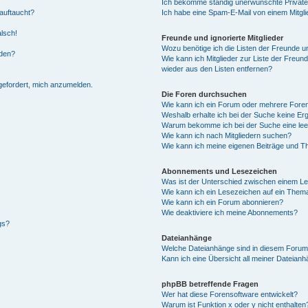
Ich bekomme ständig unerwünschte Private
auftaucht?
Ich habe eine Spam-E-Mail von einem Mitgli
alsch!
Freunde und ignorierte Mitglieder
Wozu benötige ich die Listen der Freunde un
rden?
Wie kann ich Mitglieder zur Liste der Freund
wieder aus den Listen entfernen?
fgefordert, mich anzumelden.
Die Foren durchsuchen
Wie kann ich ein Forum oder mehrere For
Weshalb erhalte ich bei der Suche keine Er
Warum bekomme ich bei der Suche eine lee
Wie kann ich nach Mitgliedern suchen?
Wie kann ich meine eigenen Beiträge und T
Abonnements und Lesezeichen
Was ist der Unterschied zwischen einem L
Wie kann ich ein Lesezeichen auf ein Them
Wie kann ich ein Forum abonnieren?
Wie deaktiviere ich meine Abonnements?
gs?
Dateianhänge
Welche Dateianhänge sind in diesem Forum
Kann ich eine Übersicht all meiner Dateian
phpBB betreffende Fragen
Wer hat diese Forensoftware entwickelt?
Warum ist Funktion x oder y nicht enthalten