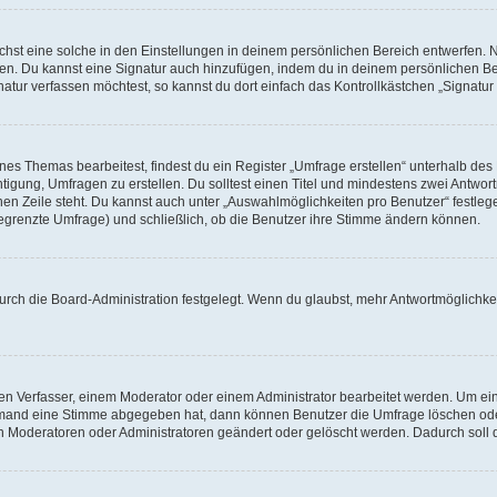
st eine solche in den Einstellungen in deinem persönlichen Bereich entwerfen. Na
eren. Du kannst eine Signatur auch hinzufügen, indem du in deinem persönlichen 
atur verfassen möchtest, so kannst du dort einfach das Kontrollkästchen „Signatu
s Themas bearbeitest, findest du ein Register „Umfrage erstellen“ unterhalb des F
htigung, Umfragen zu erstellen. Du solltest einen Titel und mindestens zwei Antwo
genen Zeile steht. Du kannst auch unter „Auswahlmöglichkeiten pro Benutzer“ festl
unbegrenzte Umfrage) und schließlich, ob die Benutzer ihre Stimme ändern können.
rch die Board-Administration festgelegt. Wenn du glaubst, mehr Antwortmöglichkei
n Verfasser, einem Moderator oder einem Administrator bearbeitet werden. Um ein
emand eine Stimme abgegeben hat, dann können Benutzer die Umfrage löschen oder 
 Moderatoren oder Administratoren geändert oder gelöscht werden. Dadurch soll 