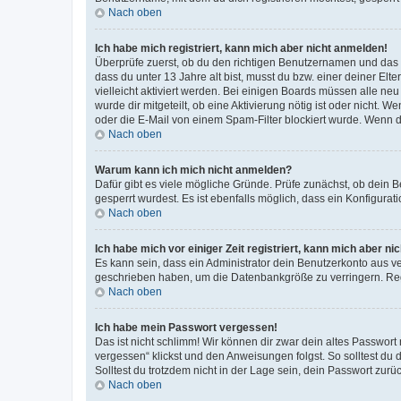
Nach oben
Ich habe mich registriert, kann mich aber nicht anmelden!
Überprüfe zuerst, ob du den richtigen Benutzernamen und das
dass du unter 13 Jahre alt bist, musst du bzw. einer deiner El
vielleicht aktiviert werden. Bei einigen Boards müssen alle ne
wurde dir mitgeteilt, ob eine Aktivierung nötig ist oder nicht
oder die E-Mail von einem Spam-Filter blockiert wurde. Wenn du
Nach oben
Warum kann ich mich nicht anmelden?
Dafür gibt es viele mögliche Gründe. Prüfe zunächst, ob dein 
gesperrt wurdest. Es ist ebenfalls möglich, dass ein Konfigurat
Nach oben
Ich habe mich vor einiger Zeit registriert, kann mich aber n
Es kann sein, dass ein Administrator dein Benutzerkonto aus v
geschrieben haben, um die Datenbankgröße zu verringern. Regis
Nach oben
Ich habe mein Passwort vergessen!
Das ist nicht schlimm! Wir können dir zwar dein altes Passwort
vergessen“ klickst und den Anweisungen folgst. So solltest du
Solltest du trotzdem nicht in der Lage sein, dein Passwort zur
Nach oben