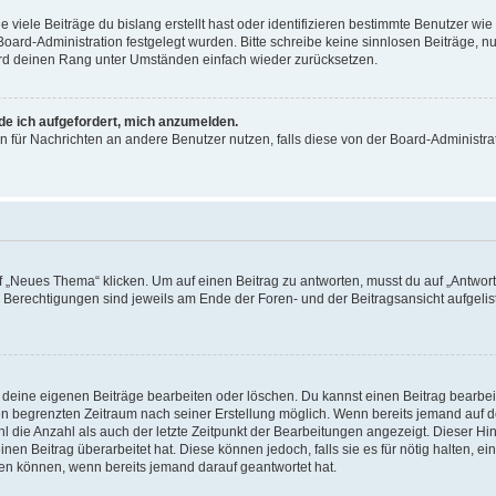
viele Beiträge du bislang erstellt hast oder identifizieren bestimmte Benutzer w
 Board-Administration festgelegt wurden. Bitte schreibe keine sinnlosen Beiträge
wird deinen Rang unter Umständen einfach wieder zurücksetzen.
rde ich aufgefordert, mich anzumelden.
ion für Nachrichten an andere Benutzer nutzen, falls diese von der Board-Administ
„Neues Thema“ klicken. Um auf einen Beitrag zu antworten, musst du auf „Antworte
e Berechtigungen sind jeweils am Ende der Foren- und der Beitragsansicht aufgeliste
r deine eigenen Beiträge bearbeiten oder löschen. Du kannst einen Beitrag bearbe
inen begrenzten Zeitraum nach seiner Erstellung möglich. Wenn bereits jemand auf de
 die Anzahl als auch der letzte Zeitpunkt der Bearbeitungen angezeigt. Dieser Hi
en Beitrag überarbeitet hat. Diese können jedoch, falls sie es für nötig halten, ei
hen können, wenn bereits jemand darauf geantwortet hat.