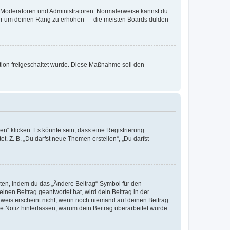
ie Moderatoren und Administratoren. Normalerweise kannst du
, nur um deinen Rang zu erhöhen — die meisten Boards dulden
ration freigeschaltet wurde. Diese Maßnahme soll den
n“ klicken. Es könnte sein, dass eine Registrierung
t. Z. B. „Du darfst neue Themen erstellen“, „Du darfst
iten, indem du das „Ändere Beitrag“-Symbol für den
inen Beitrag geantwortet hat, wird dein Beitrag in der
nweis erscheint nicht, wenn noch niemand auf deinen Beitrag
ne Notiz hinterlassen, warum dein Beitrag überarbeitet wurde.