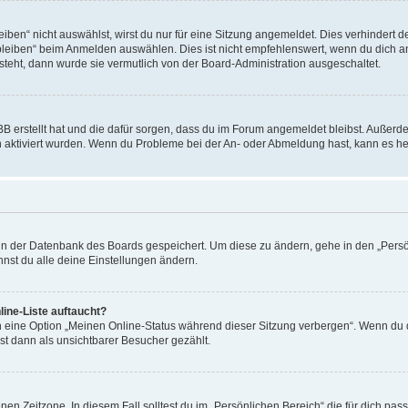
en“ nicht auswählst, wirst du nur für eine Sitzung angemeldet. Dies verhindert 
leiben“ beim Anmelden auswählen. Dies ist nicht empfehlenswert, wenn du dich an
 steht, dann wurde sie vermutlich von der Board-Administration ausgeschaltet.
BB erstellt hat und die dafür sorgen, dass du im Forum angemeldet bleibst. Außer
n aktiviert wurden. Wenn du Probleme bei der An- oder Abmeldung hast, kann es he
n in der Datenbank des Boards gespeichert. Um diese zu ändern, gehe in den „Persö
nst du alle deine Einstellungen ändern.
ine-Liste auftaucht?
n eine Option „Meinen Online-Status während dieser Sitzung verbergen“. Wenn du d
st dann als unsichtbarer Besucher gezählt.
en Zeitzone. In diesem Fall solltest du im „Persönlichen Bereich“ die für dich passe