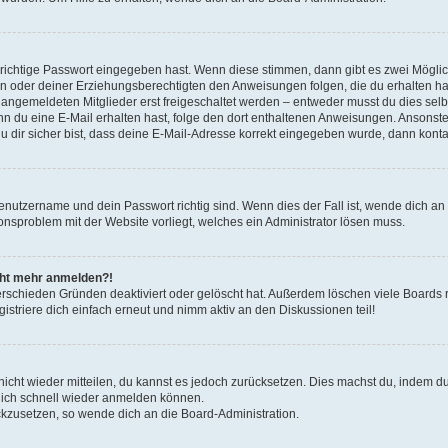
 richtige Passwort eingegeben hast. Wenn diese stimmen, dann gibt es zwei Mögl
tern oder deiner Erziehungsberechtigten den Anweisungen folgen, die du erhalten ha
u angemeldeten Mitglieder erst freigeschaltet werden – entweder musst du dies selbs
. Wenn du eine E-Mail erhalten hast, folge den dort enthaltenen Anweisungen. Ansons
 dir sicher bist, dass deine E-Mail-Adresse korrekt eingegeben wurde, dann kontak
Benutzername und dein Passwort richtig sind. Wenn dies der Fall ist, wende dich a
ionsproblem mit der Website vorliegt, welches ein Administrator lösen muss.
icht mehr anmelden?!
erschieden Gründen deaktiviert oder gelöscht hat. Außerdem löschen viele Boards r
triere dich einfach erneut und nimm aktiv an den Diskussionen teil!
 nicht wieder mitteilen, du kannst es jedoch zurücksetzen. Dies machst du, indem 
 dich schnell wieder anmelden können.
ückzusetzen, so wende dich an die Board-Administration.