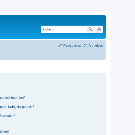
Registrieren
Anmelden
ete ich ihnen bei?
en farbig dargestellt?
tartseite?
icken!