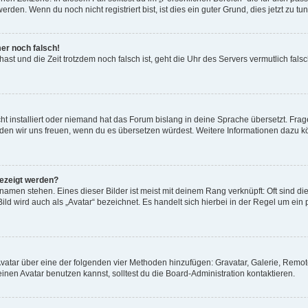
den. Wenn du noch nicht registriert bist, ist dies ein guter Grund, dies jetzt zu tun
mer noch falsch!
t hast und die Zeit trotzdem noch falsch ist, geht die Uhr des Servers vermutlich fal
t installiert oder niemand hat das Forum bislang in deine Sprache übersetzt. Frag
, würden wir uns freuen, wenn du es übersetzen würdest. Weitere Informationen dazu
gezeigt werden?
amen stehen. Eines dieser Bilder ist meist mit deinem Rang verknüpft: Oft sind di
ld wird auch als „Avatar“ bezeichnet. Es handelt sich hierbei in der Regel um ein
 Avatar über eine der folgenden vier Methoden hinzufügen: Gravatar, Galerie, Rem
en Avatar benutzen kannst, solltest du die Board-Administration kontaktieren.