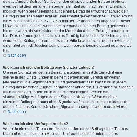
du das „Ändere Beitrag“-Symbol für den entsprechenden Beitrag anklickst;
eventuell ist dies nur für einen begrenzten Zeitraum nach seiner Erstellung
möglich. Wenn bereits jemand auf deinen Beitrag geantwortet hat, wird dein
Beitrag in der Themenansicht als überarbeitet gekennzeichnet. Es wird sowohl
die Anzahl als auch der letzte Zeitpunkt der Bearbeitungen angezeigt. Dieser
Hinweis erscheint nicht, wenn noch niemand auf deinen Beitrag geantwortet
hat oder wenn ein Administrator oder Moderator deinen Beitrag überarbeitet
hat. Diese können jedoch, falls sie es für nötig halten, eine Notiz hinterlassen,
warum dein Beitrag überarbeitet wurde. Bitte beachte, dass normale Benutzer
einen Beitrag nicht löschen können, wenn bereits jemand darauf geantwortet
hat.
Nach oben
Wie kann ich meinem Beitrag eine Signatur anfügen?
Um eine Signatur an deinen Beitrag anzufügen, musst du zunächst eine
solche in den Einstellungen in deinem persönlichen Bereich entwerfen.
Nachdem du die Signatur erstellt und gespeichert hast, kannst du in jedem
Beitrag das Kästchen „Signatur anhängen“ aktivieren. Du kannst eine Signatur
auch hinzufügen, indem du in deinem persönlichen Bereich das
standardmäßige Anhängen deiner Signatur aktivierst. Wenn du einen
einzelnen Beitrag dennoch ohne Signatur verfassen möchtest, so kannst du
dort einfach das Kontrollkästchen „Signatur anhängen“ wieder deaktivieren.
Nach oben
Wie kann ich eine Umfrage erstellen?
Wenn du ein neues Thema eröffnest oder den ersten Beitrag eines Themas
bearbeitest, findest du ein Register „Umfrage erstellen“ unterhalb des