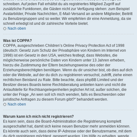
schreiben. Auf jeden Fall erhältst du als registriertes Mitglied Zugriff auf
zusätzliche Funktionen, die Gästen nicht zur Verfügung stehen: zum Beispiel
Avatarbilder, Private Nachrichten, E-Mail-Versand an andere Mitglieder, Beitritt
zu Benutzergruppen und so weiter. Wir empfehlen dir eine Anmeldung, da sie
schnell erledigt ist und dir zahlreiche Vorteile bietet.
Nach oben
Was ist COPPA?
COPPA, ausgeschrieben Children’s Online Privacy Protection Act of 1998
(deutsch: Gesetz zum Schutz der Privatsphäre von Kindern im Internet von
1998) ist ein Gesetz in den USA, welches festlegt, dass Websites, die
möglicherweise persönliche Daten von Kindern unter 13 Jahren erheben,
hierzu die Zustimmung der Eltern beziehungsweise des oder der
Erziehungsberechtigten benötigen. Wenn du dir unsicher bist, ob dies auf dich
oder die Website, auf der du dich zu registrieren versuchst, zutrifft, ziehe einen
rechtlichen Beistand zu Rate. Bitte beachte, dass phpBB Limited und der
Besitzer dieses Boards keine Rechtsberatung anbieten kann und nicht die
Anlaufstelle für Rechtsangelegenheiten jeglicher Art ist; außer solchen, die
unter der Frage „An wen soll ich mich wenden, falls es Beschwerden oder
juristische Anfragen zu diesem Forum gibt?“ behandelt werden.
Nach oben
Warum kann ich mich nicht registrieren?
Es kann sein, dass die Board-Administration die Registrierung komplett
ausgeschaltet hat, damit sich keine neuen Benutzer mehr anmelden können.
Es könnte auch sein, dass deine IP-Adresse oder der Benutzername, mit dem
du dich registrieren möchtest, gesperrt wurden. Um Hilfe zu erhalten, wende