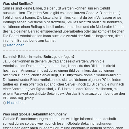
Was sind Smilies?
Smilies sind kleine Bilder, die benutzt werden können, um ein Gefühl
auszudrücken. Für jeden Smilie gibt es einen kurzen Code, z. B. bedeutet :)
fröhlich und :( traurig. Die Liste aller Smilies kannst du beim Verfassen eines
Beitrags sehen. Versuche bitte trotzdem, Smilies nicht zu häufig zu benutzen,
sie können einen Beitrag schnell unlesbar machen und ein Moderator könnte
deshalb deinen Beitrag entsprechend überarbeiten oder gar komplett löschen.
Die Board-Administration kann auch die Anzahl der Smilies begrenzen, die du
in einem Beitrag benutzen kannst.
Nach oben
Kann ich Bilder in meine Beiträge einfügen?
Ja, Bilder können in deinem Beitrag angezeigt werden. Wenn die
Administration Dateianhänge erlaubt hat, kannst du das Bild auch direkt
hochladen. Ansonsten musst du zu einem Bild verlinken, das auf einem
öffentlich zugänglichen Server liegt, z. B. http://www.domain.tld/mein-bild.gif.
Du kannst weder Bilder verlinken, die sich auf deinem eigenen PC befinden
(außer es ist ein öffentlich zugänglicher Server), noch zu Bildern, die nur nach
einer Anmeldung verfügbar sind, z. B. Hotmail- oder Yahoo-Mailboxen, mit
einem Passwort geschützte Seiten usw. Um das Bild anzuzeigen, benutze den
BBCode-Tag „[img]“.
Nach oben
Was sind globale Bekanntmachungen?
Globale Bekanntmachungen beinhalten wichtige Informationen, deshalb
solltest du sie so bald wie möglich lesen. Globale Bekanntmachungen
erscheinen ganz oben in jedem Forum und ebenfalls in deinem persönlichen