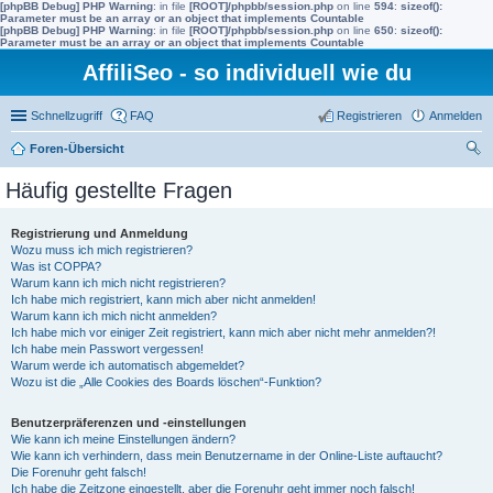
[phpBB Debug] PHP Warning
: in file
[ROOT]/phpbb/session.php
on line
594
:
sizeof():
Parameter must be an array or an object that implements Countable
[phpBB Debug] PHP Warning
: in file
[ROOT]/phpbb/session.php
on line
650
:
sizeof():
Parameter must be an array or an object that implements Countable
AffiliSeo - so individuell wie du
Schnellzugriff
FAQ
Registrieren
Anmelden
Foren-Übersicht
uc
Häufig gestellte Fragen
he
Registrierung und Anmeldung
Wozu muss ich mich registrieren?
Was ist COPPA?
Warum kann ich mich nicht registrieren?
Ich habe mich registriert, kann mich aber nicht anmelden!
Warum kann ich mich nicht anmelden?
Ich habe mich vor einiger Zeit registriert, kann mich aber nicht mehr anmelden?!
Ich habe mein Passwort vergessen!
Warum werde ich automatisch abgemeldet?
Wozu ist die „Alle Cookies des Boards löschen“-Funktion?
Benutzerpräferenzen und -einstellungen
Wie kann ich meine Einstellungen ändern?
Wie kann ich verhindern, dass mein Benutzername in der Online-Liste auftaucht?
Die Forenuhr geht falsch!
Ich habe die Zeitzone eingestellt, aber die Forenuhr geht immer noch falsch!