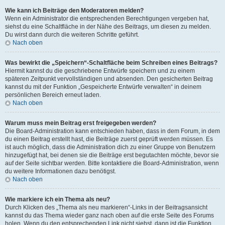
Wie kann ich Beiträge den Moderatoren melden?
Wenn ein Administrator die entsprechenden Berechtigungen vergeben hat,
siehst du eine Schaltfläche in der Nähe des Beitrags, um diesen zu melden.
Du wirst dann durch die weiteren Schritte geführt.
Nach oben
Was bewirkt die „Speichern“-Schaltfläche beim Schreiben eines Beitrags?
Hiermit kannst du die geschriebene Entwürfe speichern und zu einem
späteren Zeitpunkt vervollständigen und absenden. Den gesicherten Beitrag
kannst du mit der Funktion „Gespeicherte Entwürfe verwalten“ in deinem
persönlichen Bereich erneut laden.
Nach oben
Warum muss mein Beitrag erst freigegeben werden?
Die Board-Administration kann entschieden haben, dass in dem Forum, in dem
du einen Beitrag erstellt hast, die Beiträge zuerst geprüft werden müssen. Es
ist auch möglich, dass die Administration dich zu einer Gruppe von Benutzern
hinzugefügt hat, bei denen sie die Beiträge erst begutachten möchte, bevor sie
auf der Seite sichtbar werden. Bitte kontaktiere die Board-Administration, wenn
du weitere Informationen dazu benötigst.
Nach oben
Wie markiere ich ein Thema als neu?
Durch Klicken des „Thema als neu markieren“-Links in der Beitragsansicht
kannst du das Thema wieder ganz nach oben auf die erste Seite des Forums
holen. Wenn du den entsprechenden Link nicht siehst, dann ist die Funktion