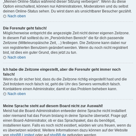
„Meinen Online-Status während dieser Sitzung verbergen“. Wenn du diese
Option einschaltest, können nur Administratoren, Moderatoren und du selbst
deinen Online-Status sehen. Du wirst dann als unsichtbarer Besucher gezählt.
Nach oben
Die Forenuhr geht falsch!
Möglicherweise entspricht die angezeigte Zeit nicht deiner eigenen Zeitzone.
In diesem Fall solltest du im „Persönlichen Bereich“ die für dich passende
Zeitzone (Mitteleuropäische Zeit, ...) festlegen. Die Zeitzone kann dabei nur
von registrierten Benutzern geändert werden. Wenn du noch nicht registriert
bist, ist dies ein guter Grund, dies jetzt zu tun.
Nach oben
Ich habe die Zeitzone eingestellt, aber die Forenuhr geht immer noch
falsch!
Wenn du dir sicher bist, dass du die Zeitzone richtig eingestellt hast und die
Zeit trotzdem noch falsch ist, geht die Uhr des Servers vermutlich falsch.
Kontaktiere einen Administrator, damit er das Problem beheben kann.
Nach oben
Meine Sprache steht auf diesem Board nicht zur Auswahl!
Meist hat die Board-Administration entweder deine Sprache nicht installiert
oder niemand hat das Forum bislang in deine Sprache übersetzt. Frage ggf.
einen Board-Administrator, ob er das Sprachpaket, das du benötigst,
installieren kann. Falls es noch nicht existiert, würden wir uns freuen, wenn du
es übersetzen würdest. Weitere Informationen dazu können auf der Website
von
phpBB Limited
oder auf
phpBB.de
gefunden werden.