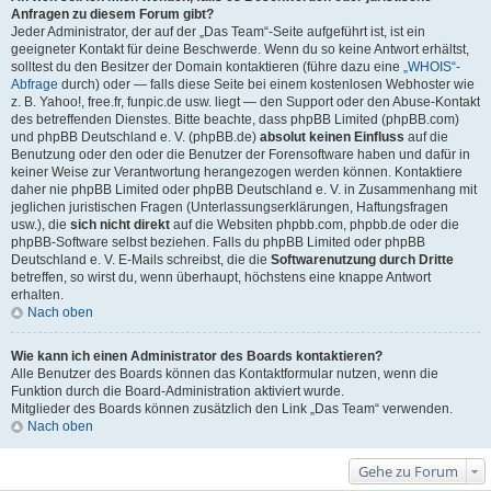
Anfragen zu diesem Forum gibt?
Jeder Administrator, der auf der „Das Team“-Seite aufgeführt ist, ist ein
geeigneter Kontakt für deine Beschwerde. Wenn du so keine Antwort erhältst,
solltest du den Besitzer der Domain kontaktieren (führe dazu eine
„WHOIS“-
Abfrage
durch) oder — falls diese Seite bei einem kostenlosen Webhoster wie
z. B. Yahoo!, free.fr, funpic.de usw. liegt — den Support oder den Abuse-Kontakt
des betreffenden Dienstes. Bitte beachte, dass phpBB Limited (phpBB.com)
und phpBB Deutschland e. V. (phpBB.de)
absolut keinen Einfluss
auf die
Benutzung oder den oder die Benutzer der Forensoftware haben und dafür in
keiner Weise zur Verantwortung herangezogen werden können. Kontaktiere
daher nie phpBB Limited oder phpBB Deutschland e. V. in Zusammenhang mit
jeglichen juristischen Fragen (Unterlassungserklärungen, Haftungsfragen
usw.), die
sich nicht direkt
auf die Websiten phpbb.com, phpbb.de oder die
phpBB-Software selbst beziehen. Falls du phpBB Limited oder phpBB
Deutschland e. V. E-Mails schreibst, die die
Softwarenutzung durch Dritte
betreffen, so wirst du, wenn überhaupt, höchstens eine knappe Antwort
erhalten.
Nach oben
Wie kann ich einen Administrator des Boards kontaktieren?
Alle Benutzer des Boards können das Kontaktformular nutzen, wenn die
Funktion durch die Board-Administration aktiviert wurde.
Mitglieder des Boards können zusätzlich den Link „Das Team“ verwenden.
Nach oben
Gehe zu Forum