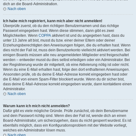
dich an die Board-Administration.
Nach oben
Ich habe mich registriert, kann mich aber nicht anmelden!
Überprüfe zuerst, ob du den richtigen Benutzernamen und das richtige
Passwort eingegeben hast. Wenn diese stimmen, dann gibt es zwei
Möglichkeiten. Wenn
COPPA
aktiviert ist und du angegeben hast, dass du
unter 13 Jahre alt bist, musst du bzw. einer deiner Eltern oder deiner
Erziehungsberechtigten den Anweisungen folgen, die du erhalten hast. Wenn
dies nicht der Fall ist, muss dein Benutzerkonto vielleicht aktiviert werden. Bei
einigen Boards müssen alle neu angemeldeten Mitglieder erst freigeschaltet
werden – entweder musst du dies selbst erledigen oder ein Administrator. Bei
der Registrierung wurde dir mitgeteilt, ob eine Aktivierung nötig ist oder nicht.
Wenn du eine E-Mail erhalten hast, folge den dort enthaltenen Anweisungen.
Ansonsten prüfe, ob du deine E-Mail-Adresse korrekt eingegeben hast oder
die E-Mail von einem Spam-Filter blockiert wurde. Wenn du dir sicher bist,
dass deine E-Mail-Adresse korrekt eingegeben wurde, dann kontaktiere einen
Administrator.
Nach oben
Warum kann ich mich nicht anmelden?
Dafür gibt es viele mögliche Gründe. Prüfe zunächst, ob dein Benutzername
und dein Passwort richtig sind. Wenn dies der Fall ist, wende dich an einen
Board-Administrator, um sicherzugehen, dass du nicht gesperrt wurdest. Es ist
ebenfalls möglich, dass ein Konfigurationsproblem mit der Website vorliegt,
welches ein Administrator lösen muss.
Nach oben