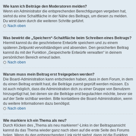
Wie kann ich Beiträge den Moderatoren melden?
Wenn ein Administrator die entsprechenden Berechtigungen vergeben hat,
siehst du eine Schaltfläche in der Nähe des Beitrags, um diesen zu melden.
Du wirst dann durch die weiteren Schritte geführt.
Nach oben
Was bewirkt die „Speichern“-Schaltfläche beim Schreiben eines Beitrags?
Hiermit kannst du die geschriebene Entwürfe speichern und zu einem
späteren Zeitpunkt vervollständigen und absenden. Den gesicherten Beitrag
kannst du mit der Funktion „Gespeicherte Entwürfe verwalten“ in deinem
persönlichen Bereich erneut laden.
Nach oben
Warum muss mein Beitrag erst freigegeben werden?
Die Board-Administration kann entschieden haben, dass in dem Forum, in dem
du einen Beitrag erstellt hast, die Beiträge zuerst geprüft werden müssen. Es
ist auch möglich, dass die Administration dich zu einer Gruppe von Benutzern
hinzugefügt hat, bei denen sie die Beiträge erst begutachten möchte, bevor sie
auf der Seite sichtbar werden. Bitte kontaktiere die Board-Administration, wenn
du weitere Informationen dazu benötigst.
Nach oben
Wie markiere ich ein Thema als neu?
Durch Klicken des „Thema als neu markieren“-Links in der Beitragsansicht
kannst du das Thema wieder ganz nach oben auf die erste Seite des Forums
holen. Wenn du den entsprechenden Link nicht siehst, dann ist die Funktion