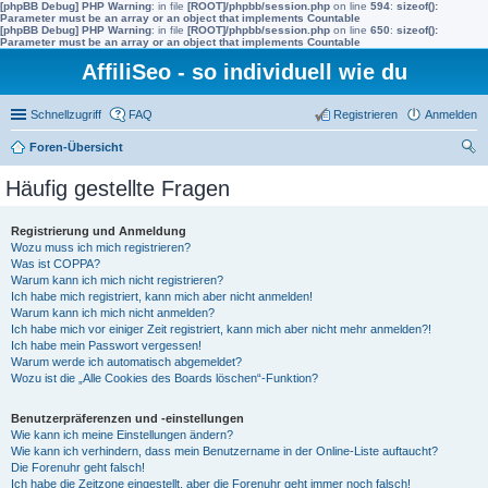
[phpBB Debug] PHP Warning
: in file
[ROOT]/phpbb/session.php
on line
594
:
sizeof():
Parameter must be an array or an object that implements Countable
[phpBB Debug] PHP Warning
: in file
[ROOT]/phpbb/session.php
on line
650
:
sizeof():
Parameter must be an array or an object that implements Countable
AffiliSeo - so individuell wie du
Schnellzugriff
FAQ
Registrieren
Anmelden
Foren-Übersicht
uc
Häufig gestellte Fragen
he
Registrierung und Anmeldung
Wozu muss ich mich registrieren?
Was ist COPPA?
Warum kann ich mich nicht registrieren?
Ich habe mich registriert, kann mich aber nicht anmelden!
Warum kann ich mich nicht anmelden?
Ich habe mich vor einiger Zeit registriert, kann mich aber nicht mehr anmelden?!
Ich habe mein Passwort vergessen!
Warum werde ich automatisch abgemeldet?
Wozu ist die „Alle Cookies des Boards löschen“-Funktion?
Benutzerpräferenzen und -einstellungen
Wie kann ich meine Einstellungen ändern?
Wie kann ich verhindern, dass mein Benutzername in der Online-Liste auftaucht?
Die Forenuhr geht falsch!
Ich habe die Zeitzone eingestellt, aber die Forenuhr geht immer noch falsch!