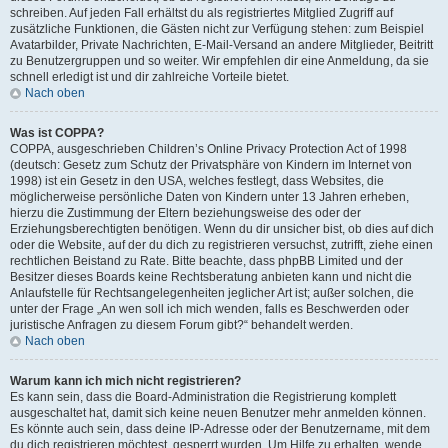
schreiben. Auf jeden Fall erhältst du als registriertes Mitglied Zugriff auf
zusätzliche Funktionen, die Gästen nicht zur Verfügung stehen: zum Beispiel
Avatarbilder, Private Nachrichten, E-Mail-Versand an andere Mitglieder, Beitritt
zu Benutzergruppen und so weiter. Wir empfehlen dir eine Anmeldung, da sie
schnell erledigt ist und dir zahlreiche Vorteile bietet.
Nach oben
Was ist COPPA?
COPPA, ausgeschrieben Children’s Online Privacy Protection Act of 1998
(deutsch: Gesetz zum Schutz der Privatsphäre von Kindern im Internet von
1998) ist ein Gesetz in den USA, welches festlegt, dass Websites, die
möglicherweise persönliche Daten von Kindern unter 13 Jahren erheben,
hierzu die Zustimmung der Eltern beziehungsweise des oder der
Erziehungsberechtigten benötigen. Wenn du dir unsicher bist, ob dies auf dich
oder die Website, auf der du dich zu registrieren versuchst, zutrifft, ziehe einen
rechtlichen Beistand zu Rate. Bitte beachte, dass phpBB Limited und der
Besitzer dieses Boards keine Rechtsberatung anbieten kann und nicht die
Anlaufstelle für Rechtsangelegenheiten jeglicher Art ist; außer solchen, die
unter der Frage „An wen soll ich mich wenden, falls es Beschwerden oder
juristische Anfragen zu diesem Forum gibt?“ behandelt werden.
Nach oben
Warum kann ich mich nicht registrieren?
Es kann sein, dass die Board-Administration die Registrierung komplett
ausgeschaltet hat, damit sich keine neuen Benutzer mehr anmelden können.
Es könnte auch sein, dass deine IP-Adresse oder der Benutzername, mit dem
du dich registrieren möchtest, gesperrt wurden. Um Hilfe zu erhalten, wende