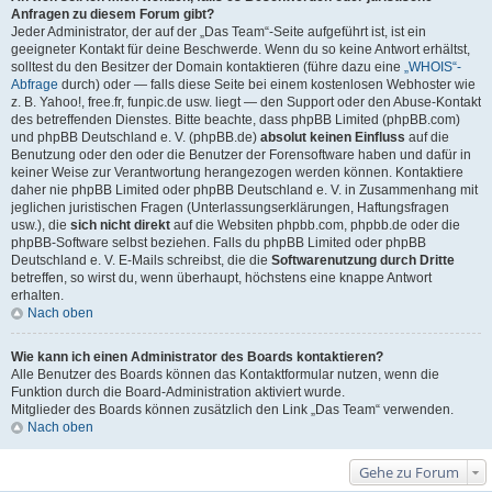
Anfragen zu diesem Forum gibt?
Jeder Administrator, der auf der „Das Team“-Seite aufgeführt ist, ist ein
geeigneter Kontakt für deine Beschwerde. Wenn du so keine Antwort erhältst,
solltest du den Besitzer der Domain kontaktieren (führe dazu eine
„WHOIS“-
Abfrage
durch) oder — falls diese Seite bei einem kostenlosen Webhoster wie
z. B. Yahoo!, free.fr, funpic.de usw. liegt — den Support oder den Abuse-Kontakt
des betreffenden Dienstes. Bitte beachte, dass phpBB Limited (phpBB.com)
und phpBB Deutschland e. V. (phpBB.de)
absolut keinen Einfluss
auf die
Benutzung oder den oder die Benutzer der Forensoftware haben und dafür in
keiner Weise zur Verantwortung herangezogen werden können. Kontaktiere
daher nie phpBB Limited oder phpBB Deutschland e. V. in Zusammenhang mit
jeglichen juristischen Fragen (Unterlassungserklärungen, Haftungsfragen
usw.), die
sich nicht direkt
auf die Websiten phpbb.com, phpbb.de oder die
phpBB-Software selbst beziehen. Falls du phpBB Limited oder phpBB
Deutschland e. V. E-Mails schreibst, die die
Softwarenutzung durch Dritte
betreffen, so wirst du, wenn überhaupt, höchstens eine knappe Antwort
erhalten.
Nach oben
Wie kann ich einen Administrator des Boards kontaktieren?
Alle Benutzer des Boards können das Kontaktformular nutzen, wenn die
Funktion durch die Board-Administration aktiviert wurde.
Mitglieder des Boards können zusätzlich den Link „Das Team“ verwenden.
Nach oben
Gehe zu Forum