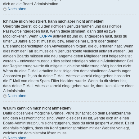
dich an die Board-Administration.
Nach oben
Ich habe mich registriert, kann mich aber nicht anmelden!
Überprüfe zuerst, ob du den richtigen Benutzernamen und das richtige
Passwort eingegeben hast. Wenn diese stimmen, dann gibt es zwei
Möglichkeiten. Wenn
COPPA
aktiviert ist und du angegeben hast, dass du
unter 13 Jahre alt bist, musst du bzw. einer deiner Eltern oder deiner
Erziehungsberechtigten den Anweisungen folgen, die du erhalten hast. Wenn
dies nicht der Fall ist, muss dein Benutzerkonto vielleicht aktiviert werden. Bei
einigen Boards müssen alle neu angemeldeten Mitglieder erst freigeschaltet
werden – entweder musst du dies selbst erledigen oder ein Administrator. Bei
der Registrierung wurde dir mitgeteilt, ob eine Aktivierung nötig ist oder nicht.
Wenn du eine E-Mail erhalten hast, folge den dort enthaltenen Anweisungen.
Ansonsten prüfe, ob du deine E-Mail-Adresse korrekt eingegeben hast oder
die E-Mail von einem Spam-Filter blockiert wurde. Wenn du dir sicher bist,
dass deine E-Mail-Adresse korrekt eingegeben wurde, dann kontaktiere einen
Administrator.
Nach oben
Warum kann ich mich nicht anmelden?
Dafür gibt es viele mögliche Gründe. Prüfe zunächst, ob dein Benutzername
und dein Passwort richtig sind. Wenn dies der Fall ist, wende dich an einen
Board-Administrator, um sicherzugehen, dass du nicht gesperrt wurdest. Es ist
ebenfalls möglich, dass ein Konfigurationsproblem mit der Website vorliegt,
welches ein Administrator lösen muss.
Nach oben