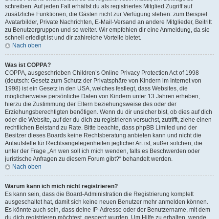
schreiben. Auf jeden Fall erhältst du als registriertes Mitglied Zugriff auf
zusätzliche Funktionen, die Gästen nicht zur Verfügung stehen: zum Beispiel
Avatarbilder, Private Nachrichten, E-Mail-Versand an andere Mitglieder, Beitritt
zu Benutzergruppen und so weiter. Wir empfehlen dir eine Anmeldung, da sie
schnell erledigt ist und dir zahlreiche Vorteile bietet.
Nach oben
Was ist COPPA?
COPPA, ausgeschrieben Children’s Online Privacy Protection Act of 1998
(deutsch: Gesetz zum Schutz der Privatsphäre von Kindern im Internet von
1998) ist ein Gesetz in den USA, welches festlegt, dass Websites, die
möglicherweise persönliche Daten von Kindern unter 13 Jahren erheben,
hierzu die Zustimmung der Eltern beziehungsweise des oder der
Erziehungsberechtigten benötigen. Wenn du dir unsicher bist, ob dies auf dich
oder die Website, auf der du dich zu registrieren versuchst, zutrifft, ziehe einen
rechtlichen Beistand zu Rate. Bitte beachte, dass phpBB Limited und der
Besitzer dieses Boards keine Rechtsberatung anbieten kann und nicht die
Anlaufstelle für Rechtsangelegenheiten jeglicher Art ist; außer solchen, die
unter der Frage „An wen soll ich mich wenden, falls es Beschwerden oder
juristische Anfragen zu diesem Forum gibt?“ behandelt werden.
Nach oben
Warum kann ich mich nicht registrieren?
Es kann sein, dass die Board-Administration die Registrierung komplett
ausgeschaltet hat, damit sich keine neuen Benutzer mehr anmelden können.
Es könnte auch sein, dass deine IP-Adresse oder der Benutzername, mit dem
du dich registrieren möchtest, gesperrt wurden. Um Hilfe zu erhalten, wende