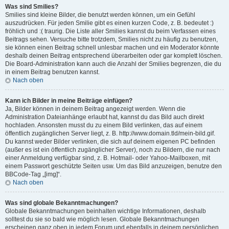
Was sind Smilies?
Smilies sind kleine Bilder, die benutzt werden können, um ein Gefühl
auszudrücken. Für jeden Smilie gibt es einen kurzen Code, z. B. bedeutet :)
fröhlich und :( traurig. Die Liste aller Smilies kannst du beim Verfassen eines
Beitrags sehen. Versuche bitte trotzdem, Smilies nicht zu häufig zu benutzen,
sie können einen Beitrag schnell unlesbar machen und ein Moderator könnte
deshalb deinen Beitrag entsprechend überarbeiten oder gar komplett löschen.
Die Board-Administration kann auch die Anzahl der Smilies begrenzen, die du
in einem Beitrag benutzen kannst.
Nach oben
Kann ich Bilder in meine Beiträge einfügen?
Ja, Bilder können in deinem Beitrag angezeigt werden. Wenn die
Administration Dateianhänge erlaubt hat, kannst du das Bild auch direkt
hochladen. Ansonsten musst du zu einem Bild verlinken, das auf einem
öffentlich zugänglichen Server liegt, z. B. http://www.domain.tld/mein-bild.gif.
Du kannst weder Bilder verlinken, die sich auf deinem eigenen PC befinden
(außer es ist ein öffentlich zugänglicher Server), noch zu Bildern, die nur nach
einer Anmeldung verfügbar sind, z. B. Hotmail- oder Yahoo-Mailboxen, mit
einem Passwort geschützte Seiten usw. Um das Bild anzuzeigen, benutze den
BBCode-Tag „[img]“.
Nach oben
Was sind globale Bekanntmachungen?
Globale Bekanntmachungen beinhalten wichtige Informationen, deshalb
solltest du sie so bald wie möglich lesen. Globale Bekanntmachungen
erscheinen ganz oben in jedem Forum und ebenfalls in deinem persönlichen