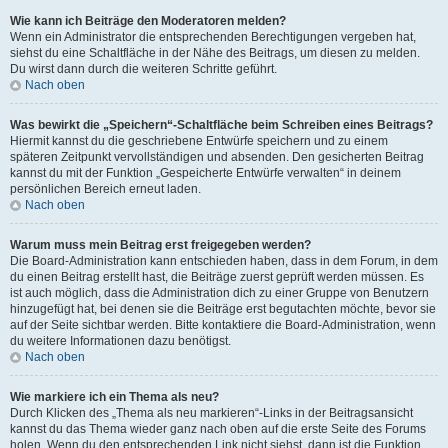
Wie kann ich Beiträge den Moderatoren melden?
Wenn ein Administrator die entsprechenden Berechtigungen vergeben hat,
siehst du eine Schaltfläche in der Nähe des Beitrags, um diesen zu melden.
Du wirst dann durch die weiteren Schritte geführt.
Nach oben
Was bewirkt die „Speichern“-Schaltfläche beim Schreiben eines Beitrags?
Hiermit kannst du die geschriebene Entwürfe speichern und zu einem
späteren Zeitpunkt vervollständigen und absenden. Den gesicherten Beitrag
kannst du mit der Funktion „Gespeicherte Entwürfe verwalten“ in deinem
persönlichen Bereich erneut laden.
Nach oben
Warum muss mein Beitrag erst freigegeben werden?
Die Board-Administration kann entschieden haben, dass in dem Forum, in dem
du einen Beitrag erstellt hast, die Beiträge zuerst geprüft werden müssen. Es
ist auch möglich, dass die Administration dich zu einer Gruppe von Benutzern
hinzugefügt hat, bei denen sie die Beiträge erst begutachten möchte, bevor sie
auf der Seite sichtbar werden. Bitte kontaktiere die Board-Administration, wenn
du weitere Informationen dazu benötigst.
Nach oben
Wie markiere ich ein Thema als neu?
Durch Klicken des „Thema als neu markieren“-Links in der Beitragsansicht
kannst du das Thema wieder ganz nach oben auf die erste Seite des Forums
holen. Wenn du den entsprechenden Link nicht siehst, dann ist die Funktion