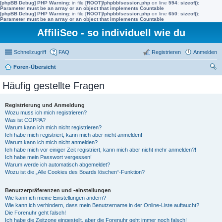
[phpBB Debug] PHP Warning
: in file
[ROOT]/phpbb/session.php
on line
594
:
sizeof():
Parameter must be an array or an object that implements Countable
[phpBB Debug] PHP Warning
: in file
[ROOT]/phpbb/session.php
on line
650
:
sizeof():
Parameter must be an array or an object that implements Countable
AffiliSeo - so individuell wie du
Schnellzugriff
FAQ
Registrieren
Anmelden
Foren-Übersicht
uc
Häufig gestellte Fragen
he
Registrierung und Anmeldung
Wozu muss ich mich registrieren?
Was ist COPPA?
Warum kann ich mich nicht registrieren?
Ich habe mich registriert, kann mich aber nicht anmelden!
Warum kann ich mich nicht anmelden?
Ich habe mich vor einiger Zeit registriert, kann mich aber nicht mehr anmelden?!
Ich habe mein Passwort vergessen!
Warum werde ich automatisch abgemeldet?
Wozu ist die „Alle Cookies des Boards löschen“-Funktion?
Benutzerpräferenzen und -einstellungen
Wie kann ich meine Einstellungen ändern?
Wie kann ich verhindern, dass mein Benutzername in der Online-Liste auftaucht?
Die Forenuhr geht falsch!
Ich habe die Zeitzone eingestellt, aber die Forenuhr geht immer noch falsch!