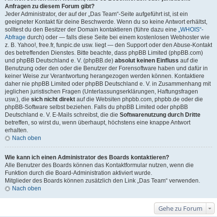
Anfragen zu diesem Forum gibt?
Jeder Administrator, der auf der „Das Team“-Seite aufgeführt ist, ist ein
geeigneter Kontakt für deine Beschwerde. Wenn du so keine Antwort erhältst,
solltest du den Besitzer der Domain kontaktieren (führe dazu eine
„WHOIS“-
Abfrage
durch) oder — falls diese Seite bei einem kostenlosen Webhoster wie
z. B. Yahoo!, free.fr, funpic.de usw. liegt — den Support oder den Abuse-Kontakt
des betreffenden Dienstes. Bitte beachte, dass phpBB Limited (phpBB.com)
und phpBB Deutschland e. V. (phpBB.de)
absolut keinen Einfluss
auf die
Benutzung oder den oder die Benutzer der Forensoftware haben und dafür in
keiner Weise zur Verantwortung herangezogen werden können. Kontaktiere
daher nie phpBB Limited oder phpBB Deutschland e. V. in Zusammenhang mit
jeglichen juristischen Fragen (Unterlassungserklärungen, Haftungsfragen
usw.), die
sich nicht direkt
auf die Websiten phpbb.com, phpbb.de oder die
phpBB-Software selbst beziehen. Falls du phpBB Limited oder phpBB
Deutschland e. V. E-Mails schreibst, die die
Softwarenutzung durch Dritte
betreffen, so wirst du, wenn überhaupt, höchstens eine knappe Antwort
erhalten.
Nach oben
Wie kann ich einen Administrator des Boards kontaktieren?
Alle Benutzer des Boards können das Kontaktformular nutzen, wenn die
Funktion durch die Board-Administration aktiviert wurde.
Mitglieder des Boards können zusätzlich den Link „Das Team“ verwenden.
Nach oben
Gehe zu Forum