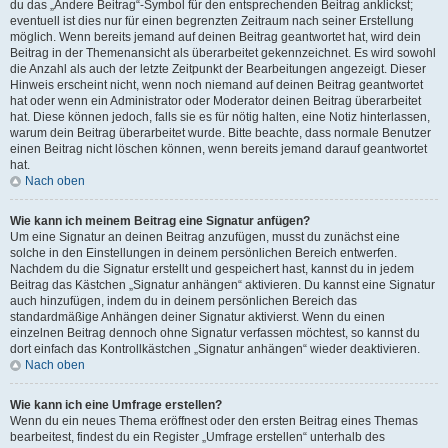
du das „Ändere Beitrag“-Symbol für den entsprechenden Beitrag anklickst;
eventuell ist dies nur für einen begrenzten Zeitraum nach seiner Erstellung
möglich. Wenn bereits jemand auf deinen Beitrag geantwortet hat, wird dein
Beitrag in der Themenansicht als überarbeitet gekennzeichnet. Es wird sowohl
die Anzahl als auch der letzte Zeitpunkt der Bearbeitungen angezeigt. Dieser
Hinweis erscheint nicht, wenn noch niemand auf deinen Beitrag geantwortet
hat oder wenn ein Administrator oder Moderator deinen Beitrag überarbeitet
hat. Diese können jedoch, falls sie es für nötig halten, eine Notiz hinterlassen,
warum dein Beitrag überarbeitet wurde. Bitte beachte, dass normale Benutzer
einen Beitrag nicht löschen können, wenn bereits jemand darauf geantwortet
hat.
Nach oben
Wie kann ich meinem Beitrag eine Signatur anfügen?
Um eine Signatur an deinen Beitrag anzufügen, musst du zunächst eine
solche in den Einstellungen in deinem persönlichen Bereich entwerfen.
Nachdem du die Signatur erstellt und gespeichert hast, kannst du in jedem
Beitrag das Kästchen „Signatur anhängen“ aktivieren. Du kannst eine Signatur
auch hinzufügen, indem du in deinem persönlichen Bereich das
standardmäßige Anhängen deiner Signatur aktivierst. Wenn du einen
einzelnen Beitrag dennoch ohne Signatur verfassen möchtest, so kannst du
dort einfach das Kontrollkästchen „Signatur anhängen“ wieder deaktivieren.
Nach oben
Wie kann ich eine Umfrage erstellen?
Wenn du ein neues Thema eröffnest oder den ersten Beitrag eines Themas
bearbeitest, findest du ein Register „Umfrage erstellen“ unterhalb des