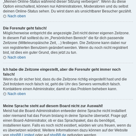
„Meinen Online-Status während dieser Sitzung verbergen“. Wenn du diese
Option einschaltest, können nur Administratoren, Moderatoren und du selbst
deinen Online-Status sehen. Du wirst dann als unsichtbarer Besucher gezählt.
Nach oben
Die Forenuhr geht falsch!
Möglicherweise entspricht die angezeigte Zeit nicht deiner eigenen Zeitzone.
In diesem Fall solltest du im „Persönlichen Bereich“ die für dich passende
Zeitzone (Mitteleuropäische Zeit, ...) festlegen. Die Zeitzone kann dabei nur
von registrierten Benutzern geändert werden. Wenn du noch nicht registriert
bist, ist dies ein guter Grund, dies jetzt zu tun.
Nach oben
Ich habe die Zeitzone eingestellt, aber die Forenuhr geht immer noch
falsch!
Wenn du dir sicher bist, dass du die Zeitzone richtig eingestellt hast und die
Zeit trotzdem noch falsch ist, geht die Uhr des Servers vermutlich falsch.
Kontaktiere einen Administrator, damit er das Problem beheben kann.
Nach oben
Meine Sprache steht auf diesem Board nicht zur Auswahl!
Meist hat die Board-Administration entweder deine Sprache nicht installiert
oder niemand hat das Forum bislang in deine Sprache übersetzt. Frage ggf.
einen Board-Administrator, ob er das Sprachpaket, das du benötigst,
installieren kann. Falls es noch nicht existiert, würden wir uns freuen, wenn du
es übersetzen würdest. Weitere Informationen dazu können auf der Website
von
phpBB Limited
oder auf
phpBB.de
gefunden werden.