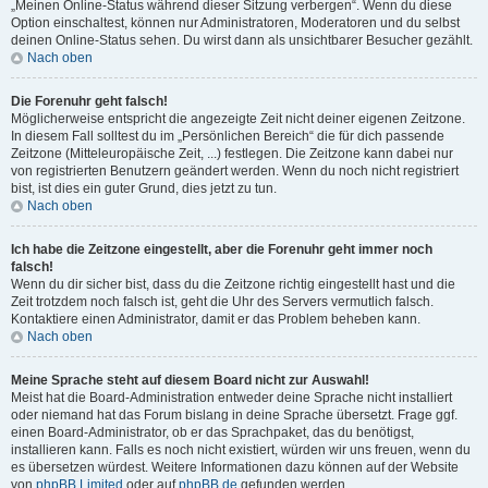
„Meinen Online-Status während dieser Sitzung verbergen“. Wenn du diese
Option einschaltest, können nur Administratoren, Moderatoren und du selbst
deinen Online-Status sehen. Du wirst dann als unsichtbarer Besucher gezählt.
Nach oben
Die Forenuhr geht falsch!
Möglicherweise entspricht die angezeigte Zeit nicht deiner eigenen Zeitzone.
In diesem Fall solltest du im „Persönlichen Bereich“ die für dich passende
Zeitzone (Mitteleuropäische Zeit, ...) festlegen. Die Zeitzone kann dabei nur
von registrierten Benutzern geändert werden. Wenn du noch nicht registriert
bist, ist dies ein guter Grund, dies jetzt zu tun.
Nach oben
Ich habe die Zeitzone eingestellt, aber die Forenuhr geht immer noch
falsch!
Wenn du dir sicher bist, dass du die Zeitzone richtig eingestellt hast und die
Zeit trotzdem noch falsch ist, geht die Uhr des Servers vermutlich falsch.
Kontaktiere einen Administrator, damit er das Problem beheben kann.
Nach oben
Meine Sprache steht auf diesem Board nicht zur Auswahl!
Meist hat die Board-Administration entweder deine Sprache nicht installiert
oder niemand hat das Forum bislang in deine Sprache übersetzt. Frage ggf.
einen Board-Administrator, ob er das Sprachpaket, das du benötigst,
installieren kann. Falls es noch nicht existiert, würden wir uns freuen, wenn du
es übersetzen würdest. Weitere Informationen dazu können auf der Website
von
phpBB Limited
oder auf
phpBB.de
gefunden werden.