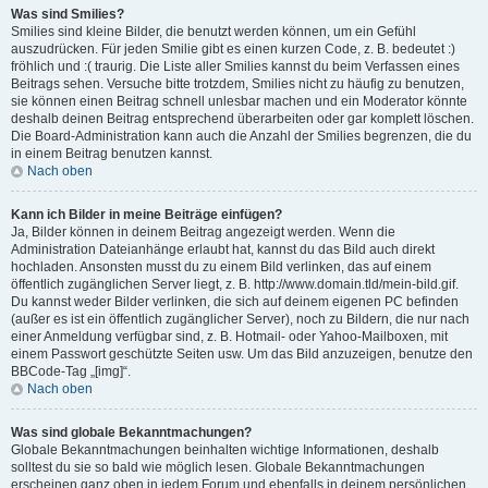
Was sind Smilies?
Smilies sind kleine Bilder, die benutzt werden können, um ein Gefühl
auszudrücken. Für jeden Smilie gibt es einen kurzen Code, z. B. bedeutet :)
fröhlich und :( traurig. Die Liste aller Smilies kannst du beim Verfassen eines
Beitrags sehen. Versuche bitte trotzdem, Smilies nicht zu häufig zu benutzen,
sie können einen Beitrag schnell unlesbar machen und ein Moderator könnte
deshalb deinen Beitrag entsprechend überarbeiten oder gar komplett löschen.
Die Board-Administration kann auch die Anzahl der Smilies begrenzen, die du
in einem Beitrag benutzen kannst.
Nach oben
Kann ich Bilder in meine Beiträge einfügen?
Ja, Bilder können in deinem Beitrag angezeigt werden. Wenn die
Administration Dateianhänge erlaubt hat, kannst du das Bild auch direkt
hochladen. Ansonsten musst du zu einem Bild verlinken, das auf einem
öffentlich zugänglichen Server liegt, z. B. http://www.domain.tld/mein-bild.gif.
Du kannst weder Bilder verlinken, die sich auf deinem eigenen PC befinden
(außer es ist ein öffentlich zugänglicher Server), noch zu Bildern, die nur nach
einer Anmeldung verfügbar sind, z. B. Hotmail- oder Yahoo-Mailboxen, mit
einem Passwort geschützte Seiten usw. Um das Bild anzuzeigen, benutze den
BBCode-Tag „[img]“.
Nach oben
Was sind globale Bekanntmachungen?
Globale Bekanntmachungen beinhalten wichtige Informationen, deshalb
solltest du sie so bald wie möglich lesen. Globale Bekanntmachungen
erscheinen ganz oben in jedem Forum und ebenfalls in deinem persönlichen