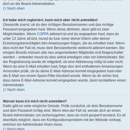
dich an die Board-Administration.
Nach oben
Ich habe mich registriert, kann mich aber nicht anmelden!
Überprüfe zuerst, ob du den richtigen Benutzernamen und das richtige
Passwort eingegeben hast. Wenn diese stimmen, dann gibt es zwei
Möglichkeiten. Wenn
COPPA
aktiviert ist und du angegeben hast, dass du
unter 13 Jahre alt bist, musst du bzw. einer deiner Eltern oder deiner
Erziehungsberechtigten den Anweisungen folgen, die du erhalten hast. Wenn
dies nicht der Fall ist, muss dein Benutzerkonto vielleicht aktiviert werden. Bei
einigen Boards müssen alle neu angemeldeten Mitglieder erst freigeschaltet
werden – entweder musst du dies selbst erledigen oder ein Administrator. Bei
der Registrierung wurde dir mitgeteilt, ob eine Aktivierung nötig ist oder nicht.
Wenn du eine E-Mail erhalten hast, folge den dort enthaltenen Anweisungen.
Ansonsten prüfe, ob du deine E-Mail-Adresse korrekt eingegeben hast oder
die E-Mail von einem Spam-Filter blockiert wurde. Wenn du dir sicher bist,
dass deine E-Mail-Adresse korrekt eingegeben wurde, dann kontaktiere einen
Administrator.
Nach oben
Warum kann ich mich nicht anmelden?
Dafür gibt es viele mögliche Gründe. Prüfe zunächst, ob dein Benutzername
und dein Passwort richtig sind. Wenn dies der Fall ist, wende dich an einen
Board-Administrator, um sicherzugehen, dass du nicht gesperrt wurdest. Es ist
ebenfalls möglich, dass ein Konfigurationsproblem mit der Website vorliegt,
welches ein Administrator lösen muss.
Nach oben