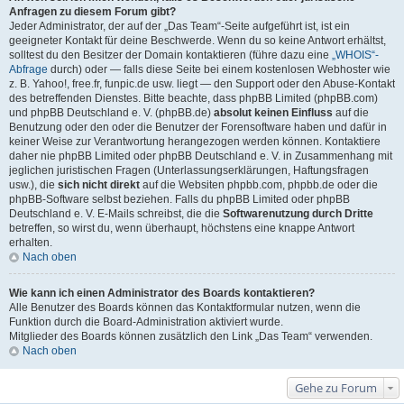
Anfragen zu diesem Forum gibt?
Jeder Administrator, der auf der „Das Team“-Seite aufgeführt ist, ist ein
geeigneter Kontakt für deine Beschwerde. Wenn du so keine Antwort erhältst,
solltest du den Besitzer der Domain kontaktieren (führe dazu eine
„WHOIS“-
Abfrage
durch) oder — falls diese Seite bei einem kostenlosen Webhoster wie
z. B. Yahoo!, free.fr, funpic.de usw. liegt — den Support oder den Abuse-Kontakt
des betreffenden Dienstes. Bitte beachte, dass phpBB Limited (phpBB.com)
und phpBB Deutschland e. V. (phpBB.de)
absolut keinen Einfluss
auf die
Benutzung oder den oder die Benutzer der Forensoftware haben und dafür in
keiner Weise zur Verantwortung herangezogen werden können. Kontaktiere
daher nie phpBB Limited oder phpBB Deutschland e. V. in Zusammenhang mit
jeglichen juristischen Fragen (Unterlassungserklärungen, Haftungsfragen
usw.), die
sich nicht direkt
auf die Websiten phpbb.com, phpbb.de oder die
phpBB-Software selbst beziehen. Falls du phpBB Limited oder phpBB
Deutschland e. V. E-Mails schreibst, die die
Softwarenutzung durch Dritte
betreffen, so wirst du, wenn überhaupt, höchstens eine knappe Antwort
erhalten.
Nach oben
Wie kann ich einen Administrator des Boards kontaktieren?
Alle Benutzer des Boards können das Kontaktformular nutzen, wenn die
Funktion durch die Board-Administration aktiviert wurde.
Mitglieder des Boards können zusätzlich den Link „Das Team“ verwenden.
Nach oben
Gehe zu Forum