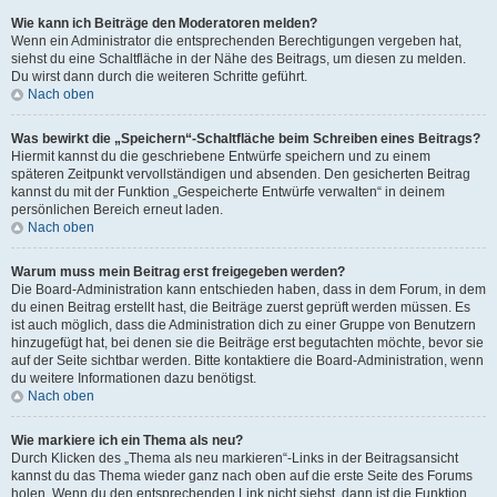
Wie kann ich Beiträge den Moderatoren melden?
Wenn ein Administrator die entsprechenden Berechtigungen vergeben hat,
siehst du eine Schaltfläche in der Nähe des Beitrags, um diesen zu melden.
Du wirst dann durch die weiteren Schritte geführt.
Nach oben
Was bewirkt die „Speichern“-Schaltfläche beim Schreiben eines Beitrags?
Hiermit kannst du die geschriebene Entwürfe speichern und zu einem
späteren Zeitpunkt vervollständigen und absenden. Den gesicherten Beitrag
kannst du mit der Funktion „Gespeicherte Entwürfe verwalten“ in deinem
persönlichen Bereich erneut laden.
Nach oben
Warum muss mein Beitrag erst freigegeben werden?
Die Board-Administration kann entschieden haben, dass in dem Forum, in dem
du einen Beitrag erstellt hast, die Beiträge zuerst geprüft werden müssen. Es
ist auch möglich, dass die Administration dich zu einer Gruppe von Benutzern
hinzugefügt hat, bei denen sie die Beiträge erst begutachten möchte, bevor sie
auf der Seite sichtbar werden. Bitte kontaktiere die Board-Administration, wenn
du weitere Informationen dazu benötigst.
Nach oben
Wie markiere ich ein Thema als neu?
Durch Klicken des „Thema als neu markieren“-Links in der Beitragsansicht
kannst du das Thema wieder ganz nach oben auf die erste Seite des Forums
holen. Wenn du den entsprechenden Link nicht siehst, dann ist die Funktion