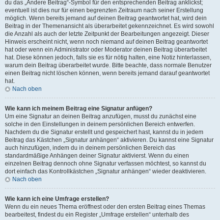
du das „Ändere Beitrag“-Symbol für den entsprechenden Beitrag anklickst;
eventuell ist dies nur für einen begrenzten Zeitraum nach seiner Erstellung
möglich. Wenn bereits jemand auf deinen Beitrag geantwortet hat, wird dein
Beitrag in der Themenansicht als überarbeitet gekennzeichnet. Es wird sowohl
die Anzahl als auch der letzte Zeitpunkt der Bearbeitungen angezeigt. Dieser
Hinweis erscheint nicht, wenn noch niemand auf deinen Beitrag geantwortet
hat oder wenn ein Administrator oder Moderator deinen Beitrag überarbeitet
hat. Diese können jedoch, falls sie es für nötig halten, eine Notiz hinterlassen,
warum dein Beitrag überarbeitet wurde. Bitte beachte, dass normale Benutzer
einen Beitrag nicht löschen können, wenn bereits jemand darauf geantwortet
hat.
Nach oben
Wie kann ich meinem Beitrag eine Signatur anfügen?
Um eine Signatur an deinen Beitrag anzufügen, musst du zunächst eine
solche in den Einstellungen in deinem persönlichen Bereich entwerfen.
Nachdem du die Signatur erstellt und gespeichert hast, kannst du in jedem
Beitrag das Kästchen „Signatur anhängen“ aktivieren. Du kannst eine Signatur
auch hinzufügen, indem du in deinem persönlichen Bereich das
standardmäßige Anhängen deiner Signatur aktivierst. Wenn du einen
einzelnen Beitrag dennoch ohne Signatur verfassen möchtest, so kannst du
dort einfach das Kontrollkästchen „Signatur anhängen“ wieder deaktivieren.
Nach oben
Wie kann ich eine Umfrage erstellen?
Wenn du ein neues Thema eröffnest oder den ersten Beitrag eines Themas
bearbeitest, findest du ein Register „Umfrage erstellen“ unterhalb des