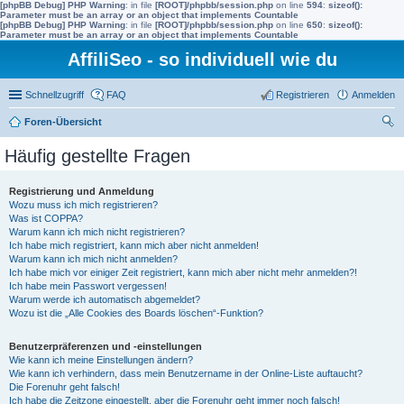
[phpBB Debug] PHP Warning
: in file
[ROOT]/phpbb/session.php
on line
594
:
sizeof():
Parameter must be an array or an object that implements Countable
[phpBB Debug] PHP Warning
: in file
[ROOT]/phpbb/session.php
on line
650
:
sizeof():
Parameter must be an array or an object that implements Countable
AffiliSeo - so individuell wie du
Schnellzugriff
FAQ
Registrieren
Anmelden
Foren-Übersicht
uc
Häufig gestellte Fragen
he
Registrierung und Anmeldung
Wozu muss ich mich registrieren?
Was ist COPPA?
Warum kann ich mich nicht registrieren?
Ich habe mich registriert, kann mich aber nicht anmelden!
Warum kann ich mich nicht anmelden?
Ich habe mich vor einiger Zeit registriert, kann mich aber nicht mehr anmelden?!
Ich habe mein Passwort vergessen!
Warum werde ich automatisch abgemeldet?
Wozu ist die „Alle Cookies des Boards löschen“-Funktion?
Benutzerpräferenzen und -einstellungen
Wie kann ich meine Einstellungen ändern?
Wie kann ich verhindern, dass mein Benutzername in der Online-Liste auftaucht?
Die Forenuhr geht falsch!
Ich habe die Zeitzone eingestellt, aber die Forenuhr geht immer noch falsch!