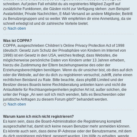
schreiben. Auf jeden Fall erhältst du als registriertes Mitglied Zugriff auf
zusätzliche Funktionen, die Gästen nicht zur Verfügung stehen: zum Beispiel
Avatarbilder, Private Nachrichten, E-Mail-Versand an andere Mitglieder, Beitritt
zu Benutzergruppen und so weiter. Wir empfehlen dir eine Anmeldung, da sie
schnell erledigt ist und dir zahlreiche Vorteile bietet.
Nach oben
Was ist COPPA?
COPPA, ausgeschrieben Children’s Online Privacy Protection Act of 1998
(deutsch: Gesetz zum Schutz der Privatsphäre von Kindern im Internet von
1998) ist ein Gesetz in den USA, welches festlegt, dass Websites, die
möglicherweise persönliche Daten von Kindern unter 13 Jahren erheben,
hierzu die Zustimmung der Eltern beziehungsweise des oder der
Erziehungsberechtigten benötigen. Wenn du dir unsicher bist, ob dies auf dich
oder die Website, auf der du dich zu registrieren versuchst, zutrifft, ziehe einen
rechtlichen Beistand zu Rate. Bitte beachte, dass phpBB Limited und der
Besitzer dieses Boards keine Rechtsberatung anbieten kann und nicht die
Anlaufstelle für Rechtsangelegenheiten jeglicher Art ist; außer solchen, die
unter der Frage „An wen soll ich mich wenden, falls es Beschwerden oder
juristische Anfragen zu diesem Forum gibt?“ behandelt werden.
Nach oben
Warum kann ich mich nicht registrieren?
Es kann sein, dass die Board-Administration die Registrierung komplett
ausgeschaltet hat, damit sich keine neuen Benutzer mehr anmelden können.
Es könnte auch sein, dass deine IP-Adresse oder der Benutzername, mit dem
du dich registrieren möchtest, gesperrt wurden. Um Hilfe zu erhalten, wende