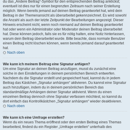
du das „Ändere Beitrag“-Symbol für den entsprechenden Beitrag anklickst;
eventuell ist dies nur für einen begrenzten Zeitraum nach seiner Erstellung
möglich. Wenn bereits jemand auf deinen Beitrag geantwortet hat, wird dein
Beitrag in der Themenansicht als überarbeitet gekennzeichnet. Es wird sowohl
die Anzahl als auch der letzte Zeitpunkt der Bearbeitungen angezeigt. Dieser
Hinweis erscheint nicht, wenn noch niemand auf deinen Beitrag geantwortet
hat oder wenn ein Administrator oder Moderator deinen Beitrag überarbeitet
hat. Diese können jedoch, falls sie es für nötig halten, eine Notiz hinterlassen,
warum dein Beitrag überarbeitet wurde. Bitte beachte, dass normale Benutzer
einen Beitrag nicht löschen können, wenn bereits jemand darauf geantwortet
hat.
Nach oben
Wie kann ich meinem Beitrag eine Signatur anfügen?
Um eine Signatur an deinen Beitrag anzufügen, musst du zunächst eine
solche in den Einstellungen in deinem persönlichen Bereich entwerfen.
Nachdem du die Signatur erstellt und gespeichert hast, kannst du in jedem
Beitrag das Kästchen „Signatur anhängen“ aktivieren. Du kannst eine Signatur
auch hinzufügen, indem du in deinem persönlichen Bereich das
standardmäßige Anhängen deiner Signatur aktivierst. Wenn du einen
einzelnen Beitrag dennoch ohne Signatur verfassen möchtest, so kannst du
dort einfach das Kontrollkästchen „Signatur anhängen“ wieder deaktivieren.
Nach oben
Wie kann ich eine Umfrage erstellen?
Wenn du ein neues Thema eröffnest oder den ersten Beitrag eines Themas
bearbeitest, findest du ein Register „Umfrage erstellen“ unterhalb des