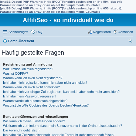
[phpBB Debug] PHP Warning
: in file
[ROOT]/phpbb/session.php
on line
594
:
sizeof():
Parameter must be an array or an object that implements Countable
[phpBB Debug] PHP Warning
: in file
[ROOT]/phpbb/session.php
on line
650
:
sizeof():
Parameter must be an array or an object that implements Countable
AffiliSeo - so individuell wie du
Schnellzugriff
FAQ
Registrieren
Anmelden
Foren-Übersicht
uc
Häufig gestellte Fragen
he
Registrierung und Anmeldung
Wozu muss ich mich registrieren?
Was ist COPPA?
Warum kann ich mich nicht registrieren?
Ich habe mich registriert, kann mich aber nicht anmelden!
Warum kann ich mich nicht anmelden?
Ich habe mich vor einiger Zeit registriert, kann mich aber nicht mehr anmelden?!
Ich habe mein Passwort vergessen!
Warum werde ich automatisch abgemeldet?
Wozu ist die „Alle Cookies des Boards löschen“-Funktion?
Benutzerpräferenzen und -einstellungen
Wie kann ich meine Einstellungen ändern?
Wie kann ich verhindern, dass mein Benutzername in der Online-Liste auftaucht?
Die Forenuhr geht falsch!
Ich habe die Zeitzone eingestellt, aber die Forenuhr geht immer noch falsch!