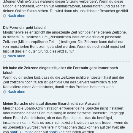
„Meinen Online-Status während dieser Sitzung verbergen“. Wenn du diese
Option einschaltest, können nur Administratoren, Moderatoren und du selbst
deinen Online-Status sehen. Du wirst dann als unsichtbarer Besucher gezählt.
Nach oben
Die Forenuhr geht falsch!
Möglicherweise entspricht die angezeigte Zeit nicht deiner eigenen Zeitzone.
In diesem Fall solltest du im „Persönlichen Bereich“ die für dich passende
Zeitzone (Mitteleuropäische Zeit, ...) festlegen. Die Zeitzone kann dabei nur
von registrierten Benutzern geändert werden. Wenn du noch nicht registriert
bist, ist dies ein guter Grund, dies jetzt zu tun.
Nach oben
Ich habe die Zeitzone eingestellt, aber die Forenuhr geht immer noch
falsch!
Wenn du dir sicher bist, dass du die Zeitzone richtig eingestellt hast und die
Zeit trotzdem noch falsch ist, geht die Uhr des Servers vermutlich falsch.
Kontaktiere einen Administrator, damit er das Problem beheben kann.
Nach oben
Meine Sprache steht auf diesem Board nicht zur Auswahl!
Meist hat die Board-Administration entweder deine Sprache nicht installiert
oder niemand hat das Forum bislang in deine Sprache übersetzt. Frage ggf.
einen Board-Administrator, ob er das Sprachpaket, das du benötigst,
installieren kann. Falls es noch nicht existiert, würden wir uns freuen, wenn du
es übersetzen würdest. Weitere Informationen dazu können auf der Website
von
phpBB Limited
oder auf
phpBB.de
gefunden werden.