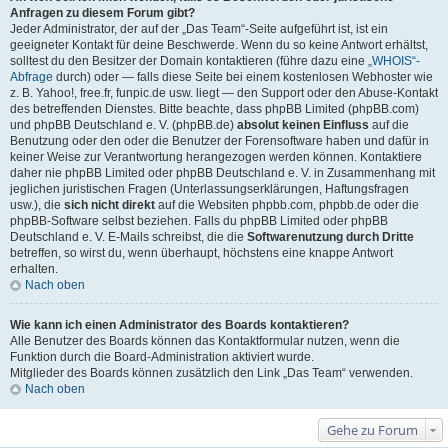
Anfragen zu diesem Forum gibt?
Jeder Administrator, der auf der „Das Team“-Seite aufgeführt ist, ist ein
geeigneter Kontakt für deine Beschwerde. Wenn du so keine Antwort erhältst,
solltest du den Besitzer der Domain kontaktieren (führe dazu eine
„WHOIS“-
Abfrage
durch) oder — falls diese Seite bei einem kostenlosen Webhoster wie
z. B. Yahoo!, free.fr, funpic.de usw. liegt — den Support oder den Abuse-Kontakt
des betreffenden Dienstes. Bitte beachte, dass phpBB Limited (phpBB.com)
und phpBB Deutschland e. V. (phpBB.de)
absolut keinen Einfluss
auf die
Benutzung oder den oder die Benutzer der Forensoftware haben und dafür in
keiner Weise zur Verantwortung herangezogen werden können. Kontaktiere
daher nie phpBB Limited oder phpBB Deutschland e. V. in Zusammenhang mit
jeglichen juristischen Fragen (Unterlassungserklärungen, Haftungsfragen
usw.), die
sich nicht direkt
auf die Websiten phpbb.com, phpbb.de oder die
phpBB-Software selbst beziehen. Falls du phpBB Limited oder phpBB
Deutschland e. V. E-Mails schreibst, die die
Softwarenutzung durch Dritte
betreffen, so wirst du, wenn überhaupt, höchstens eine knappe Antwort
erhalten.
Nach oben
Wie kann ich einen Administrator des Boards kontaktieren?
Alle Benutzer des Boards können das Kontaktformular nutzen, wenn die
Funktion durch die Board-Administration aktiviert wurde.
Mitglieder des Boards können zusätzlich den Link „Das Team“ verwenden.
Nach oben
Gehe zu Forum