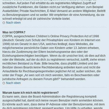
schreiben. Auf jeden Fall erhältst du als registriertes Mitglied Zugriff auf
zusätzliche Funktionen, die Gästen nicht zur Verfügung stehen: zum Beispiel
Avatarbilder, Private Nachrichten, E-Mail-Versand an andere Mitglieder, Beitritt
zu Benutzergruppen und so weiter. Wir empfehlen dir eine Anmeldung, da sie
schnell erledigt ist und dir zahlreiche Vorteile bietet.
Nach oben
Was ist COPPA?
COPPA, ausgeschrieben Children’s Online Privacy Protection Act of 1998
(deutsch: Gesetz zum Schutz der Privatsphäre von Kindern im Internet von
1998) ist ein Gesetz in den USA, welches festlegt, dass Websites, die
möglicherweise persönliche Daten von Kindern unter 13 Jahren erheben,
hierzu die Zustimmung der Eltern beziehungsweise des oder der
Erziehungsberechtigten benötigen. Wenn du dir unsicher bist, ob dies auf dich
oder die Website, auf der du dich zu registrieren versuchst, zutrifft, ziehe einen
rechtlichen Beistand zu Rate. Bitte beachte, dass phpBB Limited und der
Besitzer dieses Boards keine Rechtsberatung anbieten kann und nicht die
Anlaufstelle für Rechtsangelegenheiten jeglicher Art ist; außer solchen, die
unter der Frage „An wen soll ich mich wenden, falls es Beschwerden oder
juristische Anfragen zu diesem Forum gibt?“ behandelt werden.
Nach oben
Warum kann ich mich nicht registrieren?
Es kann sein, dass die Board-Administration die Registrierung komplett
ausgeschaltet hat, damit sich keine neuen Benutzer mehr anmelden können.
Es könnte auch sein, dass deine IP-Adresse oder der Benutzername, mit dem
du dich registrieren möchtest, gesperrt wurden. Um Hilfe zu erhalten, wende