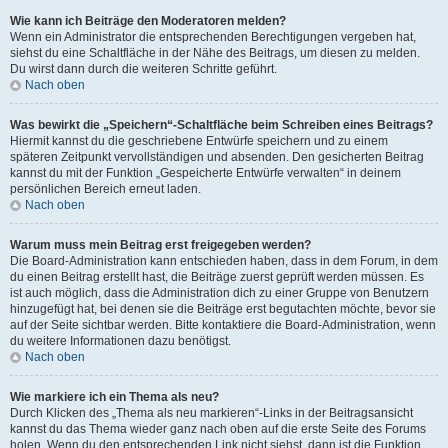
Wie kann ich Beiträge den Moderatoren melden?
Wenn ein Administrator die entsprechenden Berechtigungen vergeben hat,
siehst du eine Schaltfläche in der Nähe des Beitrags, um diesen zu melden.
Du wirst dann durch die weiteren Schritte geführt.
Nach oben
Was bewirkt die „Speichern“-Schaltfläche beim Schreiben eines Beitrags?
Hiermit kannst du die geschriebene Entwürfe speichern und zu einem
späteren Zeitpunkt vervollständigen und absenden. Den gesicherten Beitrag
kannst du mit der Funktion „Gespeicherte Entwürfe verwalten“ in deinem
persönlichen Bereich erneut laden.
Nach oben
Warum muss mein Beitrag erst freigegeben werden?
Die Board-Administration kann entschieden haben, dass in dem Forum, in dem
du einen Beitrag erstellt hast, die Beiträge zuerst geprüft werden müssen. Es
ist auch möglich, dass die Administration dich zu einer Gruppe von Benutzern
hinzugefügt hat, bei denen sie die Beiträge erst begutachten möchte, bevor sie
auf der Seite sichtbar werden. Bitte kontaktiere die Board-Administration, wenn
du weitere Informationen dazu benötigst.
Nach oben
Wie markiere ich ein Thema als neu?
Durch Klicken des „Thema als neu markieren“-Links in der Beitragsansicht
kannst du das Thema wieder ganz nach oben auf die erste Seite des Forums
holen. Wenn du den entsprechenden Link nicht siehst, dann ist die Funktion