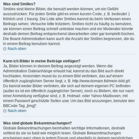
Was sind Smilies?
Smilies sind kleine Bilder, die benutzt werden können, um ein Gefühl
auszudrücken. Für jeden Smilie gibt es einen kurzen Code, z. B. bedeutet :)
fröhlich und :( traurig. Die Liste aller Smilies kannst du beim Verfassen eines
Beitrags sehen. Versuche bitte trotzdem, Smilies nicht zu häufig zu benutzen,
sie können einen Beitrag schnell unlesbar machen und ein Moderator könnte
deshalb deinen Beitrag entsprechend überarbeiten oder gar komplett löschen.
Die Board-Administration kann auch die Anzahl der Smilies begrenzen, die du
in einem Beitrag benutzen kannst.
Nach oben
Kann ich Bilder in meine Beiträge einfügen?
Ja, Bilder können in deinem Beitrag angezeigt werden. Wenn die
Administration Dateianhänge erlaubt hat, kannst du das Bild auch direkt
hochladen. Ansonsten musst du zu einem Bild verlinken, das auf einem
öffentlich zugänglichen Server liegt, z. B. http://www.domain.tld/mein-bild.gif.
Du kannst weder Bilder verlinken, die sich auf deinem eigenen PC befinden
(außer es ist ein öffentlich zugänglicher Server), noch zu Bildern, die nur nach
einer Anmeldung verfügbar sind, z. B. Hotmail- oder Yahoo-Mailboxen, mit
einem Passwort geschützte Seiten usw. Um das Bild anzuzeigen, benutze den
BBCode-Tag „[img]“.
Nach oben
Was sind globale Bekanntmachungen?
Globale Bekanntmachungen beinhalten wichtige Informationen, deshalb
solltest du sie so bald wie möglich lesen. Globale Bekanntmachungen
erscheinen ganz oben in jedem Forum und ebenfalls in deinem persönlichen