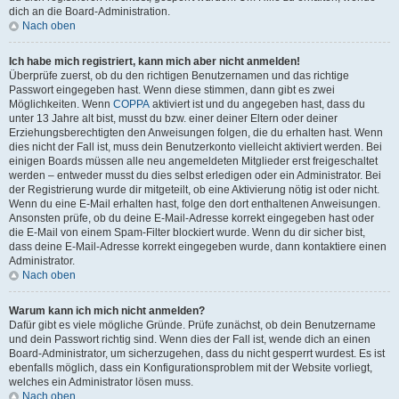
dich an die Board-Administration.
Nach oben
Ich habe mich registriert, kann mich aber nicht anmelden!
Überprüfe zuerst, ob du den richtigen Benutzernamen und das richtige
Passwort eingegeben hast. Wenn diese stimmen, dann gibt es zwei
Möglichkeiten. Wenn
COPPA
aktiviert ist und du angegeben hast, dass du
unter 13 Jahre alt bist, musst du bzw. einer deiner Eltern oder deiner
Erziehungsberechtigten den Anweisungen folgen, die du erhalten hast. Wenn
dies nicht der Fall ist, muss dein Benutzerkonto vielleicht aktiviert werden. Bei
einigen Boards müssen alle neu angemeldeten Mitglieder erst freigeschaltet
werden – entweder musst du dies selbst erledigen oder ein Administrator. Bei
der Registrierung wurde dir mitgeteilt, ob eine Aktivierung nötig ist oder nicht.
Wenn du eine E-Mail erhalten hast, folge den dort enthaltenen Anweisungen.
Ansonsten prüfe, ob du deine E-Mail-Adresse korrekt eingegeben hast oder
die E-Mail von einem Spam-Filter blockiert wurde. Wenn du dir sicher bist,
dass deine E-Mail-Adresse korrekt eingegeben wurde, dann kontaktiere einen
Administrator.
Nach oben
Warum kann ich mich nicht anmelden?
Dafür gibt es viele mögliche Gründe. Prüfe zunächst, ob dein Benutzername
und dein Passwort richtig sind. Wenn dies der Fall ist, wende dich an einen
Board-Administrator, um sicherzugehen, dass du nicht gesperrt wurdest. Es ist
ebenfalls möglich, dass ein Konfigurationsproblem mit der Website vorliegt,
welches ein Administrator lösen muss.
Nach oben