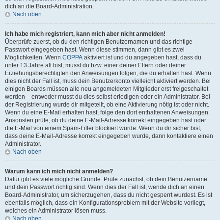
dich an die Board-Administration.
Nach oben
Ich habe mich registriert, kann mich aber nicht anmelden!
Überprüfe zuerst, ob du den richtigen Benutzernamen und das richtige
Passwort eingegeben hast. Wenn diese stimmen, dann gibt es zwei
Möglichkeiten. Wenn
COPPA
aktiviert ist und du angegeben hast, dass du
unter 13 Jahre alt bist, musst du bzw. einer deiner Eltern oder deiner
Erziehungsberechtigten den Anweisungen folgen, die du erhalten hast. Wenn
dies nicht der Fall ist, muss dein Benutzerkonto vielleicht aktiviert werden. Bei
einigen Boards müssen alle neu angemeldeten Mitglieder erst freigeschaltet
werden – entweder musst du dies selbst erledigen oder ein Administrator. Bei
der Registrierung wurde dir mitgeteilt, ob eine Aktivierung nötig ist oder nicht.
Wenn du eine E-Mail erhalten hast, folge den dort enthaltenen Anweisungen.
Ansonsten prüfe, ob du deine E-Mail-Adresse korrekt eingegeben hast oder
die E-Mail von einem Spam-Filter blockiert wurde. Wenn du dir sicher bist,
dass deine E-Mail-Adresse korrekt eingegeben wurde, dann kontaktiere einen
Administrator.
Nach oben
Warum kann ich mich nicht anmelden?
Dafür gibt es viele mögliche Gründe. Prüfe zunächst, ob dein Benutzername
und dein Passwort richtig sind. Wenn dies der Fall ist, wende dich an einen
Board-Administrator, um sicherzugehen, dass du nicht gesperrt wurdest. Es ist
ebenfalls möglich, dass ein Konfigurationsproblem mit der Website vorliegt,
welches ein Administrator lösen muss.
Nach oben