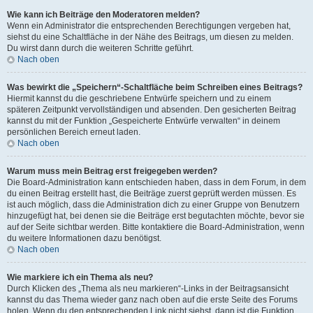
Wie kann ich Beiträge den Moderatoren melden?
Wenn ein Administrator die entsprechenden Berechtigungen vergeben hat,
siehst du eine Schaltfläche in der Nähe des Beitrags, um diesen zu melden.
Du wirst dann durch die weiteren Schritte geführt.
Nach oben
Was bewirkt die „Speichern“-Schaltfläche beim Schreiben eines Beitrags?
Hiermit kannst du die geschriebene Entwürfe speichern und zu einem
späteren Zeitpunkt vervollständigen und absenden. Den gesicherten Beitrag
kannst du mit der Funktion „Gespeicherte Entwürfe verwalten“ in deinem
persönlichen Bereich erneut laden.
Nach oben
Warum muss mein Beitrag erst freigegeben werden?
Die Board-Administration kann entschieden haben, dass in dem Forum, in dem
du einen Beitrag erstellt hast, die Beiträge zuerst geprüft werden müssen. Es
ist auch möglich, dass die Administration dich zu einer Gruppe von Benutzern
hinzugefügt hat, bei denen sie die Beiträge erst begutachten möchte, bevor sie
auf der Seite sichtbar werden. Bitte kontaktiere die Board-Administration, wenn
du weitere Informationen dazu benötigst.
Nach oben
Wie markiere ich ein Thema als neu?
Durch Klicken des „Thema als neu markieren“-Links in der Beitragsansicht
kannst du das Thema wieder ganz nach oben auf die erste Seite des Forums
holen. Wenn du den entsprechenden Link nicht siehst, dann ist die Funktion