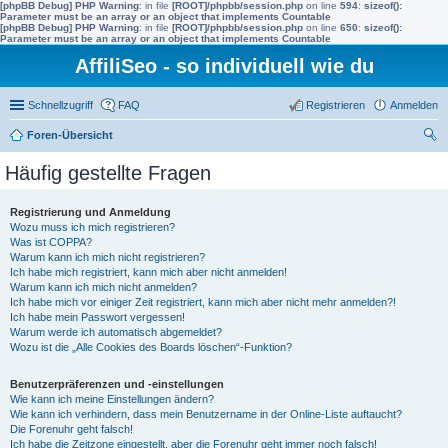
[phpBB Debug] PHP Warning
: in file
[ROOT]/phpbb/session.php
on line
594
:
sizeof():
Parameter must be an array or an object that implements Countable
[phpBB Debug] PHP Warning
: in file
[ROOT]/phpbb/session.php
on line
650
:
sizeof():
Parameter must be an array or an object that implements Countable
AffiliSeo - so individuell wie du
Schnellzugriff
FAQ
Registrieren
Anmelden
Foren-Übersicht
uc
Häufig gestellte Fragen
he
Registrierung und Anmeldung
Wozu muss ich mich registrieren?
Was ist COPPA?
Warum kann ich mich nicht registrieren?
Ich habe mich registriert, kann mich aber nicht anmelden!
Warum kann ich mich nicht anmelden?
Ich habe mich vor einiger Zeit registriert, kann mich aber nicht mehr anmelden?!
Ich habe mein Passwort vergessen!
Warum werde ich automatisch abgemeldet?
Wozu ist die „Alle Cookies des Boards löschen“-Funktion?
Benutzerpräferenzen und -einstellungen
Wie kann ich meine Einstellungen ändern?
Wie kann ich verhindern, dass mein Benutzername in der Online-Liste auftaucht?
Die Forenuhr geht falsch!
Ich habe die Zeitzone eingestellt, aber die Forenuhr geht immer noch falsch!