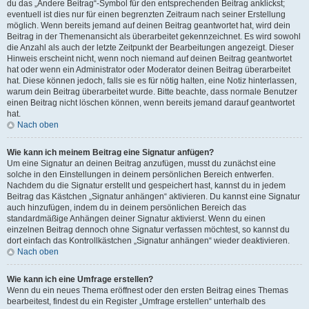
du das „Ändere Beitrag“-Symbol für den entsprechenden Beitrag anklickst;
eventuell ist dies nur für einen begrenzten Zeitraum nach seiner Erstellung
möglich. Wenn bereits jemand auf deinen Beitrag geantwortet hat, wird dein
Beitrag in der Themenansicht als überarbeitet gekennzeichnet. Es wird sowohl
die Anzahl als auch der letzte Zeitpunkt der Bearbeitungen angezeigt. Dieser
Hinweis erscheint nicht, wenn noch niemand auf deinen Beitrag geantwortet
hat oder wenn ein Administrator oder Moderator deinen Beitrag überarbeitet
hat. Diese können jedoch, falls sie es für nötig halten, eine Notiz hinterlassen,
warum dein Beitrag überarbeitet wurde. Bitte beachte, dass normale Benutzer
einen Beitrag nicht löschen können, wenn bereits jemand darauf geantwortet
hat.
Nach oben
Wie kann ich meinem Beitrag eine Signatur anfügen?
Um eine Signatur an deinen Beitrag anzufügen, musst du zunächst eine
solche in den Einstellungen in deinem persönlichen Bereich entwerfen.
Nachdem du die Signatur erstellt und gespeichert hast, kannst du in jedem
Beitrag das Kästchen „Signatur anhängen“ aktivieren. Du kannst eine Signatur
auch hinzufügen, indem du in deinem persönlichen Bereich das
standardmäßige Anhängen deiner Signatur aktivierst. Wenn du einen
einzelnen Beitrag dennoch ohne Signatur verfassen möchtest, so kannst du
dort einfach das Kontrollkästchen „Signatur anhängen“ wieder deaktivieren.
Nach oben
Wie kann ich eine Umfrage erstellen?
Wenn du ein neues Thema eröffnest oder den ersten Beitrag eines Themas
bearbeitest, findest du ein Register „Umfrage erstellen“ unterhalb des