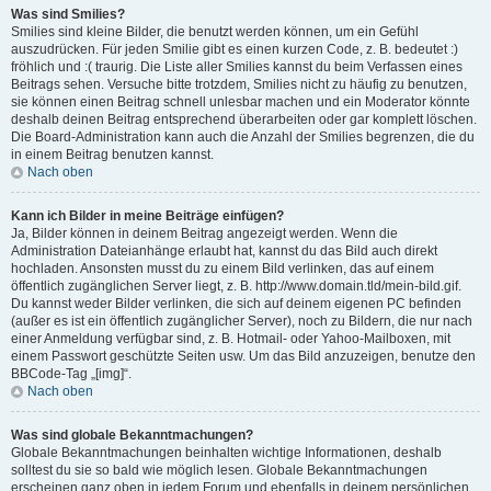
Was sind Smilies?
Smilies sind kleine Bilder, die benutzt werden können, um ein Gefühl
auszudrücken. Für jeden Smilie gibt es einen kurzen Code, z. B. bedeutet :)
fröhlich und :( traurig. Die Liste aller Smilies kannst du beim Verfassen eines
Beitrags sehen. Versuche bitte trotzdem, Smilies nicht zu häufig zu benutzen,
sie können einen Beitrag schnell unlesbar machen und ein Moderator könnte
deshalb deinen Beitrag entsprechend überarbeiten oder gar komplett löschen.
Die Board-Administration kann auch die Anzahl der Smilies begrenzen, die du
in einem Beitrag benutzen kannst.
Nach oben
Kann ich Bilder in meine Beiträge einfügen?
Ja, Bilder können in deinem Beitrag angezeigt werden. Wenn die
Administration Dateianhänge erlaubt hat, kannst du das Bild auch direkt
hochladen. Ansonsten musst du zu einem Bild verlinken, das auf einem
öffentlich zugänglichen Server liegt, z. B. http://www.domain.tld/mein-bild.gif.
Du kannst weder Bilder verlinken, die sich auf deinem eigenen PC befinden
(außer es ist ein öffentlich zugänglicher Server), noch zu Bildern, die nur nach
einer Anmeldung verfügbar sind, z. B. Hotmail- oder Yahoo-Mailboxen, mit
einem Passwort geschützte Seiten usw. Um das Bild anzuzeigen, benutze den
BBCode-Tag „[img]“.
Nach oben
Was sind globale Bekanntmachungen?
Globale Bekanntmachungen beinhalten wichtige Informationen, deshalb
solltest du sie so bald wie möglich lesen. Globale Bekanntmachungen
erscheinen ganz oben in jedem Forum und ebenfalls in deinem persönlichen