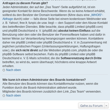
Anfragen zu diesem Forum gibt?
Jeder Administrator, der auf der „Das Team“-Seite aufgeführt ist, ist ein
geeigneter Kontakt für deine Beschwerde. Wenn du so keine Antwort erhältst,
solltest du den Besitzer der Domain kontaktieren (führe dazu eine
„WHOIS“-
Abfrage
durch) oder — falls diese Seite bei einem kostenlosen Webhoster wie
z. B. Yahoo!, free.fr, funpic.de usw. liegt — den Support oder den Abuse-Kontakt
des betreffenden Dienstes. Bitte beachte, dass phpBB Limited (phpBB.com)
und phpBB Deutschland e. V. (phpBB.de)
absolut keinen Einfluss
auf die
Benutzung oder den oder die Benutzer der Forensoftware haben und dafür in
keiner Weise zur Verantwortung herangezogen werden können. Kontaktiere
daher nie phpBB Limited oder phpBB Deutschland e. V. in Zusammenhang mit
jeglichen juristischen Fragen (Unterlassungserklärungen, Haftungsfragen
usw.), die
sich nicht direkt
auf die Websiten phpbb.com, phpbb.de oder die
phpBB-Software selbst beziehen. Falls du phpBB Limited oder phpBB
Deutschland e. V. E-Mails schreibst, die die
Softwarenutzung durch Dritte
betreffen, so wirst du, wenn überhaupt, höchstens eine knappe Antwort
erhalten.
Nach oben
Wie kann ich einen Administrator des Boards kontaktieren?
Alle Benutzer des Boards können das Kontaktformular nutzen, wenn die
Funktion durch die Board-Administration aktiviert wurde.
Mitglieder des Boards können zusätzlich den Link „Das Team“ verwenden.
Nach oben
Gehe zu Forum