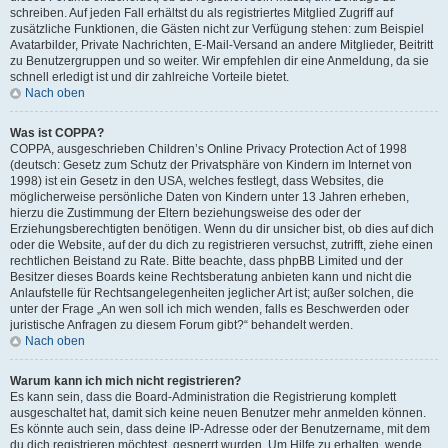
schreiben. Auf jeden Fall erhältst du als registriertes Mitglied Zugriff auf
zusätzliche Funktionen, die Gästen nicht zur Verfügung stehen: zum Beispiel
Avatarbilder, Private Nachrichten, E-Mail-Versand an andere Mitglieder, Beitritt
zu Benutzergruppen und so weiter. Wir empfehlen dir eine Anmeldung, da sie
schnell erledigt ist und dir zahlreiche Vorteile bietet.
Nach oben
Was ist COPPA?
COPPA, ausgeschrieben Children’s Online Privacy Protection Act of 1998
(deutsch: Gesetz zum Schutz der Privatsphäre von Kindern im Internet von
1998) ist ein Gesetz in den USA, welches festlegt, dass Websites, die
möglicherweise persönliche Daten von Kindern unter 13 Jahren erheben,
hierzu die Zustimmung der Eltern beziehungsweise des oder der
Erziehungsberechtigten benötigen. Wenn du dir unsicher bist, ob dies auf dich
oder die Website, auf der du dich zu registrieren versuchst, zutrifft, ziehe einen
rechtlichen Beistand zu Rate. Bitte beachte, dass phpBB Limited und der
Besitzer dieses Boards keine Rechtsberatung anbieten kann und nicht die
Anlaufstelle für Rechtsangelegenheiten jeglicher Art ist; außer solchen, die
unter der Frage „An wen soll ich mich wenden, falls es Beschwerden oder
juristische Anfragen zu diesem Forum gibt?“ behandelt werden.
Nach oben
Warum kann ich mich nicht registrieren?
Es kann sein, dass die Board-Administration die Registrierung komplett
ausgeschaltet hat, damit sich keine neuen Benutzer mehr anmelden können.
Es könnte auch sein, dass deine IP-Adresse oder der Benutzername, mit dem
du dich registrieren möchtest, gesperrt wurden. Um Hilfe zu erhalten, wende