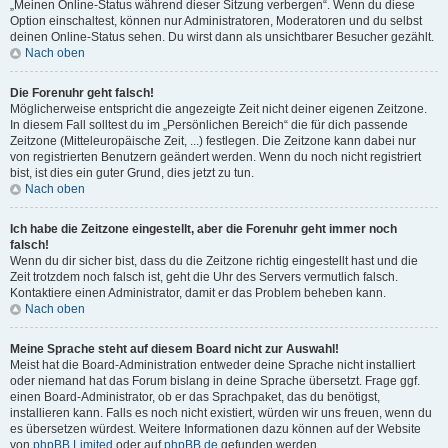
„Meinen Online-Status während dieser Sitzung verbergen“. Wenn du diese
Option einschaltest, können nur Administratoren, Moderatoren und du selbst
deinen Online-Status sehen. Du wirst dann als unsichtbarer Besucher gezählt.
Nach oben
Die Forenuhr geht falsch!
Möglicherweise entspricht die angezeigte Zeit nicht deiner eigenen Zeitzone.
In diesem Fall solltest du im „Persönlichen Bereich“ die für dich passende
Zeitzone (Mitteleuropäische Zeit, ...) festlegen. Die Zeitzone kann dabei nur
von registrierten Benutzern geändert werden. Wenn du noch nicht registriert
bist, ist dies ein guter Grund, dies jetzt zu tun.
Nach oben
Ich habe die Zeitzone eingestellt, aber die Forenuhr geht immer noch
falsch!
Wenn du dir sicher bist, dass du die Zeitzone richtig eingestellt hast und die
Zeit trotzdem noch falsch ist, geht die Uhr des Servers vermutlich falsch.
Kontaktiere einen Administrator, damit er das Problem beheben kann.
Nach oben
Meine Sprache steht auf diesem Board nicht zur Auswahl!
Meist hat die Board-Administration entweder deine Sprache nicht installiert
oder niemand hat das Forum bislang in deine Sprache übersetzt. Frage ggf.
einen Board-Administrator, ob er das Sprachpaket, das du benötigst,
installieren kann. Falls es noch nicht existiert, würden wir uns freuen, wenn du
es übersetzen würdest. Weitere Informationen dazu können auf der Website
von
phpBB Limited
oder auf
phpBB.de
gefunden werden.